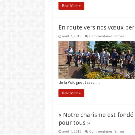
Read More »
En route vers nos vœux pe
sur
août 2, 2015
Commentaires fermés
En
route
vers
nos
vœux
perpé
de la Pologne ; Isaac, …
Read More »
« Notre charisme est fondé
pour tous »
sur
août 1, 2015
Commentaires fermés