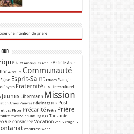
ser une intention de prière
Cloud
rique
Article
Asie
Allex
Amériques
Amour
Communauté
hor
Aventure
Esprit-Saint
Eglise
Evangile
Etudes
Fraternité
Interculturel
us
Foyers
HTML
Mission
Jeunes
Libermann
s
Post
ation Amos
Pauvres
Pèlerinage
PHP
Prière
Précarité
lart des Places
Prêtre
Tanzanie
contre
Tag
Tags
review
Spiritualité
Vocation
eo
Vie consacrée
Voeux religieux
lontariat
WordPress
World