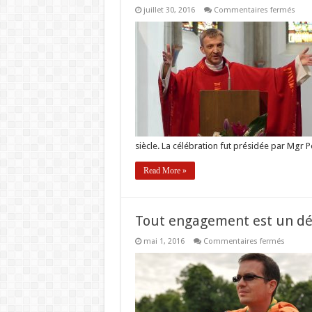
sur
juillet 30, 2016
Commentaires fermés
Ordi
pres
d’Ola
Dere
siècle. La célébration fut présidée par Mgr 
Read More »
Tout engagement est un déf
sur
mai 1, 2016
Commentaires fermés
Tout
engage
est
un
défi
à
relever