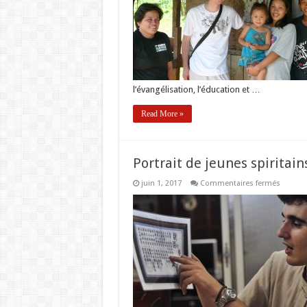
Mathie
l’évangélisation, l’éducation et …
Read More »
Portrait de jeunes spiritains
sur
juin 1, 2017
Commentaires fermés
Portrait
de
jeunes
spiritai
:
José
Carlos