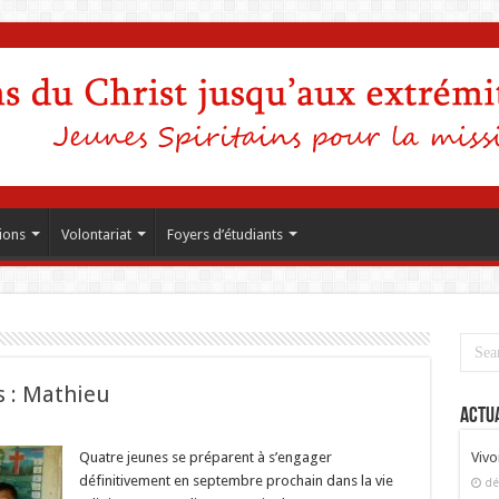
ions
Volontariat
Foyers d’étudiants
s : Mathieu
Actua
Quatre jeunes se préparent à s’engager
Vivo
définitivement en septembre prochain dans la vie
dé
ns