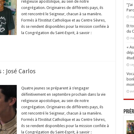
religieuse apostolique, au sein de notre
u
“J’a
congrégation. Originaires de différents pays, ils
Paro
ont rencontré le Seigneur, chacun à sa manière.
ma
Formés à l’Institut Catholique et au Centre Sèvres,
Et t
ils se rendent disponibles pour la mission confiée à
du C
la Congrégation du Saint‐Esprit, à savoir :
ma
« Aux
dépa
étud
se
 : José Carlos
Voca
bonh
mon
Quatre jeunes se préparent à s’engager
av
définitivement en septembre prochain dans la vie
ns
religieuse apostolique, au sein de notre
congrégation. Originaires de différents pays, ils
Prièr
ont rencontré le Seigneur, chacun à sa manière.
Formés à l’Institut Catholique et au Centre Sèvres,
ils se rendent disponibles pour la mission confiée à
la Congrégation du Saint‐Esprit, à savoir :