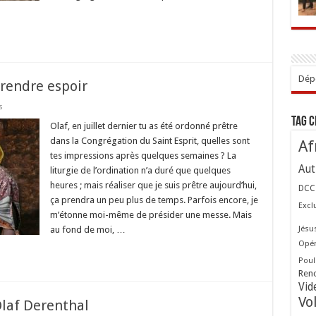
Dépo
t rendre espoir
sur
s
Evangéliser,
Tag 
c’est
Olaf, en juillet dernier tu as été ordonné prêtre
libérer
dans la Congrégation du Saint Esprit, quelles sont
Af
et
rendre
tes impressions après quelques semaines ? La
espoir
Aut
liturgie de l’ordination n’a duré que quelques
heures ; mais réaliser que je suis prêtre aujourd’hui,
DCC
ça prendra un peu plus de temps. Parfois encore, je
Excl
m’étonne moi-même de présider une messe. Mais
Jésu
au fond de moi, …
Opér
Poul
Ren
Vid
Vo
Olaf Derenthal