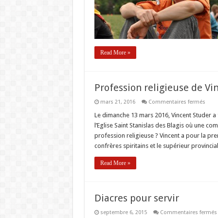
Read More »
Profession religieuse de Vi
sur
mars 21, 2016
Commentaires fermés
Profe
relig
Le dimanche 13 mars 2016, Vincent Studer a f
de
l’Eglise Saint Stanislas des Blagis où une co
Vince
Stud
profession religieuse ? Vincent a pour la pr
confrères spiritains et le supérieur provinci
Read More »
Diacres pour servir
septembre 6, 2015
Commentaires fermés