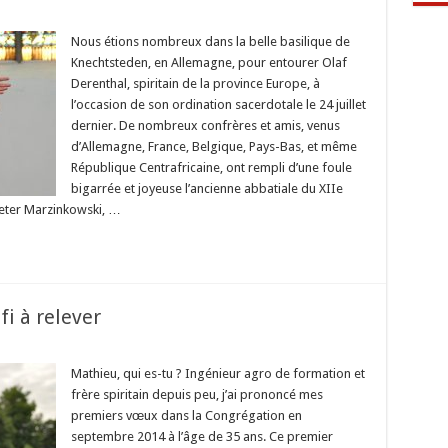
nation
bytérale
Nous étions nombreux dans la belle basilique de
f
Knechtsteden, en Allemagne, pour entourer Olaf
nthal
Derenthal, spiritain de la province Europe, à
l’occasion de son ordination sacerdotale le 24 juillet
dernier. De nombreux confrères et amis, venus
d’Allemagne, France, Belgique, Pays-Bas, et même
République Centrafricaine, ont rempli d’une foule
bigarrée et joyeuse l’ancienne abbatiale du XIIe
Peter Marzinkowski, …
i à relever
ment
Mathieu, qui es-tu ? Ingénieur agro de formation et
frère spiritain depuis peu, j’ai prononcé mes
premiers vœux dans la Congrégation en
septembre 2014 à l’âge de 35 ans. Ce premier