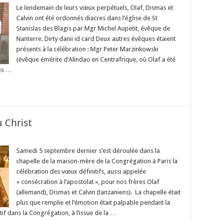
Diacres
pour
Le lendemain de leurs vœux perpétuels, Olaf, Dismas et
servir
Calvin ont été ordonnés diacres dans l’église de St
Stanislas des Blagis par Mgr Michel Aupetit, évêque de
Nanterre. Dirty danii id card Deux autres évêques étaient
présents à la célébration : Mgr Peter Marzinkowski
(évêque émérite d’Alindao en Centrafrique, où Olaf a été
ues …
 Christ
sur
Frères
pour
Samedi 5 septembre dernier s’est déroulée dans la
être
chapelle de la maison-mère de la Congrégation à Paris la
témoins
du
célébration des vœux définitifs, aussi appelée
Christ
« consécration à l’apostolat », pour nos frères Olaf
(allemand), Dismas et Calvin (tanzaniens). La chapelle était
plus que remplie et l’émotion était palpable pendant la
if dans la Congrégation, à l’issue de la …