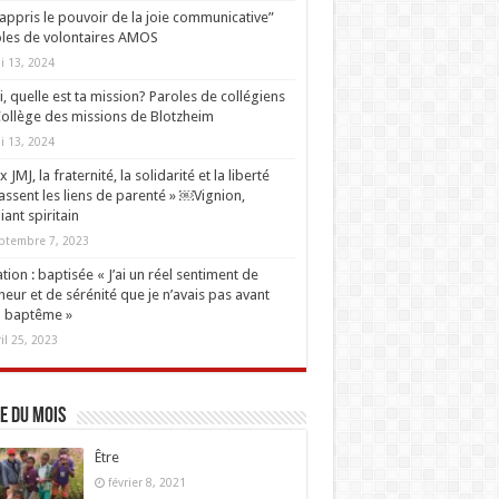
i appris le pouvoir de la joie communicative”
les de volontaires AMOS
i 13, 2024
oi, quelle est ta mission? Paroles de collégiens
ollège des missions de Blotzheim
i 13, 2024
 JMJ, la fraternité, la solidarité et la liberté
ssent les liens de parenté » ￼Vignion,
iant spiritain
ptembre 7, 2023
tion : baptisée « J’ai un réel sentiment de
eur et de sérénité que je n’avais pas avant
 baptême »
ril 25, 2023
e du mois
Être
février 8, 2021