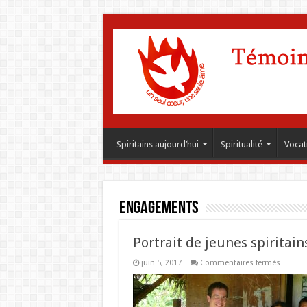
Spiritains aujourd’hui
Spiritualité
Vocat
Engagements
Portrait de jeunes spiritain
sur
juin 5, 2017
Commentaires fermés
Portrait
de
jeunes
spiritai
: