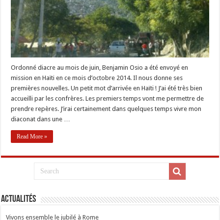
en
Haïti
Ordonné diacre au mois de juin, Benjamin Osio a été envoyé en
mission en Haïti en ce mois d’octobre 2014. Il nous donne ses
premières nouvelles. Un petit mot d’arrivée en Haïti ! J’ai été très bien
accueilli par les confrères. Les premiers temps vont me permettre de
prendre repères. J’irai certainement dans quelques temps vivre mon
diaconat dans une …
Read More »
Actualités
Vivons ensemble le jubilé à Rome