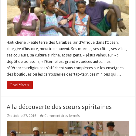
Haïti chérie ! Petite terre des Caraïbes, air d’Afrique dans l’Océan,
chargée d’histoire, meurtrie souvent. Ses mornes, ses côtes, ses villes,
ses couleurs, sa culture si riche, et ses gens. « Jésus vainqueur » :
dépôt de boissons, « l’Eternel est grand » : pièces auto… les
références religieuses s’affichent sans complexes sur les enseignes
des boutiques ou les carrosseries des ‘tap-tap’, ces minibus qui …
Read More »
A la découverte des sœurs spiritaines
sur
octobre 27, 2016
Commentaires fermés
A
la
découverte
des
sœurs