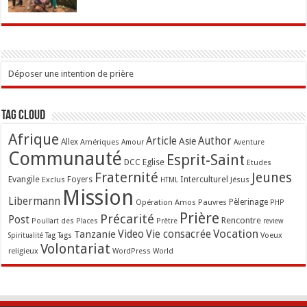
Déposer une intention de prière
Tag Cloud
Afrique
Article
Author
Asie
Allex
Amériques
Amour
Aventure
Communauté
Esprit-Saint
Eglise
DCC
Etudes
Fraternité
Jeunes
Evangile
Interculturel
Exclus
Foyers
Jésus
HTML
Mission
Libermann
Opération Amos
Pauvres
Pèlerinage
PHP
Prière
Précarité
Post
Rencontre
Poullart des Places
Prêtre
review
Vocation
Tanzanie
Video
Vie consacrée
Voeux
Tag
Tags
Spiritualité
Volontariat
religieux
WordPress
World