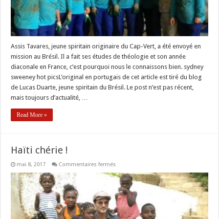
Assis Tavares, jeune spiritain originaire du Cap-Vert, a été envoyé en
mission au Brésil. Il a fait ses études de théologie et son année
diaconale en France, c’est pourquoi nous le connaissons bien. sydney
sweeney hot picsL’original en portugais de cet article est tiré du blog
de Lucas Duarte, jeune spiritain du Brésil. Le post n’est pas récent,
mais toujours d’actualité, …
Read More »
Haïti chérie !
sur
mai 8, 2017
Commentaires fermés
Haïti
chérie
!