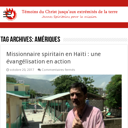
Tag Archives:
Amériques
Missionnaire spiritain en Haïti : une
évangélisation en action
sur
octobre 20, 2017
Commentaires fermés
Missionnaire
spiritain
en
Haïti
:
une
évangélisation
en
action