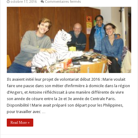
sur
octobre 17, 2016
Commentaires fermés
Cap
sur
Samé
(Tanzanie)
et
Jacmel
(Haïti)
pour
Antoine
et
Marie
Ils avaient initié leur projet de volontariat début 2016 : Marie voulait
faire une pause dans son métier d’infirmière à domicile dans la région
d’Angers, et Antoine réfléchissait à une manière différente de vivre
son année de césure entre la 2e et 3e année de Centrale Paris.
Disponibilité ! Marie avait préparé son départ pour les Philippines,
pour travailler avec …
Read More »