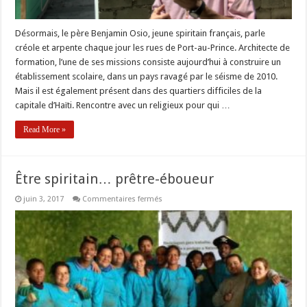
Désormais, le père Benjamin Osio, jeune spiritain français, parle
créole et arpente chaque jour les rues de Port-au-Prince. Architecte de
formation, l’une de ses missions consiste aujourd’hui à construire un
établissement scolaire, dans un pays ravagé par le séisme de 2010.
Mais il est également présent dans des quartiers difficiles de la
capitale d’Haïti. Rencontre avec un religieux pour qui …
Read More »
Être spiritain… prêtre-éboueur
sur
juin 3, 2017
Commentaires fermés
Être
spiritain…
prêtre-
éboueur