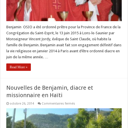
Benjamin OSIO a été ordonné prêtre pour la Province de France de la
Congrégation du Saint-Esprit, le 13 juin 2015 à Lons-le-Saunier par
Monseigneur Vincent Jordy, évêque de Saint Claude, où habite la
famille de Benjamin. Benjamin avait fait son engagement définitif dans
la vie religieuse en janvier 2014 à Paris avant d’être ordonné diacre en
juin de la même année. …
Read More »
Nouvelles de Benjamin, diacre et
missionnaire en Haïti
sur
octobre 26, 2014
Commentaires fermés
Nouvelles
de
Benjamin,
diacre
et
missionnaire