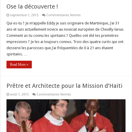
Ose la découverte !
sur
septembre 1, 2015
Commentaires fermés
Ose
la
Qui es-tu ? Je m’appelle Eddy je suis originaire de Martinique, j’ai 31
découverte
ans et suis actuellement novice au noviciat européen de Chevilly-larue.
!
Comment as-tu connu les spiritains ? Quelles ont été tes premières
impressions ? Je les ai toujours connus. Trois des quatre curés qui ont
desservi les paroisses que j’ai fréquentées de 0 à 21 ans étaient
spiritains. …
Read More »
Prêtre et Architecte pour la Mission d’Haïti
sur
août 1, 2015
Commentaires fermés
Prêtre
et
Architecte
pour
la
Mission
d’Haïti