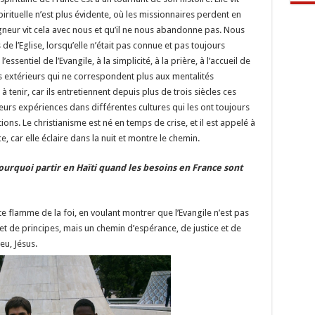
rituelle n’est plus évidente, où les missionnaires perdent en
 Seigneur vit cela avec nous et qu’il ne nous abandonne pas. Nous
’Eglise, lorsqu’elle n’était pas connue et pas toujours
entiel de l’Evangile, à la simplicité, à la prière, à l’accueil de
s extérieurs qui ne correspondent plus aux mentalités
à tenir, car ils entretiennent depuis plus de trois siècles ces
leurs expériences dans différentes cultures qui les ont toujours
ions. Le christianisme est né en temps de crise, et il est appelé à
, car elle éclaire dans la nuit et montre le chemin.
ourquoi partir en Haïti quand les besoins en France sont
e flamme de la foi, en voulant montrer que l’Evangile n’est pas
s et de principes, mais un chemin d’espérance, de justice et de
eu, Jésus.