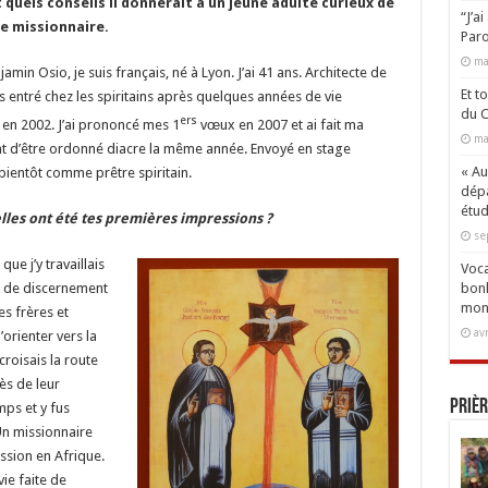
t quels conseils il donnerait à un jeune adulte curieux de
“J’a
se missionnaire.
Paro
ma
amin Osio, je suis français, né à Lyon. J’ai 41 ans. Architecte de
Et t
is entré chez les spiritains après quelques années de vie
du C
ers
 en 2002. J’ai prononcé mes 1
vœux en 2007 et ai fait ma
ma
ant d’être ordonné diacre la même année. Envoyé en stage
« Aux
 bientôt comme prêtre spiritain.
dépa
étud
lles ont été tes premières impressions ?
se
que j’y travaillais
Voca
bonh
in de discernement
mon
es frères et
av
orienter vers la
croisais la route
rès de leur
Prièr
ps et y fus
 Un missionnaire
ssion en Afrique.
ie faite de