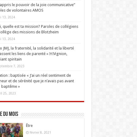
i appris le pouvoir de la joie communicative”
les de volontaires AMOS
i 13, 2024
oi, quelle est ta mission? Paroles de collégiens
ollège des missions de Blotzheim
i 13, 2024
 JMJ, la fraternité, la solidarité et la liberté
ssent les liens de parenté » ￼Vignion,
iant spiritain
ptembre 7, 2023
tion : baptisée « J’ai un réel sentiment de
eur et de sérénité que je n’avais pas avant
 baptême »
ril 25, 2023
e du mois
Être
février 8, 2021