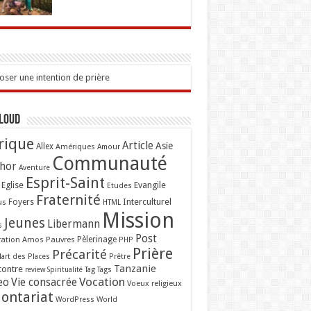
ser une intention de prière
Cloud
rique
Article
Asie
Allex
Amériques
Amour
Communauté
hor
Aventure
Esprit-Saint
Eglise
Evangile
Etudes
Fraternité
Interculturel
us
Foyers
HTML
Mission
Jeunes
Libermann
s
Post
ation Amos
Pauvres
Pèlerinage
PHP
Prière
Précarité
lart des Places
Prêtre
Tanzanie
contre
Tag
Tags
review
Spiritualité
Vocation
eo
Vie consacrée
Voeux religieux
lontariat
WordPress
World