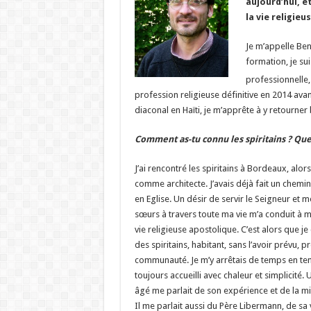
aujourd’hui, e
la vie religieu
Je m’appelle Benj
formation, je su
professionnelle,
profession religieuse définitive en 2014 av
diaconal en Haïti, je m’apprête à y retourner
Comment as-tu connu les spiritains ? Que
J’ai rencontré les spiritains à Bordeaux, alors 
comme architecte. J’avais déjà fait un chem
en Eglise. Un désir de servir le Seigneur et m
sœurs à travers toute ma vie m’a conduit à m’
vie religieuse apostolique. C’est alors que je 
des spiritains, habitant, sans l’avoir prévu, p
communauté. Je m’y arrêtais de temps en tem
toujours accueilli avec chaleur et simplicité.
âgé me parlait de son expérience et de la mi
Il me parlait aussi du Père Libermann, de sa v