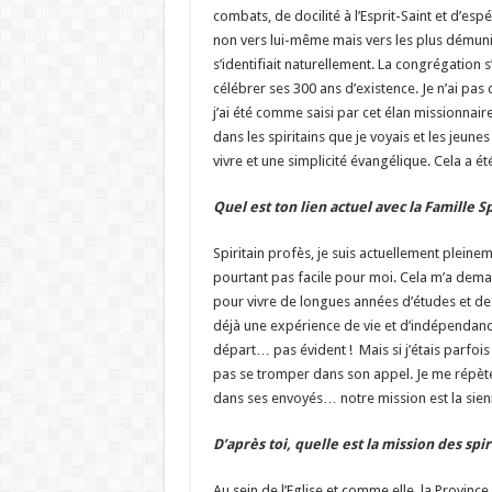
combats, de docilité à l’Esprit-Saint et d’esp
non vers lui-même mais vers les plus démuni
s’identifiait naturellement. La congrégation s
célébrer ses 300 ans d’existence. Je n’ai pas 
j’ai été comme saisi par cet élan missionnaire
dans les spiritains que je voyais et les jeun
vivre et une simplicité évangélique. Cela a é
Quel est ton lien actuel avec la Famille S
Spiritain profès, je suis actuellement plein
pourtant pas facile pour moi. Cela m’a dema
pour vivre de longues années d’études et de 
déjà une expérience de vie et d’indépendanc
départ… pas évident ! Mais si j’étais parfois e
pas se tromper dans son appel. Je me répète s
dans ses envoyés… notre mission est la sien
D’après toi, quelle est la mission des spi
Au sein de l’Eglise et comme elle, la Province 