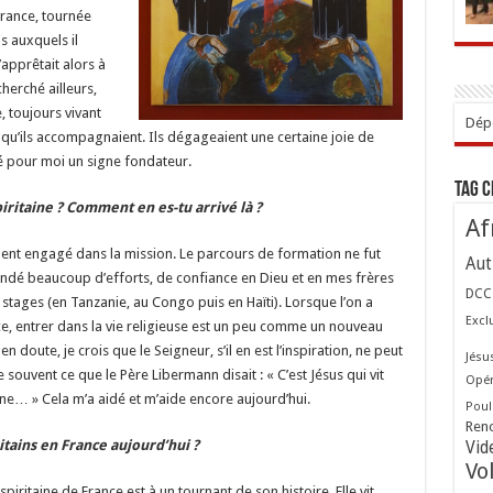
érance, tournée
s auxquels il
’apprêtait alors à
cherché ailleurs,
, toujours vivant
Dépo
es qu’ils accompagnaient. Ils dégageaient une certaine joie de
té pour moi un signe fondateur.
Tag 
piritaine ? Comment en es-tu arrivé là ?
Af
ement engagé dans la mission. Le parcours de formation ne fut
Aut
ndé beaucoup d’efforts, de confiance en Dieu et en mes frères
DCC
stages (en Tanzanie, au Congo puis en Haïti). Lorsque l’on a
Excl
e, entrer dans la vie religieuse est un peu comme un nouveau
n doute, je crois que le Seigneur, s’il en est l’inspiration, ne peut
Jésu
ouvent ce que le Père Libermann disait : « C’est Jésus qui vit
Opér
ne… » Cela m’a aidé et m’aide encore aujourd’hui.
Poul
Ren
ritains en France aujourd’hui ?
Vid
Vo
spiritaine de France est à un tournant de son histoire. Elle vit