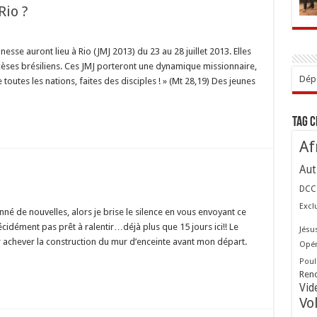
Rio ?
uoi
sse auront lieu à Rio (JMJ 2013) du 23 au 28 juillet 2013. Elles
èses brésiliens. Ces JMJ porteront une dynamique missionnaire,
Dépo
e toutes les nations, faites des disciples ! » (Mt 28,19) Des jeunes
Tag 
Af
Aut
DCC
ôt
Excl
né de nouvelles, alors je brise le silence en vous envoyant ce
!
écidément pas prêt à ralentir…déjà plus que 15 jours ici!! Le
Jésu
r achever la construction du mur d’enceinte avant mon départ.
Opér
Poul
Ren
Vid
Vo