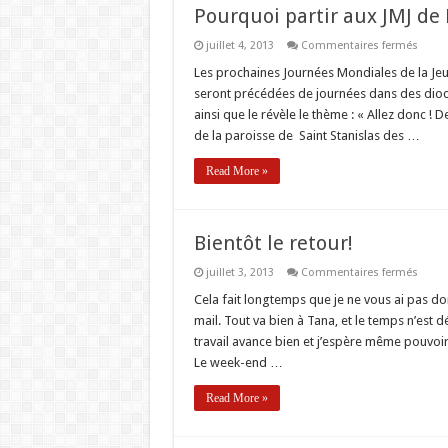
Pourquoi partir aux JMJ de 
sur
juillet 4, 2013
Commentaires fermés
Pourq
partir
Les prochaines Journées Mondiales de la Jeune
aux
seront précédées de journées dans des dioc
JMJ
de
ainsi que le révèle le thème : « Allez donc ! D
Rio
de la paroisse de Saint Stanislas des …
?
Read More »
Bientôt le retour!
sur
juillet 3, 2013
Commentaires fermés
Bient
le
Cela fait longtemps que je ne vous ai pas don
retour
mail. Tout va bien à Tana, et le temps n’est d
travail avance bien et j’espère même pouvoi
Le week-end …
Read More »