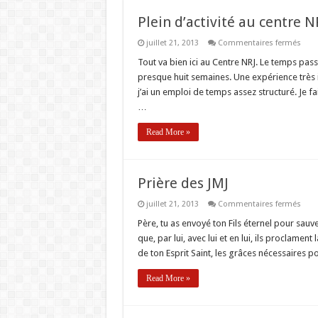
Plein d’activité au centre 
sur
juillet 21, 2013
Commentaires fermés
Plein
d’act
Tout va bien ici au Centre NRJ. Le temps passe t
au
presque huit semaines. Une expérience très 
cent
NRJ
j’ai un emploi de temps assez structuré. Je fa
(Mad
…
Read More »
Prière des JMJ
sur
juillet 21, 2013
Commentaires fermés
Prièr
des
Père, tu as envoyé ton Fils éternel pour sa
JMJ
que, par lui, avec lui et en lui, ils proclame
de ton Esprit Saint, les grâces nécessaires po
Read More »