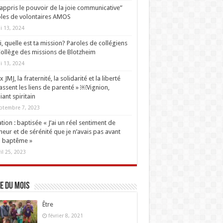
i appris le pouvoir de la joie communicative”
les de volontaires AMOS
i 13, 2024
oi, quelle est ta mission? Paroles de collégiens
ollège des missions de Blotzheim
i 13, 2024
 JMJ, la fraternité, la solidarité et la liberté
ssent les liens de parenté » ￼Vignion,
iant spiritain
ptembre 7, 2023
tion : baptisée « J’ai un réel sentiment de
eur et de sérénité que je n’avais pas avant
 baptême »
ril 25, 2023
e du mois
Être
février 8, 2021