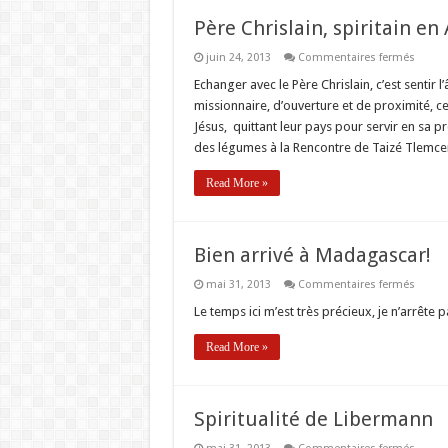
Père Chrislain, spiritain en 
sur
juin 24, 2013
Commentaires fermés
Père
Chrisla
Echanger avec le Père Chrislain, c’est sentir
spirita
missionnaire, d’ouverture et de proximité, 
en
Algéri
Jésus, quittant leur pays pour servir en sa 
des légumes à la Rencontre de Taizé Tlemce
Read More »
Bien arrivé à Madagascar!
sur
mai 31, 2013
Commentaires fermés
Bien
arrivé
Le temps ici m’est très précieux, je n’arrête 
à
Madag
Read More »
Spiritualité de Libermann
sur