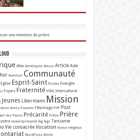
ser une intention de prière
Cloud
rique
Article
Asie
Allex
Amériques
Amour
Communauté
hor
Aventure
Esprit-Saint
Eglise
Evangile
Etudes
Fraternité
Interculturel
us
Foyers
HTML
Mission
Jeunes
Libermann
s
Post
ation Amos
Pauvres
Pèlerinage
PHP
Prière
Précarité
lart des Places
Prêtre
Tanzanie
contre
Tag
Tags
review
Spiritualité
Vocation
eo
Vie consacrée
Voeux religieux
lontariat
WordPress
World