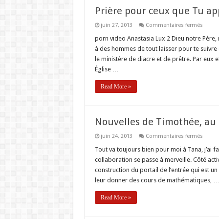
Prière pour ceux que Tu app
sur
juin 27, 2013
Commentaires fermés
Prière
pour
porn video Anastasia Lux 2 Dieu notre Père,
ceux
à des hommes de tout laisser pour te suivre 
que
Tu
le ministère de diacre et de prêtre. Par eux 
appell
Église …
en
ce
jour
Read More »
Nouvelles de Timothée, au
sur
juin 24, 2013
Commentaires fermés
Nouvel
de
Tout va toujours bien pour moi à Tana, j’ai fai
Timot
collaboration se passe à merveille. Côté acti
au
Centre
construction du portail de l’entrée qui est u
NRJ
leur donner des cours de mathématiques, 
(Madag
Read More »