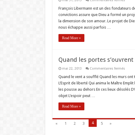
mai 31, 2013
Commentaires fermés
Spiritu
de
François Libermann est un des fondateurs de
Liber
convictions assure que Dieu a formé un proj
la dimension de son amour. Le projet de Dieu
nous échappe aussi parfois …
Read More »
Quand les portes s’ouvrent
sur
mai 22, 2013
Commentaires fermés
Quan
les
Quand le vent a soufflé Quand les murs ont t
portes
L’Esprit de liberté Qui anima le Maître Empli
s’ouvr
les pousse au dehors En ces lieux désolés D’
objet L’espoir peut …
Read More »
4
«
1
2
3
5
»