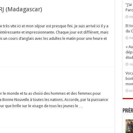
“J’a
NRJ (Madagascar)
Paro
ma
ivité
Et t
rès vite ici et mon séjour est presque fini. Je suis arrivé ici il y a
du C
intéressante et impressionnante. Chaque jour est différent, mais
re
ma
is un cours d’anglais avec les adultes le matin pour une heure et
agascar)
« Aux
dépa
étud
se
Voca
bonh
mon
e
av
uver le monde et tu as choisi des hommes et des femmes pour
nt la Bonne Nouvelle à toutes les nations. Accorde, par la puissance
ur que brille sur le visage de tous les jeunes le …
Prièr