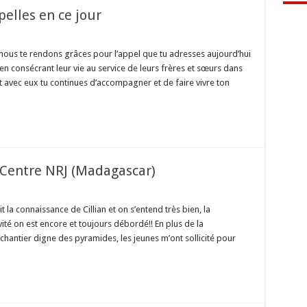
elles en ce jour
 nous te rendons grâces pour l’appel que tu adresses aujourd’hui
en consécrant leur vie au service de leurs frères et sœurs dans
et avec eux tu continues d’accompagner et de faire vivre ton
es
 Centre NRJ (Madagascar)
les
t la connaissance de Cillian et on s’entend très bien, la
hée,
vité on est encore et toujours débordé!! En plus de la
n chantier digne des pyramides, les jeunes m’ont sollicité pour
…
ascar)