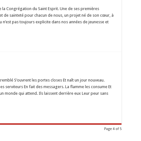
alité
 la Congrégation du Saint Esprit. Une de ses premières
mann
et de sainteté pour chacun de nous, un projet né de son cœur, à
 n’est pas toujours explicite dans nos années de jeunesse et
d
remblé S’ouvrent les portes closes Et naît un jour nouveau.
t les serviteurs En fait des messagers. La flamme les consume Et
ent
un monde qui attend. Ils laissent derrière eux Leur peur sans
Page 4 of 5