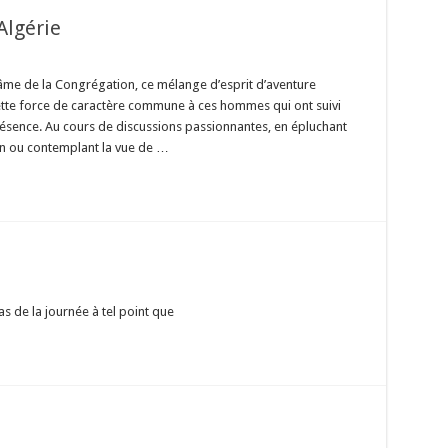
Algérie
in,
 l’âme de la Congrégation, ce mélange d’esprit d’aventure
in
cette force de caractère commune à ces hommes qui ont suivi
e
présence. Au cours de discussions passionnantes, en épluchant
n ou contemplant la vue de …
pas de la journée à tel point que
ascar!