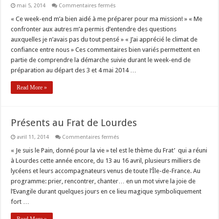
sur
mai 5, 2014
Commentaires fermés
Des
volontaires
« Ce week-end m’a bien aidé à me préparer pour ma mission! » « Me
d’Opération
confronter aux autres m’a permis d’entendre des questions
Amos
(presque!)
auxquelles je n’avais pas du tout pensé » « J’ai apprécié le climat de
prêts
confiance entre nous » Ces commentaires bien variés permettent en
au
départ
partie de comprendre la démarche suivie durant le week-end de
préparation au départ des 3 et 4 mai 2014 …
Read More »
Présents au Frat de Lourdes
sur
avril 11, 2014
Commentaires fermés
Présents
au
« Je suis le Pain, donné pour la vie » tel est le thème du Frat’ qui a réuni
Frat
à Lourdes cette année encore, du 13 au 16 avril, plusieurs milliers de
de
Lourdes
lycéens et leurs accompagnateurs venus de toute l’Île-de-France. Au
programme: prier, rencontrer, chanter… en un mot vivre la joie de
l’Evangile durant quelques jours en ce lieu magique symboliquement
fort …