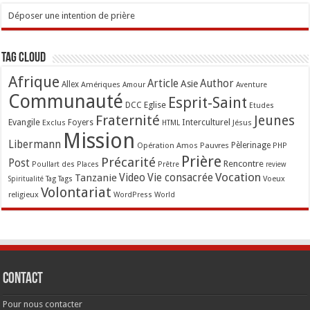
Déposer une intention de prière
Tag Cloud
Afrique
Article
Author
Asie
Allex
Amériques
Amour
Aventure
Communauté
Esprit-Saint
Eglise
DCC
Etudes
Fraternité
Jeunes
Evangile
Interculturel
Exclus
Foyers
Jésus
HTML
Mission
Libermann
Opération Amos
Pauvres
Pèlerinage
PHP
Prière
Précarité
Post
Rencontre
Poullart des Places
Prêtre
review
Vocation
Tanzanie
Video
Vie consacrée
Voeux
Tag
Tags
Spiritualité
Volontariat
religieux
WordPress
World
Contact
Pour nous contacter