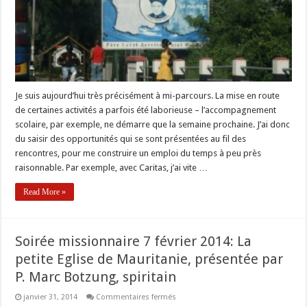
à
Maurice
Je suis aujourd’hui très précisément à mi-parcours. La mise en route
de certaines activités a parfois été laborieuse – l’accompagnement
scolaire, par exemple, ne démarre que la semaine prochaine. J’ai donc
du saisir des opportunités qui se sont présentées au fil des
rencontres, pour me construire un emploi du temps à peu près
raisonnable. Par exemple, avec Caritas, j’ai vite …
Read More »
Soirée missionnaire 7 février 2014: La
petite Eglise de Mauritanie, présentée par
P. Marc Botzung, spiritain
sur
janvier 31, 2014
Commentaires fermés
Soirée