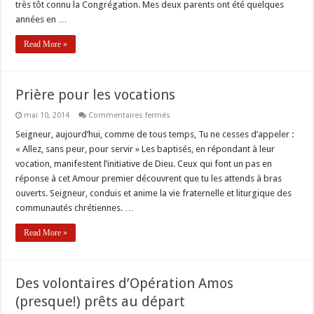
très tôt connu la Congrégation. Mes deux parents ont été quelques
années en …
Read More »
Prière pour les vocations
sur
mai 10, 2014
Commentaires fermés
Prière
pour
Seigneur, aujourd’hui, comme de tous temps, Tu ne cesses d’appeler :
les
« Allez, sans peur, pour servir » Les baptisés, en répondant à leur
vocations
vocation, manifestent l’initiative de Dieu. Ceux qui font un pas en
réponse à cet Amour premier découvrent que tu les attends à bras
ouverts. Seigneur, conduis et anime la vie fraternelle et liturgique des
communautés chrétiennes. …
Read More »
Des volontaires d’Opération Amos
(presque!) prêts au départ