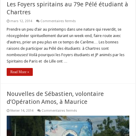
Les Foyers spiritains au 79e Pélé étudiant à
Chartres
sur
mars 12, 2014
Commentaires fermés
Les
Foyers
Prendre un peu d’air au printemps dans une nature qui reverdit, se
spiritains
réoxygénéer spirituellement durant un week-end, faire route avec
au
79e
d’autres, prier un peu plus en ce temps de Carême… Les bonnes
Pélé
raisons de participer au Pélé des étudiants à Chartres sont
étudiant
à
nombeuses! Voilà pourquoi les Foyers étudiants et JP animés par les
Chartres
Spiritains de Paris et de Lille ont …
Read More »
Nouvelles de Sébastien, volontaire
d’Opération Amos, à Maurice
sur
février 14, 2014
Commentaires fermés
Nouvelles
de
Sébastien,
volontaire
d’Opération
Amos,