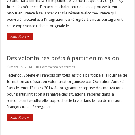
volontariat à Kinshasa, en République Démocratique du Congo. Ils y
avril
2014:
firent l’expérience d’un accueil chaleureux qui les a poussé à leur
De
retour en France à se lancer dans le réseau Welcome-France qui
Kinshasa…
à
oeuvre à l’accueil et à l’intégration de réfugiés. Ils nous partageront
Welcome-
France
cette expérience riche et originale le …
Read More »
Des volontaires prêts à partir en mission
sur
mars 15, 2014
Commentaires fermés
Des
volontaires
Federico, Solène et François ont tous les trois participé à la journée de
prêts
formation au départ en volontariat organisée par Opération Amos à
à
partir
Paris le jeudi 13 mars 2014. Au programme: reprise des motivations
en
pour partir, initiation à l’analyse des situations, repères dans la
mission
rencontre interculturelle, approche de la vie dans le lieu de mission.
François ira au Sénégal en …
Read More »