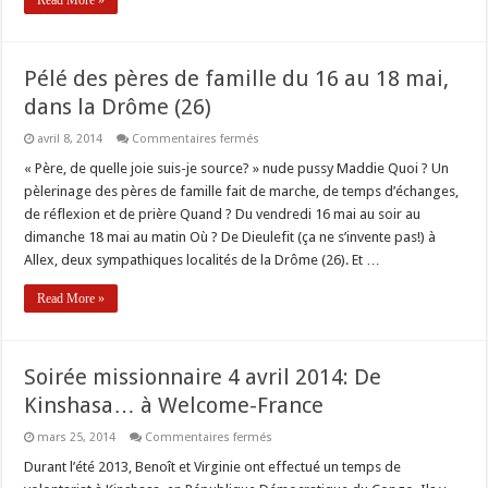
Read More »
Pélé des pères de famille du 16 au 18 mai,
dans la Drôme (26)
sur
avril 8, 2014
Commentaires fermés
Pélé
des
« Père, de quelle joie suis-je source? » nude pussy Maddie Quoi ? Un
pères
pèlerinage des pères de famille fait de marche, de temps d’échanges,
de
famille
de réflexion et de prière Quand ? Du vendredi 16 mai au soir au
du
dimanche 18 mai au matin Où ? De Dieulefit (ça ne s’invente pas!) à
16
au
Allex, deux sympathiques localités de la Drôme (26). Et …
18
mai,
dans
Read More »
la
Drôme
(26)
Soirée missionnaire 4 avril 2014: De
Kinshasa… à Welcome-France
sur
mars 25, 2014
Commentaires fermés
Soirée
missionnaire
Durant l’été 2013, Benoît et Virginie ont effectué un temps de
4