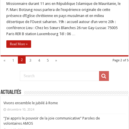
missionnaire
Missionnaire durant 11 ans en République Islamique de Mauritanie, le
7
P. Marc Botzung nous parlera de l’expérience originale de cette
février
2014:
présence d’Eglise chrétienne en pays musulman et en milieu
La
désertique de l’Ouest saharien. 19h : accueil autour d’un verre 20h :
petite
Eglise
conférence Lieu : Chez les Sœurs Blanches 26 rue Gay-Lussac 75005
de
Mauritanie,
Paris RER B station Luxembourg Tél : 06 …
présentée
par
Read More »
P.
Marc
Botzung,
spiritain
2
«
1
3
4
5
»
Page 2 of 5
Actualités
Vivons ensemble le jubilé à Rome
décembre 10, 2024
“J’ai appris le pouvoir de la joie communicative” Paroles de
volontaires AMOS