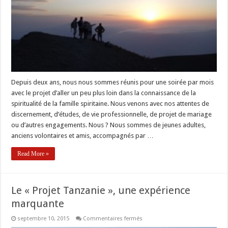
de
vie
spirituelle)
vous
invite
Depuis deux ans, nous nous sommes réunis pour une soirée par mois
avec le projet d’aller un peu plus loin dans la connaissance de la
spiritualité de la famille spiritaine. Nous venons avec nos attentes de
discernement, d’études, de vie professionnelle, de projet de mariage
ou d’autres engagements. Nous ? Nous sommes de jeunes adultes,
anciens volontaires et amis, accompagnés par …
Read More »
Le « Projet Tanzanie », une expérience
marquante
sur
septembre 10, 2015
Commentaires fermés
Le