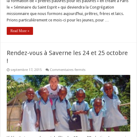
la formation de « prêtres pauvres pour les pauvres » en créant à Paris
le « Séminaire du Saint Esprit » qui deviendra la Congrégation
missionnaire que nous formons aujourd’hui, prêtres, frères et laïcs.
Prions particulièrement ce mois-ci pour les jeunes, pour …
Read More »
Rendez-vous à Saverne les 24 et 25 octobre
!
sur
septembre 17, 2015
Commentaires fermés
Rendez-
vous
à
Saverne
les
24
et
25
octobre
!