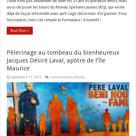
L’idée n’est pas seulement de fêter les 25 ans d’Opération Amos, mais
aussi de poser les bases du Réseau Spiritains Jeunes (RSJ), qui existe
déjà de façon informelle mais qu’il s’agit désormais d’organiser. Pour
l’inscription, merci de remplir le formulaire ! A bientôt !
Read More »
Pèlerinage au tombeau du bienheureux
Jacques Désiré Laval, apôtre de l’île
Maurice
sur
septembre 17, 2015
Commentaires fermés
Pèlerinage
au
tombeau
du
bienheureux
Jacques
Désiré
Laval,
apôtre
de
l’île
Maurice