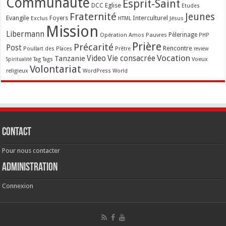
Communauté
Esprit-Saint
Eglise
DCC
Etudes
Fraternité
Jeunes
Evangile
Interculturel
Exclus
Foyers
Jésus
HTML
Mission
Libermann
Opération Amos
Pauvres
Pèlerinage
PHP
Prière
Précarité
Post
Rencontre
Poullart des Places
Prêtre
review
Vocation
Tanzanie
Video
Vie consacrée
Voeux
Tag
Tags
Spiritualité
Volontariat
religieux
WordPress
World
Contact
Pour nous contacter
Administration
Connexion