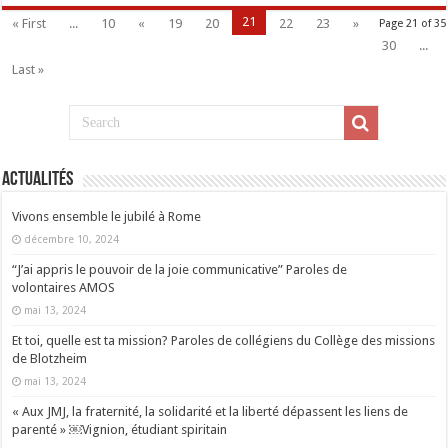
21
« First
...
10
«
19
20
22
23
»
Page 21 of 35
30
...
Last »
Actualités
Vivons ensemble le jubilé à Rome
décembre 10, 2024
“J’ai appris le pouvoir de la joie communicative” Paroles de
volontaires AMOS
mai 13, 2024
Et toi, quelle est ta mission? Paroles de collégiens du Collège des missions
de Blotzheim
mai 13, 2024
« Aux JMJ, la fraternité, la solidarité et la liberté dépassent les liens de
parenté » ￼Vignion, étudiant spiritain