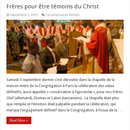
Frères pour être témoins du Christ
sur
septembre 5, 2015
Commentaires fermés
Frères
pour
être
témoins
du
Christ
Samedi 5 septembre dernier s’est déroulée dans la chapelle de la
maison-mère de la Congrégation à Paris la célébration des vœux
définitifs, aussi appelée « consécration à l’apostolat », pour nos frères
Olaf (allemand), Dismas et Calvin (tanzaniens). La chapelle était plus
que remplie et l’émotion était palpable pendant la célébration, qui
marque l’engagement définitif dans la Congrégation, à l’issue de la …
Read More »