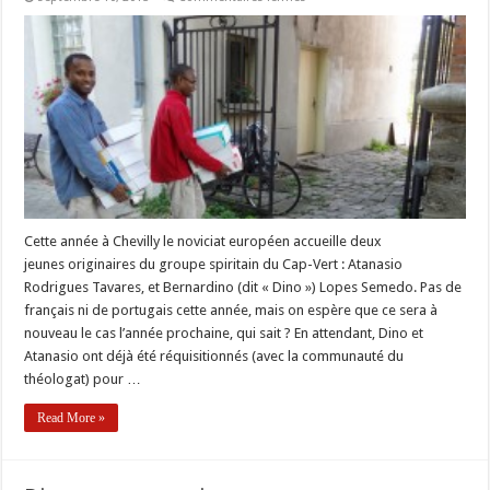
Les
novices
sont
déjà
au
travail
Cette année à Chevilly le noviciat européen accueille deux
jeunes originaires du groupe spiritain du Cap-Vert : Atanasio
Rodrigues Tavares, et Bernardino (dit « Dino ») Lopes Semedo. Pas de
français ni de portugais cette année, mais on espère que ce sera à
nouveau le cas l’année prochaine, qui sait ? En attendant, Dino et
Atanasio ont déjà été réquisitionnés (avec la communauté du
théologat) pour …
Read More »