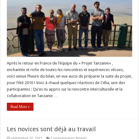
« Projet
Tanzanie »,
une
expérience
marquante
Après le retour en France de l’équipe du « Projet Tanzanie« ,
enchantée et riche de toutes les rencontres et expériences vécues,
voici venue l’heure du bilan, en vue aussi de préparer la suite du projet,
pour l’été 2016 ! Voici à chaud quelques réactions de Célia, une des
participantes : Qu’as-tu appris sur la rencontre interculturelle et la
collaboration en Tanzanie …
Read More »
Les novices sont déjà au travail
sur
septembre 10, 2015
Commentaires fermés