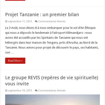
Projet Tanzanie : un premier bilan
sur
septembre 11, 2015
Commentaires fermés
Projet
Tanzanie
Le 3 Août, nous étions 8 à nous embarquer pour le vol d’Air Éthiopie
:
qui nous a déposés le lendemain à l’aéroport Kilimandjaro : nous
un
premier
avons été accueillis par les Spiritains de Tanzanie qui nous ont
bilan
hébergés dans leur maison de Tengeru, près d’Arusha, au Nord de la
Tanzanie. Nous avions pour projet de découvrir le pays, ses habitants,
son …
Read More »
Le groupe REVIS (repères de vie spirituelle)
vous invite
sur
septembre 10, 2015
Commentaires fermés
Le
groupe
REVIS
(repères