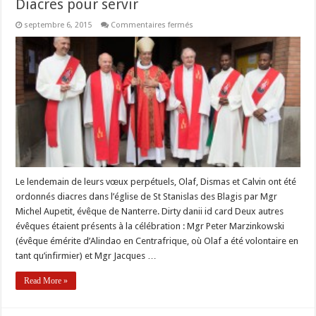
Diacres pour servir
sur
septembre 6, 2015
Commentaires fermés
Diacres
pour
servir
Le lendemain de leurs vœux perpétuels, Olaf, Dismas et Calvin ont été
ordonnés diacres dans l’église de St Stanislas des Blagis par Mgr
Michel Aupetit, évêque de Nanterre. Dirty danii id card Deux autres
évêques étaient présents à la célébration : Mgr Peter Marzinkowski
(évêque émérite d’Alindao en Centrafrique, où Olaf a été volontaire en
tant qu’infirmier) et Mgr Jacques …
Read More »