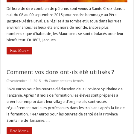
Difficile de dire combien de pèlerins sont venus à Sainte Croix dans la
nuit du 08 au 09 septembre 2015 pour rendre hommage au Père
Jacques-Désiré Laval. De l’église à sa tombe et jusque dans les rues
environnantes, les lieux étaient noirs de monde. Encore plus
nombreux que d’habitude, les Mauriciens se sont déplacés pour leur
bienfaiteur. En 1803, Jacques …
Read More »
Comment vos dons ont-ils été utilisés ?
sur
septembre 11, 2015
Commentaires fermés
Comment
vos
3620 euros pour les œuvres d’éducation de la Province Spiritaine de
dons
Tanzanie. Après 18 mois de formation, les élèves sont préparés à
ont-
ils
créer leur emploi dans leur village d’origine : ils sont visités
été
régulièrement par leurs professeurs dans les trois ans après la fin de
utilisés
?
la formation. 1447 euros pour les œuvres de santé de la Province
Spiritaine de Tanzanie. …
Read More »