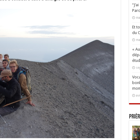
“J’a
Paro
ma
Et t
du C
ma
« Aux
dépa
étud
se
Voca
bonh
mon
av
Prièr