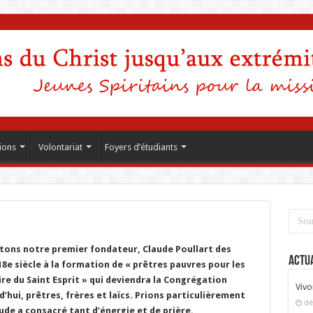
ions
Volontariat
Foyers d’étudiants
êtons notre premier fondateur, Claude Poullart des
Actua
18e siècle à la formation de « prêtres pauvres pour les
ire du Saint Esprit » qui deviendra la Congrégation
Vivo
hui, prêtres, frères et laïcs. Prions particulièrement
dé
aude a consacré tant d’énergie et de prière.