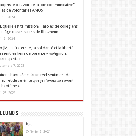
i appris le pouvoir de la joie communicative”
les de volontaires AMOS
i 13, 2024
oi, quelle est ta mission? Paroles de collégiens
ollège des missions de Blotzheim
i 13, 2024
 JMJ, la fraternité, la solidarité et la liberté
ssent les liens de parenté » ￼Vignion,
iant spiritain
ptembre 7, 2023
tion : baptisée « J’ai un réel sentiment de
eur et de sérénité que je n’avais pas avant
 baptême »
ril 25, 2023
e du mois
Être
février 8, 2021