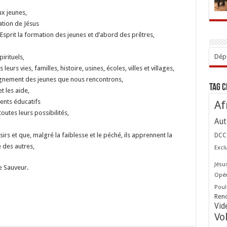
ux jeunes,
ation de Jésus
Esprit la formation des jeunes et d’abord des prêtres,
Dépo
irituels,
urs vies, familles, histoire, usines, écoles, villes et villages,
gnement des jeunes que nous rencontrons,
Tag 
t les aide,
ents éducatifs
Af
utes leurs possibilités,
Aut
sirs et que, malgré la faiblesse et le péché, ils apprennent la
DCC
 des autres,
Excl
Jésu
e Sauveur.
Opér
Poul
Ren
Vid
Vo