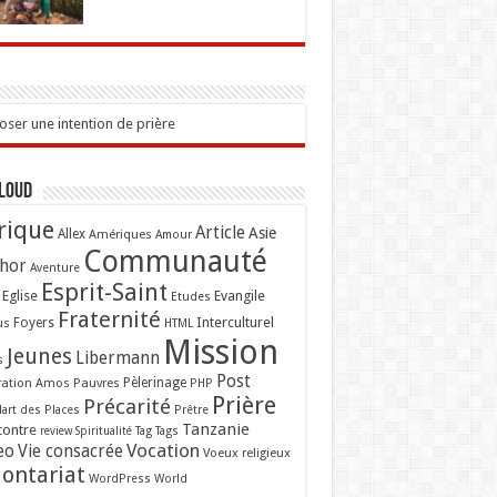
ser une intention de prière
Cloud
rique
Article
Asie
Allex
Amériques
Amour
Communauté
hor
Aventure
Esprit-Saint
Eglise
Evangile
Etudes
Fraternité
Interculturel
us
Foyers
HTML
Mission
Jeunes
Libermann
s
Post
ation Amos
Pauvres
Pèlerinage
PHP
Prière
Précarité
lart des Places
Prêtre
Tanzanie
contre
Tag
Tags
review
Spiritualité
Vocation
eo
Vie consacrée
Voeux religieux
lontariat
WordPress
World