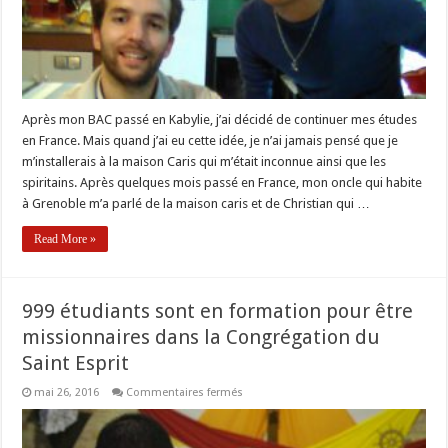
Après mon BAC passé en Kabylie, j’ai décidé de continuer mes études
en France. Mais quand j’ai eu cette idée, je n’ai jamais pensé que je
m’installerais à la maison Caris qui m’était inconnue ainsi que les
spiritains. Après quelques mois passé en France, mon oncle qui habite
à Grenoble m’a parlé de la maison caris et de Christian qui …
Read More »
999 étudiants sont en formation pour être
missionnaires dans la Congrégation du
Saint Esprit
sur
mai 26, 2016
Commentaires fermés
999
étudiants
sont
en