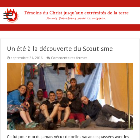
Un été à la découverte du Scoutisme
sur
septembre 21, 2016
Commentaires fermés
Un
été
à
la
découverte
du
Scoutisme
Ce fut pour moi du jamais vécu : de belles vacances passées avec les