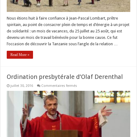
Nous étions huit à faire confiance à Jean-Pascal Lombart, prêtre
spiritain, au point de consacrer plein de temps et d’énergie à un projet
de solidarité : un mois de vacances, du 25 juillet au 25 août, qui est
devenu un mois de travail bénévole pour la bonne cause. Ce fut
l’occasion de découvrir la Tanzanie sous l’angle de la relation …
Read More »
Ordination presbytérale d’Olaf Derenthal
sur
juillet 30, 2016
Commentaires fermés
Ordination
presbytérale
d’Olaf
Derenthal