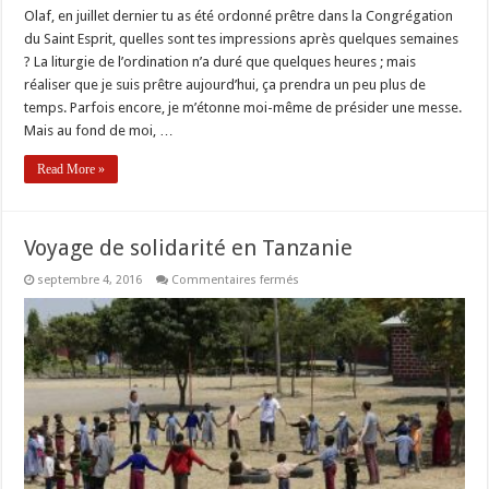
Olaf, en juillet dernier tu as été ordonné prêtre dans la Congrégation
du Saint Esprit, quelles sont tes impressions après quelques semaines
? La liturgie de l’ordination n’a duré que quelques heures ; mais
réaliser que je suis prêtre aujourd’hui, ça prendra un peu plus de
temps. Parfois encore, je m’étonne moi-même de présider une messe.
Mais au fond de moi, …
Read More »
Voyage de solidarité en Tanzanie
sur
septembre 4, 2016
Commentaires fermés
Voyage
de
solidarité
en
Tanzanie