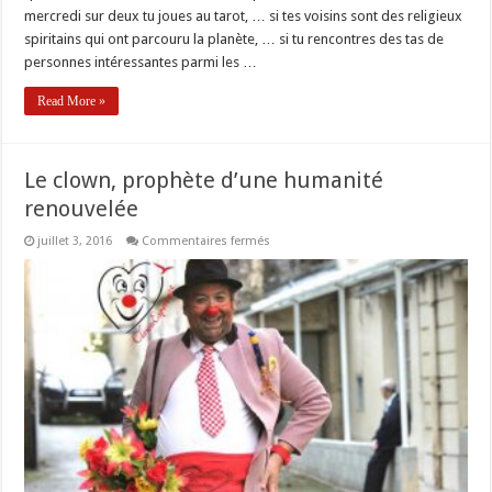
mercredi sur deux tu joues au tarot, … si tes voisins sont des religieux
spiritains qui ont parcouru la planète, … si tu rencontres des tas de
personnes intéressantes parmi les …
Read More »
Le clown, prophète d’une humanité
renouvelée
sur
juillet 3, 2016
Commentaires fermés
Le
clown,
prophète
d’une
humanité
renouvelée