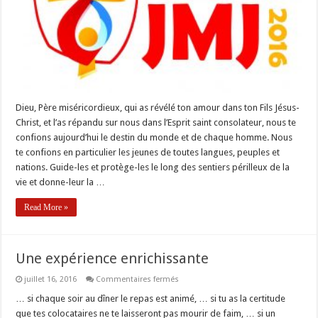
Dieu, Père miséricordieux, qui as révélé ton amour dans ton Fils Jésus-
Christ, et l’as répandu sur nous dans l’Esprit saint consolateur, nous te
confions aujourd’hui le destin du monde et de chaque homme. Nous
te confions en particulier les jeunes de toutes langues, peuples et
nations. Guide-les et protège-les le long des sentiers périlleux de la
vie et donne-leur la …
Read More »
Une expérience enrichissante
sur
juillet 16, 2016
Commentaires fermés
Une
expérience
… si chaque soir au dîner le repas est animé, … si tu as la certitude
enrichissante
que tes colocataires ne te laisseront pas mourir de faim, … si un