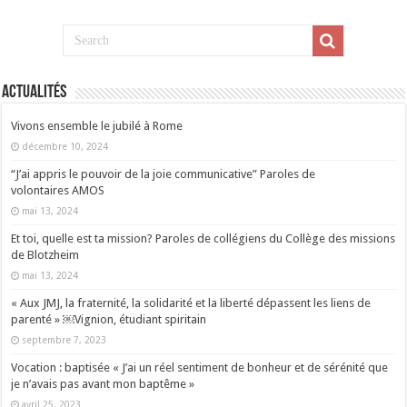
Actualités
Vivons ensemble le jubilé à Rome
décembre 10, 2024
“J’ai appris le pouvoir de la joie communicative” Paroles de
volontaires AMOS
mai 13, 2024
Et toi, quelle est ta mission? Paroles de collégiens du Collège des missions
de Blotzheim
mai 13, 2024
« Aux JMJ, la fraternité, la solidarité et la liberté dépassent les liens de
parenté » ￼Vignion, étudiant spiritain
septembre 7, 2023
Vocation : baptisée « J’ai un réel sentiment de bonheur et de sérénité que
je n’avais pas avant mon baptême »
avril 25, 2023