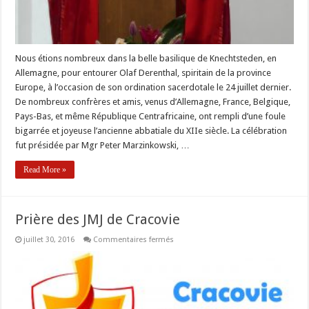
Nous étions nombreux dans la belle basilique de Knechtsteden, en
Allemagne, pour entourer Olaf Derenthal, spiritain de la province
Europe, à l’occasion de son ordination sacerdotale le 24 juillet dernier.
De nombreux confrères et amis, venus d’Allemagne, France, Belgique,
Pays-Bas, et même République Centrafricaine, ont rempli d’une foule
bigarrée et joyeuse l’ancienne abbatiale du XIIe siècle. La célébration
fut présidée par Mgr Peter Marzinkowski, …
Read More »
Prière des JMJ de Cracovie
sur
juillet 30, 2016
Commentaires fermés
Prière
des
JMJ
de
Cracovie