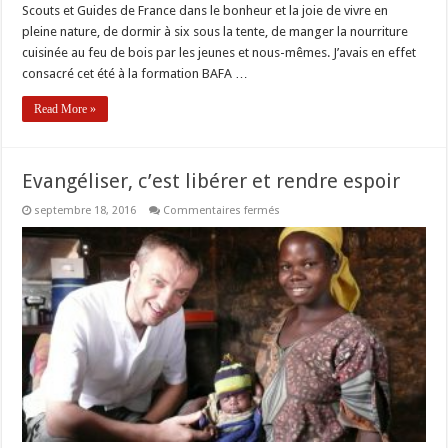
Scouts et Guides de France dans le bonheur et la joie de vivre en
pleine nature, de dormir à six sous la tente, de manger la nourriture
cuisinée au feu de bois par les jeunes et nous-mêmes. J’avais en effet
consacré cet été à la formation BAFA …
Read More »
Evangéliser, c’est libérer et rendre espoir
sur
septembre 18, 2016
Commentaires fermés
Evangéliser,
c’est
libérer
et
rendre
espoir