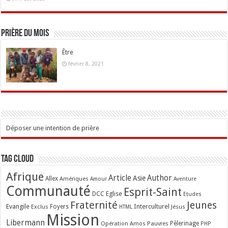
Prière du mois
Être
février 8, 2021
Déposer une intention de prière
Tag Cloud
Afrique
Article
Author
Asie
Allex
Amériques
Amour
Aventure
Communauté
Esprit-Saint
Eglise
DCC
Etudes
Fraternité
Jeunes
Evangile
Interculturel
Exclus
Foyers
Jésus
HTML
Mission
Libermann
Opération Amos
Pauvres
Pèlerinage
PHP