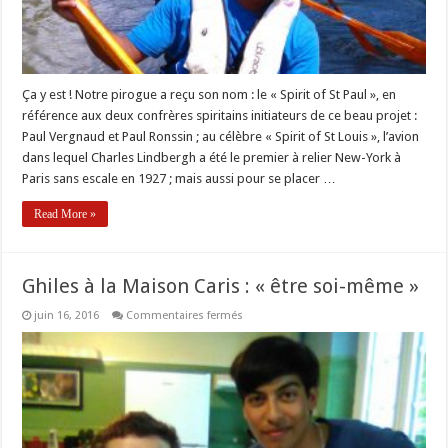
Ça y est ! Notre pirogue a reçu son nom : le « Spirit of St Paul », en
référence aux deux confrères spiritains initiateurs de ce beau projet :
Paul Vergnaud et Paul Ronssin ; au célèbre « Spirit of St Louis », l’avion
dans lequel Charles Lindbergh a été le premier à relier New-York à
Paris sans escale en 1927 ; mais aussi pour se placer …
Read More »
Ghiles à la Maison Caris : « être soi-même »
sur
juin 16, 2016
Commentaires fermés
Ghiles
à
la
Maison
Caris
:
« être
soi-
même »