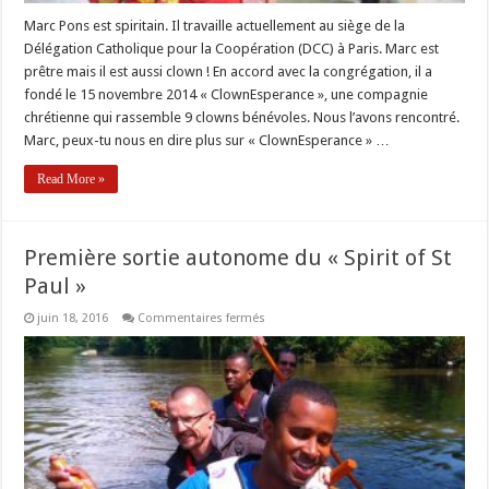
Marc Pons est spiritain. Il travaille actuellement au siège de la
Délégation Catholique pour la Coopération (DCC) à Paris. Marc est
prêtre mais il est aussi clown ! En accord avec la congrégation, il a
fondé le 15 novembre 2014 « ClownEsperance », une compagnie
chrétienne qui rassemble 9 clowns bénévoles. Nous l’avons rencontré.
Marc, peux-tu nous en dire plus sur « ClownEsperance » …
Read More »
Première sortie autonome du « Spirit of St
Paul »
sur
juin 18, 2016
Commentaires fermés
Première
sortie
autonome
du
« Spirit
of
St
Paul »