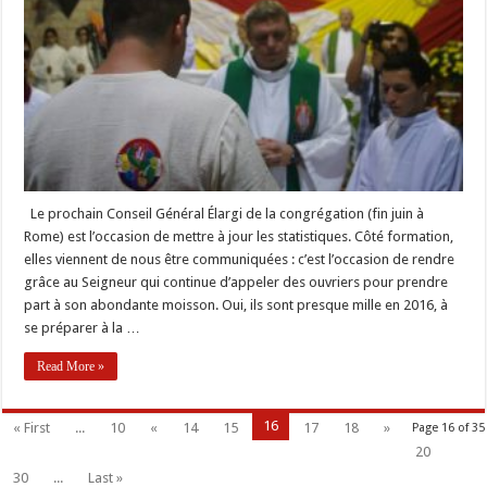
formation
pour
être
missionnaires
dans
la
Congrégation
du
Saint
Esprit
Le prochain Conseil Général Élargi de la congrégation (fin juin à
Rome) est l’occasion de mettre à jour les statistiques. Côté formation,
elles viennent de nous être communiquées : c’est l’occasion de rendre
grâce au Seigneur qui continue d’appeler des ouvriers pour prendre
part à son abondante moisson. Oui, ils sont presque mille en 2016, à
se préparer à la …
Read More »
16
« First
...
10
«
14
15
17
18
»
Page 16 of 35
20
30
...
Last »