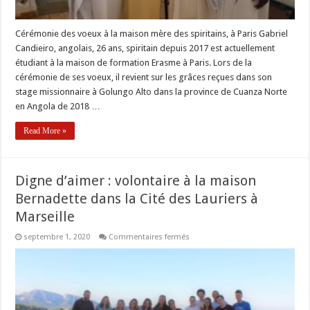
Cérémonie des voeux à la maison mère des spiritains, à Paris Gabriel
Candieiro, angolais, 26 ans, spiritain depuis 2017 est actuellement
étudiant à la maison de formation Erasme à Paris. Lors de la
cérémonie de ses voeux, il revient sur les grâces reçues dans son
stage missionnaire à Golungo Alto dans la province de Cuanza Norte
en Angola de 2018 …
Read More »
Digne d’aimer : volontaire à la maison
Bernadette dans la Cité des Lauriers à
Marseille
sur
septembre 1, 2020
Commentaires fermés
Digne
d’aimer
:
volontaire
à
la
maison
Bernadette