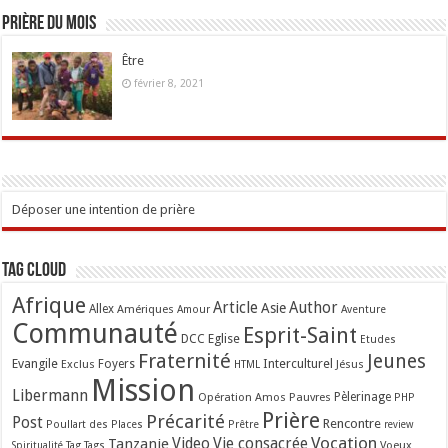
Prière du mois
Être
février 8, 2021
Déposer une intention de prière
Tag Cloud
Afrique
Article
Author
Asie
Allex
Amériques
Amour
Aventure
Communauté
Esprit-Saint
Eglise
DCC
Etudes
Fraternité
Jeunes
Evangile
Interculturel
Exclus
Foyers
Jésus
HTML
Mission
Libermann
Opération Amos
Pauvres
Pèlerinage
PHP
Prière
Précarité
Post
Rencontre
Poullart des Places
Prêtre
review
Vocation
Tanzanie
Video
Vie consacrée
Voeux
Tag
Tags
Spiritualité