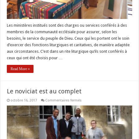
Les ministères institués sont des charges ou services conférés à des
membres de la communauté ecclésiale pour assurer, selon les
besoins, le service du peuple de Dieu. Ceux qui les portent ont le soin
d’exercer des fonctions liturgiques et caritatives, de manière adaptée
aux circonstances. C’est dans un rite liturgique qu’ils sont conférés à
ceux qui ont été choisis pour …
Read More »
Le noviciat est au complet
sur
octobre 16, 2017
Commentaires fermés
Le
noviciat
est
au
complet