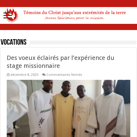
Vocations
Des voeux éclairés par l’expérience du
stage missionnaire
sur
décembre 8, 2020
Commentaires fermés
Des
voeux
éclairés
par
l’expérience
du
stage
missionnaire