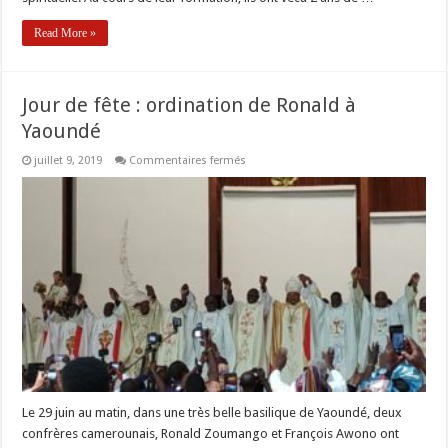
Read More »
Jour de fête : ordination de Ronald à
Yaoundé
sur
juillet 9, 2019
Commentaires fermés
Jour
de
fête
:
ordination
de
Ronald
à
Yaoundé
Le 29 juin au matin, dans une très belle basilique de Yaoundé, deux
confrères camerounais, Ronald Zoumango et François Awono ont