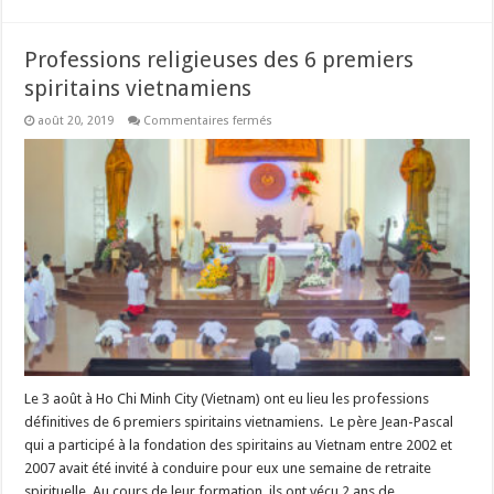
Professions religieuses des 6 premiers
spiritains vietnamiens
sur
août 20, 2019
Commentaires fermés
Professions
religieuses
des
6
premiers
spiritains
vietnamiens
Le 3 août à Ho Chi Minh City (Vietnam) ont eu lieu les professions
définitives de 6 premiers spiritains vietnamiens. Le père Jean-Pascal
qui a participé à la fondation des spiritains au Vietnam entre 2002 et
2007 avait été invité à conduire pour eux une semaine de retraite
spirituelle. Au cours de leur formation, ils ont vécu 2 ans de …