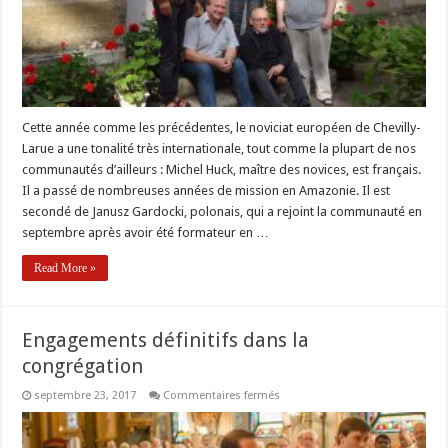
Cette année comme les précédentes, le noviciat européen de Chevilly-
Larue a une tonalité très internationale, tout comme la plupart de nos
communautés d’ailleurs : Michel Huck, maître des novices, est français.
Il a passé de nombreuses années de mission en Amazonie. Il est
secondé de Janusz Gardocki, polonais, qui a rejoint la communauté en
septembre après avoir été formateur en …
Read More »
Engagements définitifs dans la
congrégation
sur
septembre 23, 2017
Commentaires fermés
Engagements
définitifs
dans
la