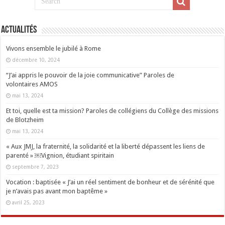
Actualités
Vivons ensemble le jubilé à Rome
décembre 10, 2024
“J’ai appris le pouvoir de la joie communicative” Paroles de
volontaires AMOS
mai 13, 2024
Et toi, quelle est ta mission? Paroles de collégiens du Collège des missions
de Blotzheim
mai 13, 2024
« Aux JMJ, la fraternité, la solidarité et la liberté dépassent les liens de
parenté » ￼Vignion, étudiant spiritain
septembre 7, 2023
Vocation : baptisée « J’ai un réel sentiment de bonheur et de sérénité que
je n’avais pas avant mon baptême »
avril 25, 2023