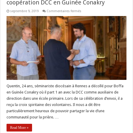
coopération DCC en Guinée Conakry
sur
septembre 9, 2019
Commentaires fermés
Quentin
à
l’aube
d’une
année
de
coopération
DCC
en
Guinée
Conakry
Quentin, 24 ans, séminariste diocésain à Rennes a décollé pour Boffa
en Guinée Conakry où il part 1 an avec la DCC comme auxiliaire de
direction dans une école primaire. Lors de sa célébration d’envoi, il a
reçu la croix spiritaine des volontaires. Il nous a dit être
particulièrement heureux de pouvoir partager la vie d’une
communauté pour la prière. …
Read More »