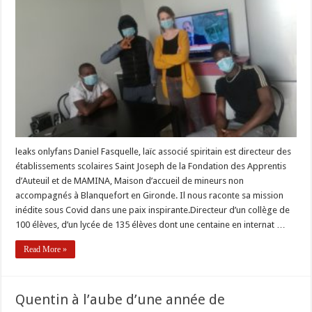
être
prudent
et
engagé »
avec
Apprentis
d’Auteuil
leaks onlyfans Daniel Fasquelle, laïc associé spiritain est directeur des
établissements scolaires Saint Joseph de la Fondation des Apprentis
d’Auteuil et de MAMINA, Maison d’accueil de mineurs non
accompagnés à Blanquefort en Gironde. Il nous raconte sa mission
inédite sous Covid dans une paix inspirante.Directeur d’un collège de
100 élèves, d’un lycée de 135 élèves dont une centaine en internat …
Read More »
Quentin à l’aube d’une année de