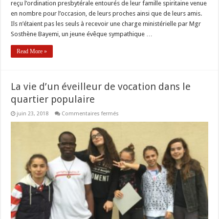
reçu l’ordination presbytérale entourés de leur famille spiritaine venue
en nombre pour l’occasion, de leurs proches ainsi que de leurs amis.
Ils n’étaient pas les seuls à recevoir une charge ministérielle par Mgr
Sosthène Bayemi, un jeune évêque sympathique …
Read More »
La vie d’un éveilleur de vocation dans le
quartier populaire
sur
juin 23, 2018
Commentaires fermés
La
vie
d’un
éveilleur
de
vocation
dans
le
quartier
populaire