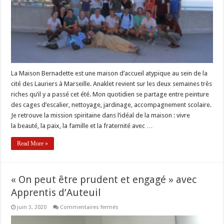
dans
la
Cité
des
Lauriers
à
Marseille
La Maison Bernadette est une maison d’accueil atypique au sein de la
cité des Lauriers à Marseille. Anaklet revient sur les deux semaines très
riches qu’il y a passé cet été. Mon quotidien se partage entre peinture
des cages d’escalier, nettoyage, jardinage, accompagnement scolaire.
Je retrouve la mission spiritaine dans l’idéal de la maison : vivre
la beauté, la paix, la famille et la fraternité avec …
Read More »
« On peut être prudent et engagé » avec
Apprentis d’Auteuil
sur
juin 3, 2020
Commentaires fermés
« On
peut