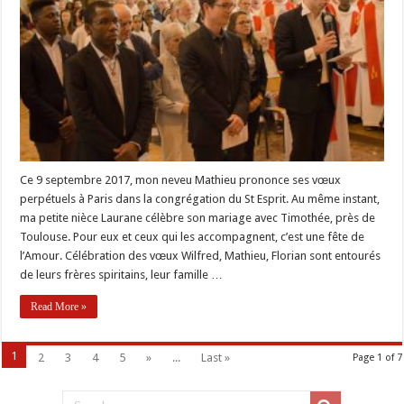
congrégation
Ce 9 septembre 2017, mon neveu Mathieu prononce ses vœux
perpétuels à Paris dans la congrégation du St Esprit. Au même instant,
ma petite nièce Laurane célèbre son mariage avec Timothée, près de
Toulouse. Pour eux et ceux qui les accompagnent, c’est une fête de
l’Amour. Célébration des vœux Wilfred, Mathieu, Florian sont entourés
de leurs frères spiritains, leur famille …
Read More »
1
2
3
4
5
»
...
Last »
Page 1 of 7