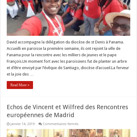
du
93
David accompagne la délégation du diocèse de st Denis à Panama.
Accueilli en paroisse la première semaine, ils ont rejoint la ville de
Panama pour la rencontre avec les milliers de jeunes et le pape
François.Un moment fort avec les paroissiens fut de planter un arbre
et d’être envoyé par l’évêque de Santiago, diocèse d’accueil.La ferveur
et la joie des …
Read More »
Echos de Vincent et Wilfred des Rencontres
européennes de Madrid
sur
janvier 14, 2019
Commentaires fermés
Echos
de
Vincent