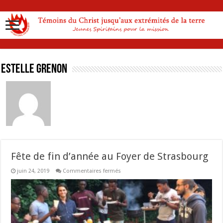
Estelle Grenon
Fête de fin d’année au Foyer de Strasbourg
sur
juin 24, 2019
Commentaires fermés
Fête
de
fin
d’année
au
Foyer
de
Strasbourg