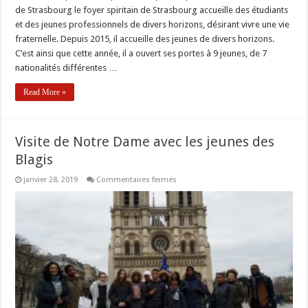
de Strasbourg le foyer spiritain de Strasbourg accueille des étudiants
et des jeunes professionnels de divers horizons, désirant vivre une vie
fraternelle. Depuis 2015, il accueille des jeunes de divers horizons.
C’est ainsi que cette année, il a ouvert ses portes à 9 jeunes, de 7
nationalités différentes …
Read More »
Visite de Notre Dame avec les jeunes des
Blagis
sur
janvier 28, 2019
Commentaires fermés
Visite
de
Notre
Dame
avec
les
jeunes
des
Blagis