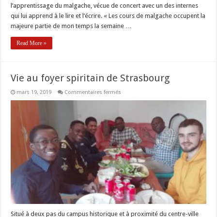
l’apprentissage du malgache, vécue de concert avec un des internes
qui lui apprend à le lire et l’écrire. « Les cours de malgache occupent la
majeure partie de mon temps la semaine …
Read More »
Vie au foyer spiritain de Strasbourg
sur
mars 19, 2019
Commentaires fermés
Vie
au
foyer
spiritain
de
Strasbourg
Situé à deux pas du campus historique et à proximité du centre-ville