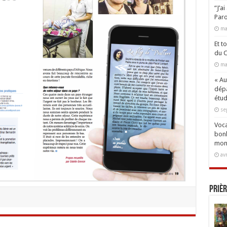
“J’a
Paro
ma
Et t
du C
ma
« Aux
dépa
étud
se
Voca
bonh
mon
av
Prièr