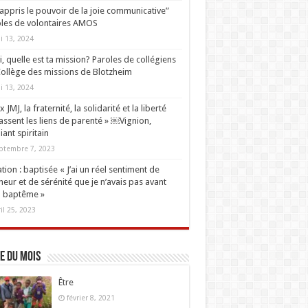
i appris le pouvoir de la joie communicative”
les de volontaires AMOS
i 13, 2024
oi, quelle est ta mission? Paroles de collégiens
ollège des missions de Blotzheim
i 13, 2024
 JMJ, la fraternité, la solidarité et la liberté
ssent les liens de parenté » ￼Vignion,
iant spiritain
ptembre 7, 2023
tion : baptisée « J’ai un réel sentiment de
eur et de sérénité que je n’avais pas avant
 baptême »
ril 25, 2023
e du mois
Être
février 8, 2021