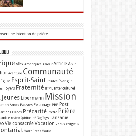
ser une intention de prière
Cloud
rique
Article
Asie
Allex
Amériques
Amour
Communauté
hor
Aventure
Esprit-Saint
Eglise
Evangile
Etudes
Fraternité
Interculturel
us
Foyers
HTML
Mission
Jeunes
Libermann
s
Post
ation Amos
Pauvres
Pèlerinage
PHP
Prière
Précarité
lart des Places
Prêtre
Tanzanie
contre
Tag
Tags
review
Spiritualité
Vocation
eo
Vie consacrée
Voeux religieux
lontariat
WordPress
World