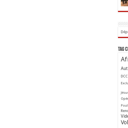
Dépo
Tag 
Af
Aut
DCC
Excl
Jésu
Opér
Poul
Ren
Vid
Vo