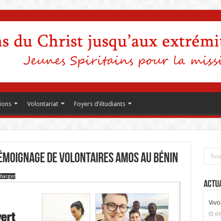
ions
Volontariat
Foyers d’étudiants
Témoignage de volontaires AMOS au Bénin
charger
Actua
Vivo
dé