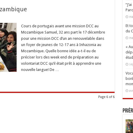
“J’a
ozambique
Paro
ma
sur
Samuel,
du
Et t
Cours de portugais avant une mission DCC au
Portugal
du C
Mozambique Samuel, 32 ans part le 17 décembre
au
Mozambique
ma
pour une mission DCC d’un an renouvelable dans
un foyer de jeunes de 12-17 ans à Inhazonia au
« Aux
Mozambique. Quelle bonne idée a-t-il eu de
dépa
préciser lors des week end de préparation au
étud
volontariat DCC qu’il était prêt à apprendre une
se
nouvelle langue! De …
Voca
bonh
mon
av
Page 6 of 6
Prièr