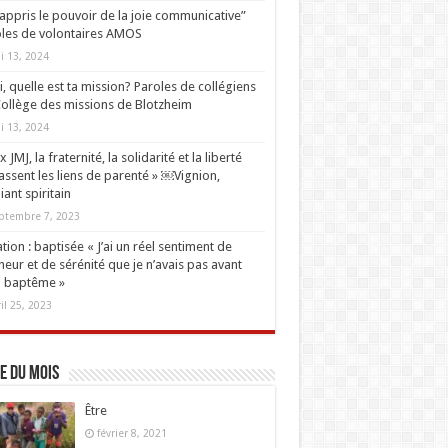
i appris le pouvoir de la joie communicative”
les de volontaires AMOS
i 13, 2024
oi, quelle est ta mission? Paroles de collégiens
ollège des missions de Blotzheim
i 13, 2024
 JMJ, la fraternité, la solidarité et la liberté
ssent les liens de parenté » ￼Vignion,
iant spiritain
ptembre 7, 2023
tion : baptisée « J’ai un réel sentiment de
eur et de sérénité que je n’avais pas avant
 baptême »
ril 25, 2023
e du mois
Être
février 8, 2021