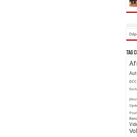
Dépo
Tag 
Af
Aut
DCC
Excl
Jésu
Opér
Poul
Ren
Vid
Vo