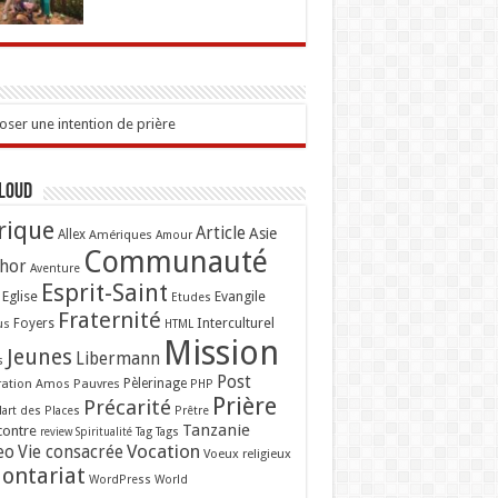
ser une intention de prière
Cloud
rique
Article
Asie
Allex
Amériques
Amour
Communauté
hor
Aventure
Esprit-Saint
Eglise
Evangile
Etudes
Fraternité
Interculturel
us
Foyers
HTML
Mission
Jeunes
Libermann
s
Post
ation Amos
Pauvres
Pèlerinage
PHP
Prière
Précarité
lart des Places
Prêtre
Tanzanie
contre
Tag
Tags
review
Spiritualité
Vocation
eo
Vie consacrée
Voeux religieux
lontariat
WordPress
World