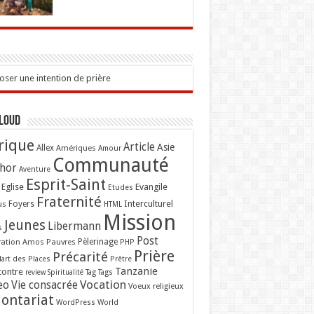
ser une intention de prière
Cloud
rique
Article
Asie
Allex
Amériques
Amour
Communauté
hor
Aventure
Esprit-Saint
Eglise
Evangile
Etudes
Fraternité
Interculturel
us
Foyers
HTML
Mission
Jeunes
Libermann
s
Post
ation Amos
Pauvres
Pèlerinage
PHP
Prière
Précarité
lart des Places
Prêtre
Tanzanie
contre
Tag
Tags
review
Spiritualité
Vocation
eo
Vie consacrée
Voeux religieux
lontariat
WordPress
World