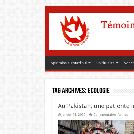
Spiritains aujourd’hui
Spiritualité
Vocat
Tag Archives:
Ecologie
Au Pakistan, une patiente i
sur
janvier 13, 2020
Commentaires fermés
Au
Pak
une
pat
int