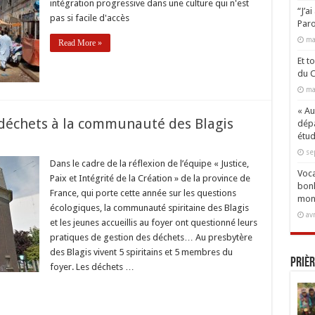
intégration progressive dans une culture qui n'est
“J’a
pas si facile d'accès
Paro
re
ité
ma
Read More »
Et t
du C
ma
« Aux
 déchets à la communauté des Blagis
dépa
étud
se
e
Dans le cadre de la réflexion de l’équipe « Justice,
Voca
Paix et Intégrité de la Création » de la province de
bonh
France, qui porte cette année sur les questions
mon
s
écologiques, la communauté spiritaine des Blagis
av
et les jeunes accueillis au foyer ont questionné leurs
nauté
pratiques de gestion des déchets… Au presbytère
des Blagis vivent 5 spiritains et 5 membres du
Prièr
foyer. Les déchets …