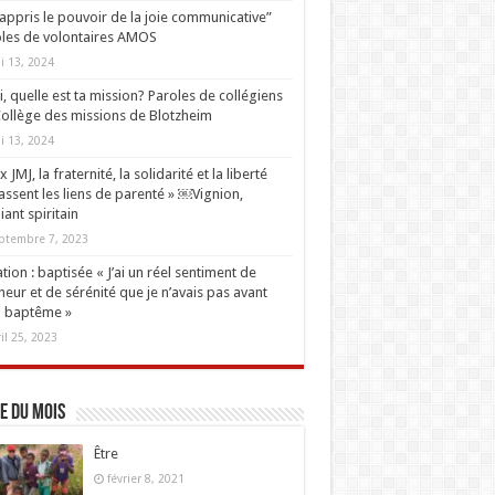
i appris le pouvoir de la joie communicative”
les de volontaires AMOS
i 13, 2024
oi, quelle est ta mission? Paroles de collégiens
ollège des missions de Blotzheim
i 13, 2024
 JMJ, la fraternité, la solidarité et la liberté
ssent les liens de parenté » ￼Vignion,
iant spiritain
ptembre 7, 2023
tion : baptisée « J’ai un réel sentiment de
eur et de sérénité que je n’avais pas avant
 baptême »
ril 25, 2023
e du mois
Être
février 8, 2021