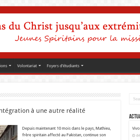
ions
Volontariat
Foyers d’étudiants
ntégration à une autre réalité
Actua
istan,
Depuis maintenant 10 mois dans le pays, Mathieu,
Vivo
frère spiritain affecté au Pakistan, continue son
dé
iente
égration