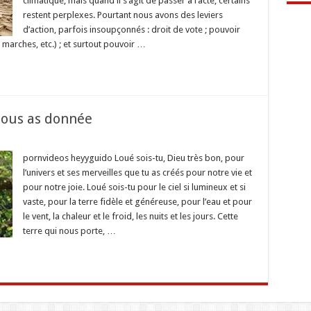
climatique, mais quand il s’agit de passer à l’acte, certains
concernés
?
restent perplexes. Pourtant nous avons des leviers
d’action, parfois insoupçonnés : droit de vote ; pouvoir
 marches, etc.) ; et surtout pouvoir …
nous as donnée
sur
Aimons
cette
pornvideos heyyguido Loué sois-tu, Dieu très bon, pour
terre
l’univers et ses merveilles que tu as créés pour notre vie et
que
tu
pour notre joie. Loué sois-tu pour le ciel si lumineux et si
nous
vaste, pour la terre fidèle et généreuse, pour l’eau et pour
as
donnée
le vent, la chaleur et le froid, les nuits et les jours. Cette
terre qui nous porte, …