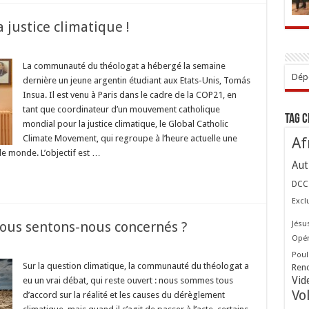
a justice climatique !
ur
es
eunes
La communauté du théologat a hébergé la semaine
piritains
Dépo
dernière un jeune argentin étudiant aux Etats-Unis, Tomás
our
a
Insua. Il est venu à Paris dans le cadre de la COP21, en
ustice
tant que coordinateur d’un mouvement catholique
limatique
Tag 
mondial pour la justice climatique, le Global Catholic
Climate Movement, qui regroupe à l’heure actuelle une
Af
le monde. L’objectif est …
Aut
DCC
Excl
ous sentons-nous concernés ?
Jésu
Opér
sur
Poul
Dérèglement
climatique
Sur la question climatique, la communauté du théologat a
Ren
:
Vid
eu un vrai débat, qui reste ouvert : nous sommes tous
nous
sentons-
Vo
d’accord sur la réalité et les causes du dérèglement
nous