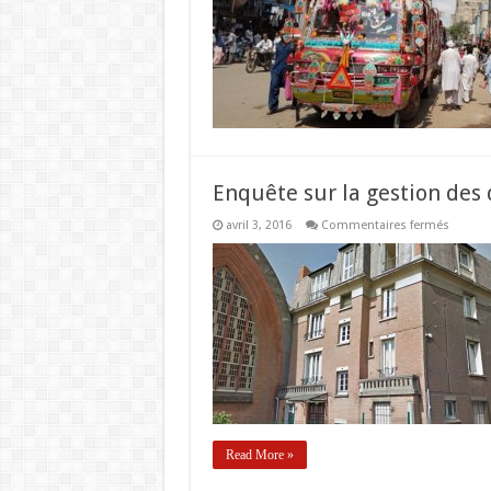
à
une
aut
réal
Enquête sur la gestion des
sur
avril 3, 2016
Commentaires fermés
Enquêt
sur
la
gestion
des
déchet
à
la
commu
des
Blagis
Read More »