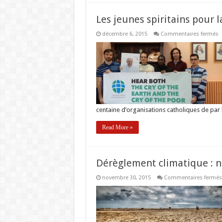
Les jeunes spiritains pour l
s
décembre 6, 2015
Commentaires fermés
L
j
s
p
l
j
c
!
centaine d’organisations catholiques de par 
Read More »
Dérèglement climatique : n
novembre 30, 2015
Commentaires fermés