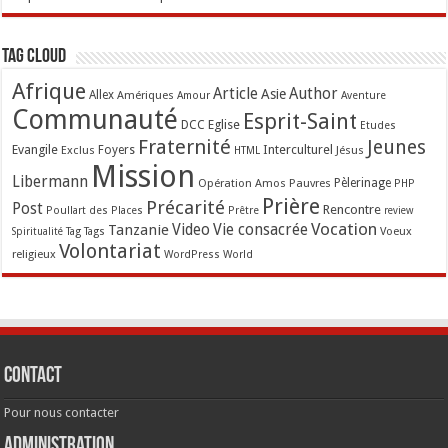
Tag Cloud
Afrique
Article
Author
Asie
Allex
Amériques
Amour
Aventure
Communauté
Esprit-Saint
Eglise
DCC
Etudes
Fraternité
Jeunes
Evangile
Interculturel
Exclus
Foyers
Jésus
HTML
Mission
Libermann
Opération Amos
Pauvres
Pèlerinage
PHP
Prière
Précarité
Post
Rencontre
Poullart des Places
Prêtre
review
Vocation
Tanzanie
Video
Vie consacrée
Voeux
Tag
Tags
Spiritualité
Volontariat
religieux
WordPress
World
Contact
Pour nous contacter
Administration