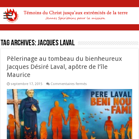
Tag Archives:
Jacques Laval
Pèlerinage au tombeau du bienheureux
Jacques Désiré Laval, apôtre de l’île
Maurice
sur
septembre 17, 2015
Commentaires fermés
Pèlerinage
au
tombeau
du
bienheureux
Jacques
Désiré
Laval,
apôtre
de
l’île
Maurice