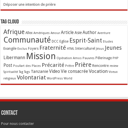
Déposer une intention de prière
Tag Cloud
Afrique
Article
Author
Asie
Allex
Amériques
Amour
Aventure
Communauté
Esprit-Saint
Eglise
DCC
Etudes
Fraternité
Jeunes
Evangile
Interculturel
Exclus
Foyers
Jésus
HTML
Mission
Libermann
Opération Amos
Pauvres
Pèlerinage
PHP
Prière
Précarité
Post
Rencontre
Poullart des Places
Prêtre
review
Vocation
Tanzanie
Video
Vie consacrée
Voeux
Tag
Tags
Spiritualité
Volontariat
religieux
WordPress
World
Contact
Pour nous contacter