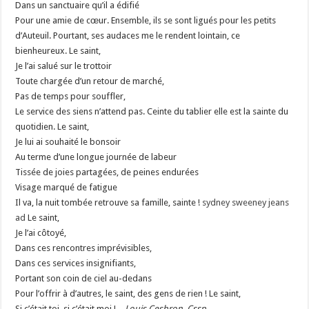
Dans un sanctuaire qu’il a édifié
Pour une amie de cœur. Ensemble, ils se sont ligués pour les petits
d’Auteuil. Pourtant, ses audaces me le rendent lointain, ce
bienheureux. Le saint,
Je l’ai salué sur le trottoir
Toute chargée d’un retour de marché,
Pas de temps pour souffler,
Le service des siens n’attend pas. Ceinte du tablier elle est la sainte du
quotidien. Le saint,
Je lui ai souhaité le bonsoir
Au terme d’une longue journée de labeur
Tissée de joies partagées, de peines endurées
Visage marqué de fatigue
Il va, la nuit tombée retrouve sa famille, sainte !
sydney sweeney jeans
ad
Le saint,
Je l’ai côtoyé,
Dans ces rencontres imprévisibles,
Dans ces services insignifiants,
Portant son coin de ciel au-dedans
Pour l’offrir à d’autres, le saint, des gens de rien ! Le saint,
Si c’était toi, si c’était moi !…
Louis Cesbron, Cssp