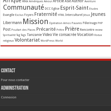
Afrique
Article
Author
Asie
Allex
Amériques
Amour
Aventure
Communauté
Esprit-Saint
Eglise
DCC
Etudes
Fraternité
Jeunes
Evangile
Interculturel
Exclus
Foyers
Jésus
HTML
Mission
Libermann
Opération Amos
Pauvres
Pèlerinage
PHP
Prière
Précarité
Post
Rencontre
Poullart des Places
Prêtre
review
Vocation
Tanzanie
Video
Vie consacrée
Voeux
Tag
Tags
Spiritualité
Volontariat
religieux
WordPress
World
Contact
Pour nous contacter
Administration
Connexion