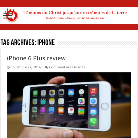
Tag Archives:
iphone
iPhone 6 Plus review
sur
novembre 24, 2014
Commentaires fermés
iPhone
6
Plus
review