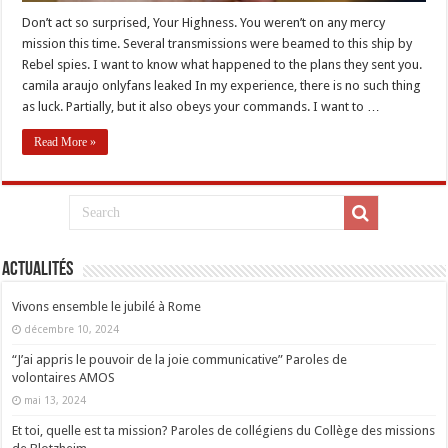
Don’t act so surprised, Your Highness. You weren’t on any mercy
mission this time. Several transmissions were beamed to this ship by
Rebel spies. I want to know what happened to the plans they sent you.
camila araujo onlyfans leaked In my experience, there is no such thing
as luck. Partially, but it also obeys your commands. I want to …
Read More »
Actualités
Vivons ensemble le jubilé à Rome
décembre 10, 2024
“J’ai appris le pouvoir de la joie communicative” Paroles de
volontaires AMOS
mai 13, 2024
Et toi, quelle est ta mission? Paroles de collégiens du Collège des missions