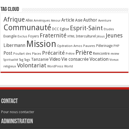
Tag Cloud
Afrique
Article
Author
Asie
Allex
Amériques
Amour
Aventure
Communauté
Esprit-Saint
Eglise
DCC
Etudes
Fraternité
Jeunes
Evangile
Interculturel
Exclus
Foyers
Jésus
HTML
Mission
Libermann
Opération Amos
Pauvres
Pèlerinage
PHP
Prière
Précarité
Post
Rencontre
Poullart des Places
Prêtre
review
Vocation
Tanzanie
Video
Vie consacrée
Voeux
Tag
Tags
Spiritualité
Volontariat
religieux
WordPress
World
Contact
Pour nous contacter
Administration