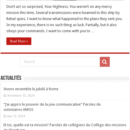
Don’t act so surprised, Your Highness. You weren’t on any mercy
mission this time. Several transmissions were beamed to this ship by
Rebel spies. I want to know what happened to the plans they sent you.
In my experience, there is no such thing as luck. Partially, but it also
obeys your commands. I want to come with you to …
Read More »
Actualités
Vivons ensemble le jubilé à Rome
décembre 10, 2024
“J’ai appris le pouvoir de la joie communicative” Paroles de
volontaires AMOS
mai 13, 2024
Et toi, quelle est ta mission? Paroles de collégiens du Collège des missions