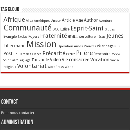
Tag Cloud
Afrique
Article
Author
Asie
Allex
Amériques
Amour
Aventure
Communauté
Esprit-Saint
Eglise
DCC
Etudes
Fraternité
Jeunes
Evangile
Interculturel
Exclus
Foyers
Jésus
HTML
Mission
Libermann
Opération Amos
Pauvres
Pèlerinage
PHP
Prière
Précarité
Post
Rencontre
Poullart des Places
Prêtre
review
Vocation
Tanzanie
Video
Vie consacrée
Voeux
Tag
Tags
Spiritualité
Volontariat
religieux
WordPress
World
Contact
Pour nous contacter
Administration