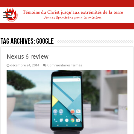
Tag Archives:
google
Nexus 6 review
sur
décembre 24, 2014
Commentaires fermés
Nexus
6
review