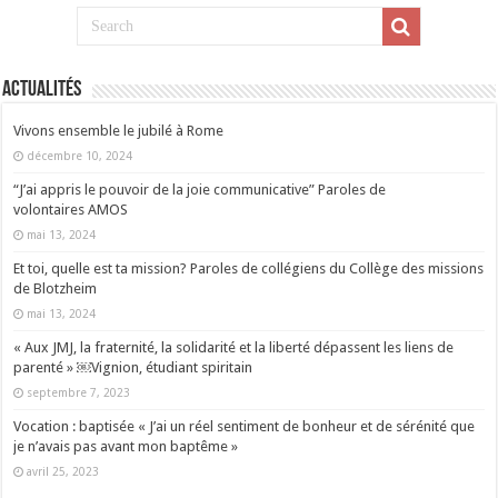
Actualités
Vivons ensemble le jubilé à Rome
décembre 10, 2024
“J’ai appris le pouvoir de la joie communicative” Paroles de
volontaires AMOS
mai 13, 2024
Et toi, quelle est ta mission? Paroles de collégiens du Collège des missions
de Blotzheim
mai 13, 2024
« Aux JMJ, la fraternité, la solidarité et la liberté dépassent les liens de
parenté » ￼Vignion, étudiant spiritain
septembre 7, 2023
Vocation : baptisée « J’ai un réel sentiment de bonheur et de sérénité que
je n’avais pas avant mon baptême »
avril 25, 2023