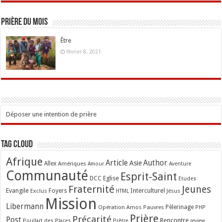
Prière du mois
Être
février 8, 2021
Déposer une intention de prière
Tag Cloud
Afrique
Article
Author
Asie
Allex
Amériques
Amour
Aventure
Communauté
Esprit-Saint
Eglise
DCC
Etudes
Fraternité
Jeunes
Evangile
Interculturel
Exclus
Foyers
Jésus
HTML
Mission
Libermann
Opération Amos
Pauvres
Pèlerinage
PHP
Prière
Précarité
Post
Rencontre
Poullart des Places
Prêtre
review