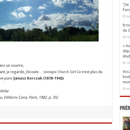
“J’a
Paro
ma
Et t
du C
ma
« Aux
dépa
étud
se
ans un sourire,
Voca
avant, je regarde, j’écoute…
sextape Church Girl
Ce n’est plus du
bonh
ie pure !
Janusz Korczak (1878-1942)
mon
av
linka
, Editions Cana, Paris, 1982, p. 35)
Prièr