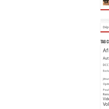
Dépo
Tag 
Af
Aut
DCC
Excl
Jésu
Opér
Poul
Ren
Vid
Vo