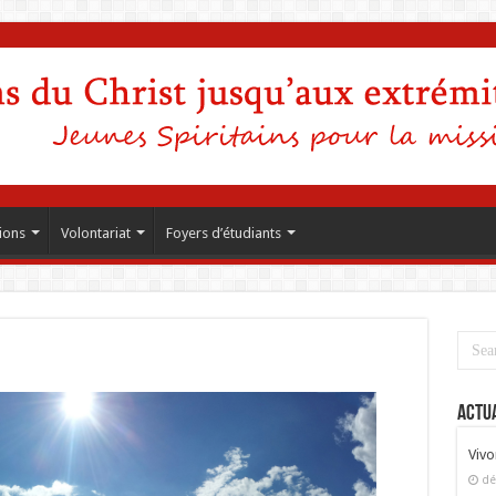
ions
Volontariat
Foyers d’étudiants
Actua
Vivo
dé