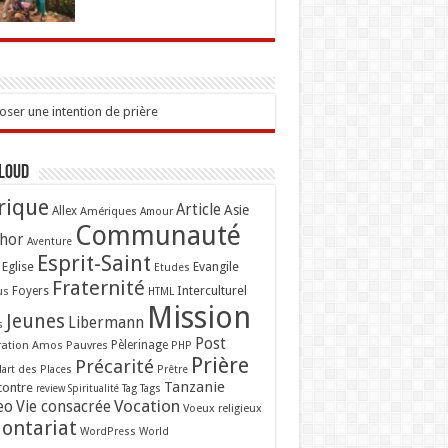
ser une intention de prière
Cloud
rique
Article
Asie
Allex
Amériques
Amour
Communauté
hor
Aventure
Esprit-Saint
Eglise
Evangile
Etudes
Fraternité
Interculturel
us
Foyers
HTML
Mission
Jeunes
Libermann
s
Post
ation Amos
Pauvres
Pèlerinage
PHP
Prière
Précarité
lart des Places
Prêtre
Tanzanie
contre
Tag
Tags
review
Spiritualité
Vocation
eo
Vie consacrée
Voeux religieux
lontariat
WordPress
World