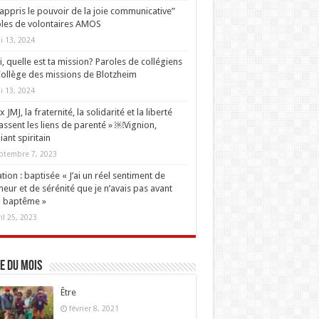
i appris le pouvoir de la joie communicative”
les de volontaires AMOS
i 13, 2024
oi, quelle est ta mission? Paroles de collégiens
ollège des missions de Blotzheim
i 13, 2024
 JMJ, la fraternité, la solidarité et la liberté
ssent les liens de parenté » ￼Vignion,
iant spiritain
ptembre 7, 2023
tion : baptisée « J’ai un réel sentiment de
eur et de sérénité que je n’avais pas avant
 baptême »
ril 25, 2023
e du mois
Être
février 8, 2021