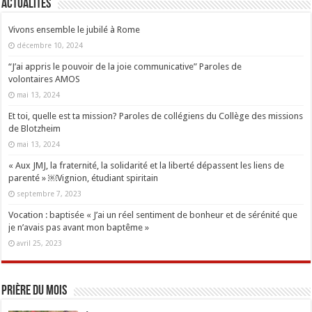
Actualités
Vivons ensemble le jubilé à Rome
décembre 10, 2024
“J’ai appris le pouvoir de la joie communicative” Paroles de
volontaires AMOS
mai 13, 2024
Et toi, quelle est ta mission? Paroles de collégiens du Collège des missions
de Blotzheim
mai 13, 2024
« Aux JMJ, la fraternité, la solidarité et la liberté dépassent les liens de
parenté » ￼Vignion, étudiant spiritain
septembre 7, 2023
Vocation : baptisée « J’ai un réel sentiment de bonheur et de sérénité que
je n’avais pas avant mon baptême »
avril 25, 2023
Prière du mois