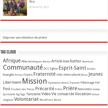
Être
février 8, 2021
Déposer une intention de prière
Tag Cloud
Afrique
Article
Author
Asie
Allex
Amériques
Amour
Aventure
Communauté
Esprit-Saint
Eglise
DCC
Etudes
Fraternité
Jeunes
Evangile
Interculturel
Exclus
Foyers
Jésus
HTML
Mission
Libermann
Opération Amos
Pauvres
Pèlerinage
PHP
Prière
Précarité
Post
Rencontre
Poullart des Places
Prêtre
review
Vocation
Tanzanie
Video
Vie consacrée
Voeux
Tag
Tags
Spiritualité
Volontariat
religieux
WordPress
World