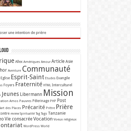
ser une intention de prière
Cloud
rique
Article
Asie
Allex
Amériques
Amour
Communauté
hor
Aventure
Esprit-Saint
Eglise
Evangile
Etudes
Fraternité
Interculturel
us
Foyers
HTML
Mission
Jeunes
Libermann
s
Post
ation Amos
Pauvres
Pèlerinage
PHP
Prière
Précarité
lart des Places
Prêtre
Tanzanie
contre
Tag
Tags
review
Spiritualité
Vocation
eo
Vie consacrée
Voeux religieux
lontariat
WordPress
World