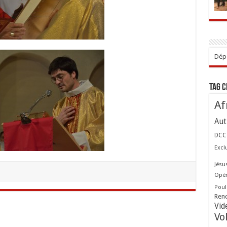
Dépo
Tag 
Af
Aut
DCC
Excl
Jésu
Opér
Poul
Ren
Vid
Vo