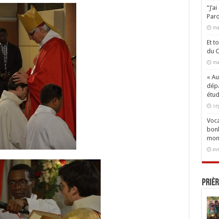
“J’a
Paro
ma
Et t
du C
ma
« Aux
dépa
étud
se
Voca
bonh
mon
av
Prièr