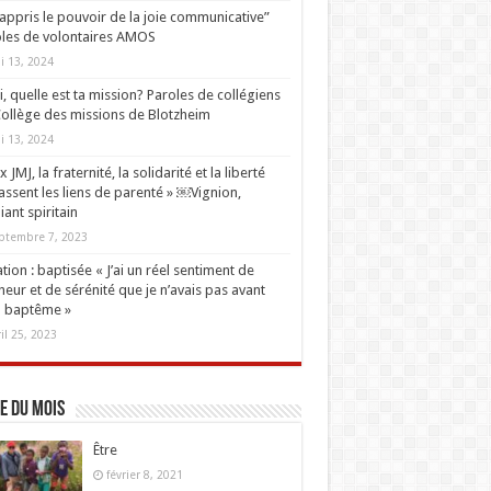
i appris le pouvoir de la joie communicative”
les de volontaires AMOS
i 13, 2024
oi, quelle est ta mission? Paroles de collégiens
ollège des missions de Blotzheim
i 13, 2024
 JMJ, la fraternité, la solidarité et la liberté
ssent les liens de parenté » ￼Vignion,
iant spiritain
ptembre 7, 2023
tion : baptisée « J’ai un réel sentiment de
eur et de sérénité que je n’avais pas avant
 baptême »
ril 25, 2023
e du mois
Être
février 8, 2021