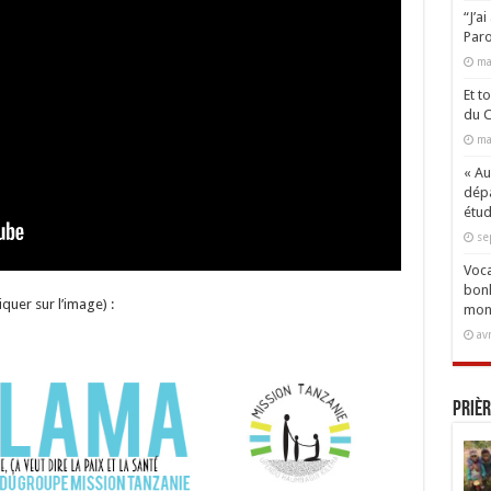
“J’a
Paro
ma
Et t
du C
ma
« Aux
dépa
étud
se
Voca
bonh
iquer sur l’image) :
mon
av
Prièr