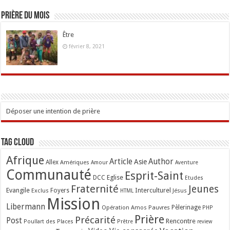
Prière du mois
Être
février 8, 2021
Déposer une intention de prière
Tag Cloud
Afrique
Article
Author
Asie
Allex
Amériques
Amour
Aventure
Communauté
Esprit-Saint
Eglise
DCC
Etudes
Fraternité
Jeunes
Evangile
Interculturel
Exclus
Foyers
Jésus
HTML
Mission
Libermann
Opération Amos
Pauvres
Pèlerinage
PHP
Prière
Précarité
Post
Rencontre
Poullart des Places
Prêtre
review