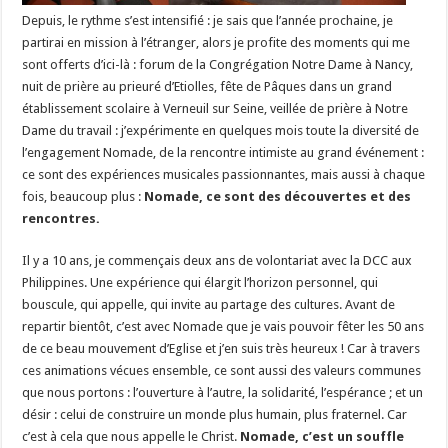
Depuis, le rythme s’est intensifié : je sais que l’année prochaine, je
partirai en mission à l’étranger, alors je profite des moments qui me
sont offerts d’ici-là : forum de la Congrégation Notre Dame à Nancy,
nuit de prière au prieuré d’Etiolles, fête de Pâques dans un grand
établissement scolaire à Verneuil sur Seine, veillée de prière à Notre
Dame du travail : j’expérimente en quelques mois toute la diversité de
l’engagement Nomade, de la rencontre intimiste au grand événement :
ce sont des expériences musicales passionnantes, mais aussi à chaque
fois, beaucoup plus :
Nomade, ce sont des découvertes et des
rencontres.
Il y a 10 ans, je commençais deux ans de volontariat avec la DCC aux
Philippines. Une expérience qui élargit l’horizon personnel, qui
bouscule, qui appelle, qui invite au partage des cultures. Avant de
repartir bientôt, c’est avec Nomade que je vais pouvoir fêter les 50 ans
de ce beau mouvement d’Eglise et j’en suis très heureux ! Car à travers
ces animations vécues ensemble, ce sont aussi des valeurs communes
que nous portons : l’ouverture à l’autre, la solidarité, l’espérance ; et un
désir : celui de construire un monde plus humain, plus fraternel. Car
c’est à cela que nous appelle le Christ.
Nomade, c’est un souffle