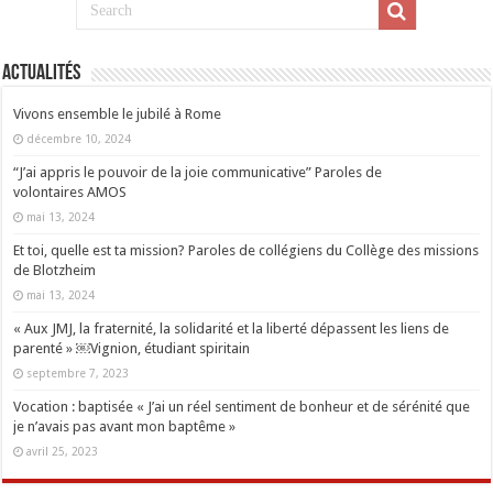
Actualités
Vivons ensemble le jubilé à Rome
décembre 10, 2024
“J’ai appris le pouvoir de la joie communicative” Paroles de
volontaires AMOS
mai 13, 2024
Et toi, quelle est ta mission? Paroles de collégiens du Collège des missions
de Blotzheim
mai 13, 2024
« Aux JMJ, la fraternité, la solidarité et la liberté dépassent les liens de
parenté » ￼Vignion, étudiant spiritain
septembre 7, 2023
Vocation : baptisée « J’ai un réel sentiment de bonheur et de sérénité que
je n’avais pas avant mon baptême »
avril 25, 2023