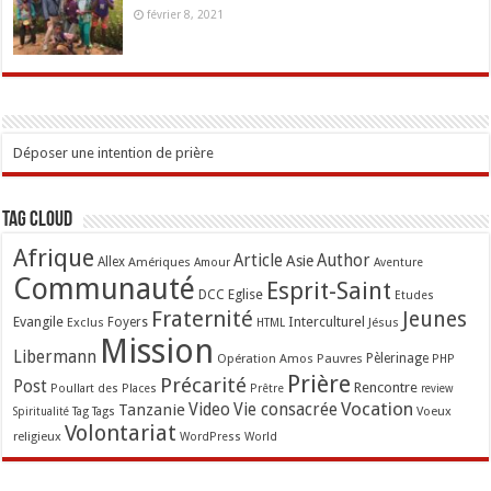
février 8, 2021
Déposer une intention de prière
Tag Cloud
Afrique
Article
Author
Asie
Allex
Amériques
Amour
Aventure
Communauté
Esprit-Saint
Eglise
DCC
Etudes
Fraternité
Jeunes
Evangile
Interculturel
Exclus
Foyers
Jésus
HTML
Mission
Libermann
Opération Amos
Pauvres
Pèlerinage
PHP
Prière
Précarité
Post
Rencontre
Poullart des Places
Prêtre
review
Vocation
Tanzanie
Video
Vie consacrée
Voeux
Tag
Tags
Spiritualité
Volontariat
religieux
WordPress
World