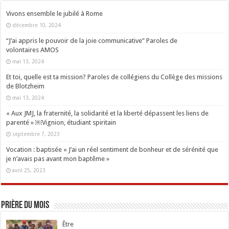
Vivons ensemble le jubilé à Rome
décembre 10, 2024
“J’ai appris le pouvoir de la joie communicative” Paroles de
volontaires AMOS
mai 13, 2024
Et toi, quelle est ta mission? Paroles de collégiens du Collège des missions
de Blotzheim
mai 13, 2024
« Aux JMJ, la fraternité, la solidarité et la liberté dépassent les liens de
parenté » ￼Vignion, étudiant spiritain
septembre 7, 2023
Vocation : baptisée « J’ai un réel sentiment de bonheur et de sérénité que
je n’avais pas avant mon baptême »
avril 25, 2023
Prière du mois
Être