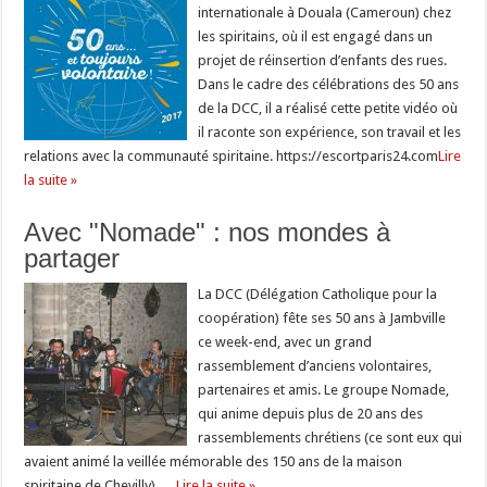
internationale à Douala (Cameroun) chez
les spiritains, où il est engagé dans un
projet de réinsertion d’enfants des rues.
Dans le cadre des célébrations des 50 ans
de la DCC, il a réalisé cette petite vidéo où
il raconte son expérience, son travail et les
relations avec la communauté spiritaine. https://escortparis24.com
Lire
la suite »
Avec "Nomade" : nos mondes à
partager
La DCC (Délégation Catholique pour la
coopération) fête ses 50 ans à Jambville
ce week-end, avec un grand
rassemblement d’anciens volontaires,
partenaires et amis. Le groupe Nomade,
qui anime depuis plus de 20 ans des
rassemblements chrétiens (ce sont eux qui
avaient animé la veillée mémorable des 150 ans de la maison
spiritaine de Chevilly), …
Lire la suite »