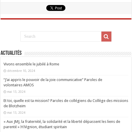
Actualités
Vivons ensemble le jubilé à Rome
décembre 10, 2024
“J’ai appris le pouvoir de la joie communicative” Paroles de
volontaires AMOS
mai 13, 2024
Et toi, quelle est ta mission? Paroles de collégiens du Collège des missions
de Blotzheim
mai 13, 2024
« Aux JMJ, la fraternité, la solidarité et la liberté dépassent les liens de
parenté » ￼Vignion, étudiant spiritain