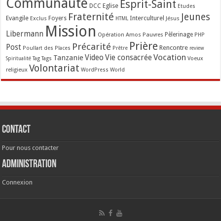
Communauté
Esprit-Saint
Eglise
DCC
Etudes
Fraternité
Jeunes
Evangile
Interculturel
Exclus
Foyers
Jésus
HTML
Mission
Libermann
Opération Amos
Pauvres
Pèlerinage
PHP
Prière
Précarité
Post
Rencontre
Poullart des Places
Prêtre
review
Vocation
Tanzanie
Video
Vie consacrée
Voeux
Tag
Tags
Spiritualité
Volontariat
religieux
WordPress
World
Contact
Pour nous contacter
Administration
Connexion