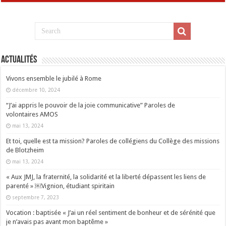
Actualités
Vivons ensemble le jubilé à Rome
décembre 10, 2024
“J’ai appris le pouvoir de la joie communicative” Paroles de
volontaires AMOS
mai 13, 2024
Et toi, quelle est ta mission? Paroles de collégiens du Collège des missions
de Blotzheim
mai 13, 2024
« Aux JMJ, la fraternité, la solidarité et la liberté dépassent les liens de
parenté » ￼Vignion, étudiant spiritain
septembre 7, 2023
Vocation : baptisée « J’ai un réel sentiment de bonheur et de sérénité que
je n’avais pas avant mon baptême »