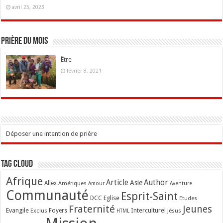
avril 25, 2023
Prière du mois
Être
février 8, 2021
Déposer une intention de prière
Tag Cloud
Afrique
Article
Author
Asie
Allex
Amériques
Amour
Aventure
Communauté
Esprit-Saint
Eglise
DCC
Etudes
Fraternité
Jeunes
Evangile
Interculturel
Exclus
Foyers
Jésus
HTML