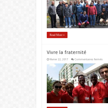
entre
spirit
étudia
d’Eur
Read More »
Vivre la fraternité
sur
février 22, 2017
Commentaires fermés
Vivr
la
frate