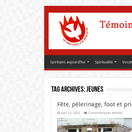
Spiritains aujourd’hui
Spiritualité
Vocat
Tag Archives:
Jeunes
Fête, pèlerinage, foot et pr
sur
avril 13, 2023
Commentaires fermés
Fête,
pèleri
foot
et
prière