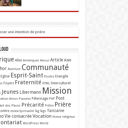
ser une intention de prière
Cloud
rique
Article
Asie
Allex
Amériques
Amour
Communauté
hor
Aventure
Esprit-Saint
Eglise
Evangile
Etudes
Fraternité
Interculturel
us
Foyers
HTML
Mission
Jeunes
Libermann
s
Post
ation Amos
Pauvres
Pèlerinage
PHP
Prière
Précarité
lart des Places
Prêtre
Tanzanie
contre
Tag
Tags
review
Spiritualité
Vocation
eo
Vie consacrée
Voeux religieux
lontariat
WordPress
World