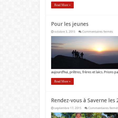
Read More »
Pour les jeunes
sur
octobre 3, 2015
Commentaires fermés
Pou
les
jeu
aujourd’hui, prêtres, frères et laïcs. Prions 
Read More »
Rendez-vous à Saverne les 2
septembre 17, 2015
Commentaires fermé