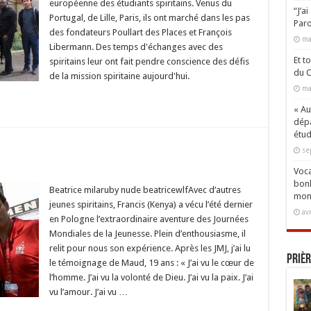
européenne des étudiants spiritains. Venus du
“J’a
Portugal, de Lille, Paris, ils ont marché dans les pas
ains
Paro
nts
des fondateurs Poullart des Places et François
ope
ma
Libermann. Des temps d'échanges avec des
Et t
spiritains leur ont fait pendre conscience des défis
du C
de la mission spiritaine aujourd'hui.
ma
« Aux
dépa
étud
se
Voca
e
bonh
Beatrice milaruby nude beatricewlfAvec d’autres
mon
rnité
jeunes spiritains, Francis (Kenya) a vécu l’été dernier
av
en Pologne l’extraordinaire aventure des Journées
Mondiales de la Jeunesse. Plein d’enthousiasme, il
relit pour nous son expérience. Après les JMJ, j’ai lu
Prièr
le témoignage de Maud, 19 ans : « J’ai vu le cœur de
l’homme. J’ai vu la volonté de Dieu. J’ai vu la paix. J’ai
vu l’amour. J’ai vu …