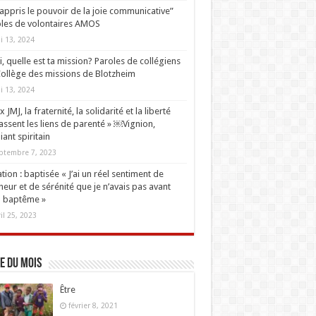
i appris le pouvoir de la joie communicative”
les de volontaires AMOS
i 13, 2024
oi, quelle est ta mission? Paroles de collégiens
ollège des missions de Blotzheim
i 13, 2024
 JMJ, la fraternité, la solidarité et la liberté
ssent les liens de parenté » ￼Vignion,
iant spiritain
ptembre 7, 2023
tion : baptisée « J’ai un réel sentiment de
eur et de sérénité que je n’avais pas avant
 baptême »
ril 25, 2023
e du mois
Être
février 8, 2021