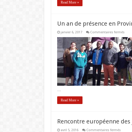
Read More »
Un an de présence en Provi
sur
janvier 6, 2017
Commentaires fermés
Un
an
de
prés
en
Prov
de
Fran
:
déco
…
Read More »
Rencontre européenne des j
sur
avril 5, 2016
Commentaires fermés