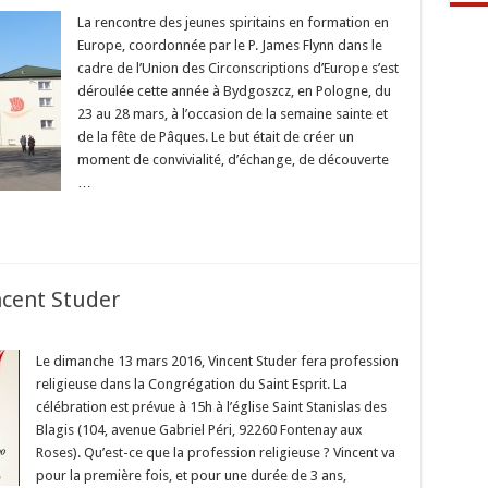
tre
enne
La rencontre des jeunes spiritains en formation en
Europe, coordonnée par le P. James Flynn dans le
ns
cadre de l’Union des Circonscriptions d’Europe s’est
déroulée cette année à Bydgoszcz, en Pologne, du
ion
23 au 28 mars, à l’occasion de la semaine sainte et
de la fête de Pâques. Le but était de créer un
moment de convivialité, d’échange, de découverte
…
ncent Studer
ssion
ieuse
Le dimanche 13 mars 2016, Vincent Studer fera profession
religieuse dans la Congrégation du Saint Esprit. La
nt
er
célébration est prévue à 15h à l’église Saint Stanislas des
Blagis (104, avenue Gabriel Péri, 92260 Fontenay aux
Roses). Qu’est-ce que la profession religieuse ? Vincent va
pour la première fois, et pour une durée de 3 ans,