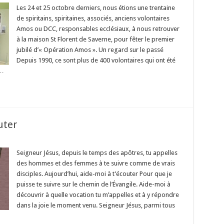
5
ns
Les 24 et 25 octobre derniers, nous étions une trentaine
’Opération
de spiritains, spiritaines, associés, anciens volontaires
Amos
Amos ou DCC, responsables ecclésiaux, à nous retrouver
rganiser
à la maison St Florent de Saverne, pour fêter le premier
’avenir
jubilé d’« Opération Amos ». Un regard sur le passé
Depuis 1990, ce sont plus de 400 volontaires qui ont été
 …
uter
ur
arle
eigneur,
Seigneur Jésus, depuis le temps des apôtres, tu appelles
e
des hommes et des femmes à te suivre comme de vrais
eux
couter
disciples. Aujourd’hui, aide-moi à t’écouter Pour que je
puisse te suivre sur le chemin de l’Évangile. Aide-moi à
découvrir à quelle vocation tu m’appelles et à y répondre
dans la joie le moment venu. Seigneur Jésus, parmi tous