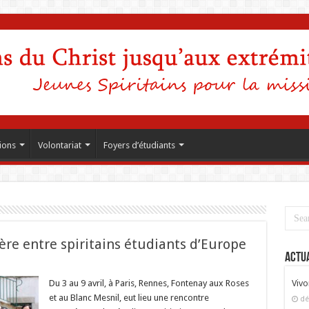
ions
Volontariat
Foyers d’étudiants
ière entre spiritains étudiants d’Europe
Actua
nage,
Du 3 au 9 avril, à Paris, Rennes, Fontenay aux Roses
Vivo
et au Blanc Mesnil, eut lieu une rencontre
dé