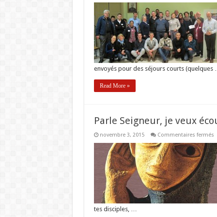
2
a
d
:
o
l
envoyés pour des séjours courts (quelques
Read More »
Parle Seigneur, je veux éco
s
novembre 3, 2015
Commentaires fermés
P
S
j
v
é
tes disciples, …