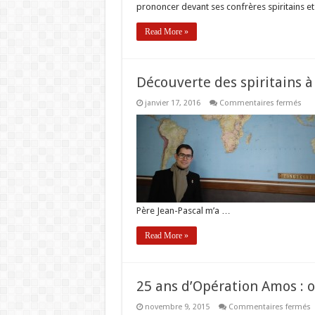
prononcer devant ses confrères spiritains e
Read More »
Découverte des spiritains à
sur
janvier 17, 2016
Commentaires fermés
Déc
des
spir
à
Pari
Père Jean-Pascal m’a …
Read More »
25 ans d’Opération Amos : o
s
novembre 9, 2015
Commentaires fermés