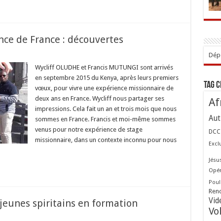
nce de France : découvertes
Dépo
Wycliff OLUDHE et Francis MUTUNGI sont arrivés
en septembre 2015 du Kenya, après leurs premiers
ence
Tag 
vœux, pour vivre une expérience missionnaire de
ince
deux ans en France. Wycliff nous partager ses
Af
ce
impressions. Cela fait un an et trois mois que nous
Aut
uvertes
sommes en France. Francis et moi-même sommes
venus pour notre expérience de stage
DCC
missionnaire, dans un contexte inconnu pour nous
Excl
Jésu
Opér
Poul
Ren
Vid
eunes spiritains en formation
Vo