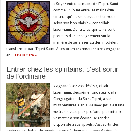
« Soyez entre les mains de l’Esprit Saint
comme un jouet entre les mains d’un
enfant ; qu’il fasse de vous et en vous
selon son bon plaisir », conseillait
Libermann. De fait, les spiritains sont
porteurs d’un enseignement sur la
manière de se laisser guider, modeler,
transformer par l’Esprit Saint. À ses premiers missionnaires engagés
en …
Lire la suite »
Entrer chez les spiritains, c'est sortir
de l'ordinaire
« Agrandissez vos désirs », disait
Libermann, deuxième fondateur de la
Congrégation du Saint Esprit, à ses
missionnaires. Car la vie avec Jésus est une
vie à un niveau plus profond, plus intense.
Se mettre à son écoute, se rendre
disponible à ses appels, c’est sortir des
ornières de l’habitude, ouvrir la porte à l’inattendu. Envoyés depuis …