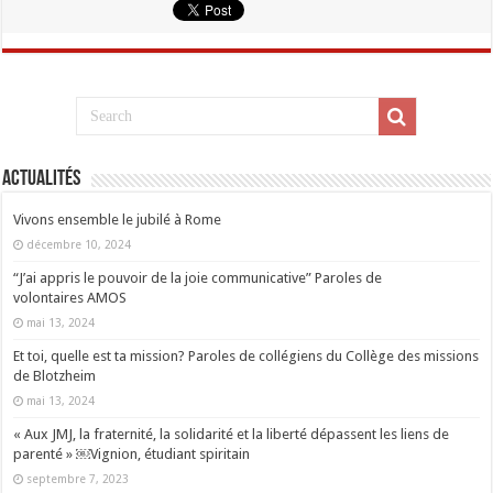
Actualités
Vivons ensemble le jubilé à Rome
décembre 10, 2024
“J’ai appris le pouvoir de la joie communicative” Paroles de
volontaires AMOS
mai 13, 2024
Et toi, quelle est ta mission? Paroles de collégiens du Collège des missions
de Blotzheim
mai 13, 2024
« Aux JMJ, la fraternité, la solidarité et la liberté dépassent les liens de
parenté » ￼Vignion, étudiant spiritain
septembre 7, 2023