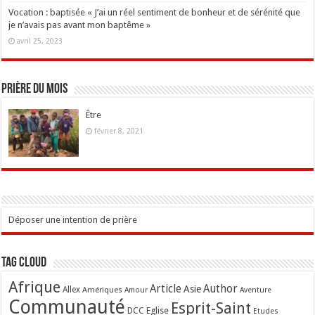
Vocation : baptisée « J’ai un réel sentiment de bonheur et de sérénité que
je n’avais pas avant mon baptême »
avril 25, 2023
Prière du mois
Être
février 8, 2021
Déposer une intention de prière
Tag Cloud
Afrique
Article
Author
Asie
Allex
Amériques
Amour
Aventure
Communauté
Esprit-Saint
Eglise
DCC
Etudes