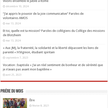
Vivons ensemble le jubilé à Rome
décembre 10, 2024
“J’ai appris le pouvoir de la joie communicative” Paroles de
volontaires AMOS
mai 13, 2024
Et toi, quelle est ta mission? Paroles de collégiens du Collège des missions
de Blotzheim
mai 13, 2024
« Aux JMJ, la fraternité, la solidarité et la liberté dépassent les liens de
parenté » ￼Vignion, étudiant spiritain
septembre 7, 2023
Vocation : baptisée « J’ai un réel sentiment de bonheur et de sérénité que
je n’avais pas avant mon baptême »
avril 25, 2023
Prière du mois
Être
février 8, 2021