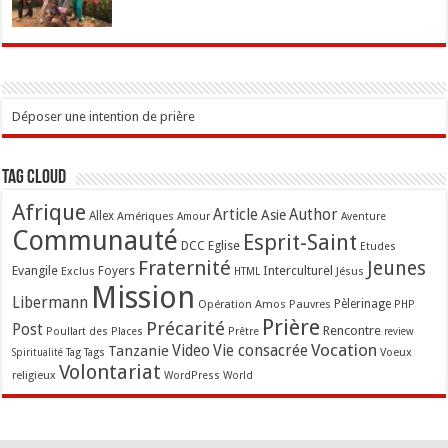
Déposer une intention de prière
Tag Cloud
Afrique
Article
Author
Asie
Allex
Amériques
Amour
Aventure
Communauté
Esprit-Saint
Eglise
DCC
Etudes
Fraternité
Jeunes
Evangile
Interculturel
Exclus
Foyers
Jésus
HTML
Mission
Libermann
Opération Amos
Pauvres
Pèlerinage
PHP
Prière
Précarité
Post
Rencontre
Poullart des Places
Prêtre
review
Vocation
Tanzanie
Video
Vie consacrée
Voeux
Tag
Tags
Spiritualité
Volontariat
religieux
WordPress
World