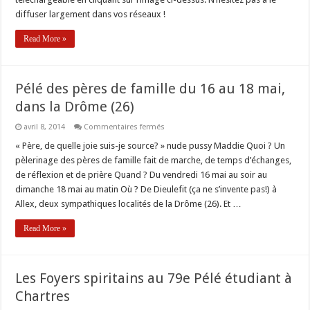
diffuser largement dans vos réseaux !
Read More »
Pélé des pères de famille du 16 au 18 mai,
dans la Drôme (26)
sur
avril 8, 2014
Commentaires fermés
Pélé
des
« Père, de quelle joie suis-je source? » nude pussy Maddie Quoi ? Un
pères
pèlerinage des pères de famille fait de marche, de temps d’échanges,
de
famille
de réflexion et de prière Quand ? Du vendredi 16 mai au soir au
du
dimanche 18 mai au matin Où ? De Dieulefit (ça ne s’invente pas!) à
16
au
Allex, deux sympathiques localités de la Drôme (26). Et …
18
mai,
dans
Read More »
la
Drôme
(26)
Les Foyers spiritains au 79e Pélé étudiant à
Chartres