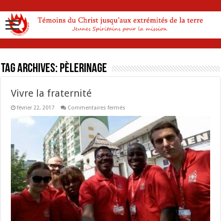
Tag Archives:
Pèlerinage
Vivre la fraternité
sur
février 22, 2017
Commentaires fermés
Vivre
la
fraternité