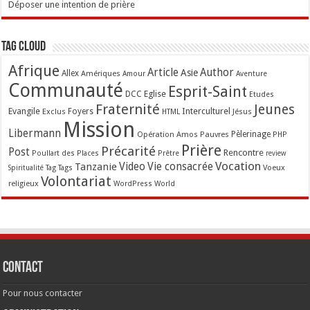
Déposer une intention de prière
Tag Cloud
Afrique
Article
Author
Asie
Allex
Amériques
Amour
Aventure
Communauté
Esprit-Saint
Eglise
DCC
Etudes
Fraternité
Jeunes
Evangile
Interculturel
Exclus
Foyers
Jésus
HTML
Mission
Libermann
Opération Amos
Pauvres
Pèlerinage
PHP
Prière
Précarité
Post
Rencontre
Poullart des Places
Prêtre
review
Vocation
Tanzanie
Video
Vie consacrée
Voeux
Tag
Tags
Spiritualité
Volontariat
religieux
WordPress
World
Contact
Pour nous contacter