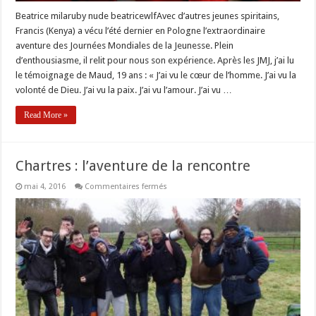
Beatrice milaruby nude beatricewlfAvec d’autres jeunes spiritains,
Francis (Kenya) a vécu l’été dernier en Pologne l’extraordinaire
aventure des Journées Mondiales de la Jeunesse. Plein
d’enthousiasme, il relit pour nous son expérience. Après les JMJ, j’ai lu
le témoignage de Maud, 19 ans : « J’ai vu le cœur de l’homme. J’ai vu la
volonté de Dieu. J’ai vu la paix. J’ai vu l’amour. J’ai vu …
Read More »
Chartres : l’aventure de la rencontre
sur
mai 4, 2016
Commentaires fermés
Chartres
:
l’aventure
de
la
rencontre