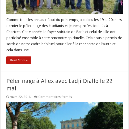
Comme tous les ans au début du printemps, a eu lieu les 19 et 20 mars
dernier le pèlerinage des étudiants et jeunes professionnels à
Chartres. Cette année, le foyer spiritain de Paris et celui de Lille ont
participé ensemble à cette rencontre spirituelle. Cela nous a permis de
sortir de notre cadre habituel pour aller à la rencontre de l’autre et
cela dans une …
Read More »
Pèlerinage à Allex avec Ladji Diallo le 22
mai
sur
mars 22, 2016
Commentaires fermés
Pèlerinage
à
Allex
avec
Ladji
Diallo
le
22