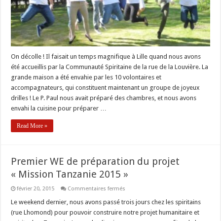
On décolle ! Il faisait un temps magnifique à Lille quand nous avons
été accueillis par la Communauté Spiritaine de la rue de la Louvière. La
grande maison a été envahie par les 10 volontaires et
accompagnateurs, qui constituent maintenant un groupe de joyeux
drilles ! Le P. Paul nous avait préparé des chambres, et nous avons
envahi la cuisine pour préparer …
Read More »
Premier WE de préparation du projet
« Mission Tanzanie 2015 »
sur
février 20, 2015
Commentaires fermés
Premier
WE
Le weekend dernier, nous avons passé trois jours chez les spiritains
de
(rue Lhomond) pour pouvoir construire notre projet humanitaire et
préparation
du