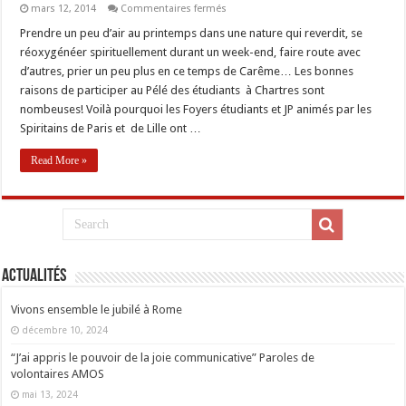
sur
mars 12, 2014
Commentaires fermés
Les
Foyers
Prendre un peu d’air au printemps dans une nature qui reverdit, se
spiritains
réoxygénéer spirituellement durant un week-end, faire route avec
au
79e
d’autres, prier un peu plus en ce temps de Carême… Les bonnes
Pélé
raisons de participer au Pélé des étudiants à Chartres sont
étudiant
à
nombeuses! Voilà pourquoi les Foyers étudiants et JP animés par les
Chartres
Spiritains de Paris et de Lille ont …
Read More »
Actualités
Vivons ensemble le jubilé à Rome
décembre 10, 2024
“J’ai appris le pouvoir de la joie communicative” Paroles de
volontaires AMOS
mai 13, 2024