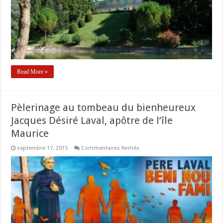
mai
Read More »
Pèlerinage au tombeau du bienheureux
Jacques Désiré Laval, apôtre de l’île
Maurice
sur
septembre 17, 2015
Commentaires fermés
Pèlerinage
au
tombeau
du
bienheureux
Jacques
Désiré
Laval,
apôtre
de
l’île