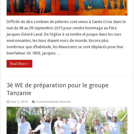
Maurice
Difficile de dire combien de pèlerins sont venus à Sainte Croix dans la
nuit du 08 au 09 septembre 2015 pour rendre hommage au Père
Jacques-Désiré Laval. De l’église à sa tombe et jusque dans les rues
environnantes, les lieux étaient noirs de monde. Encore plus
nombreux que d’habitude, les Mauriciens se sont déplacés pour leur
bienfaiteur. En 1803, Jacques …
Read More »
3è WE de préparation pour le groupe
Tanzanie
sur
mai 1, 2015
Commentaires fermés
3è
WE
de
préparation
pour
le
groupe
Tanzanie