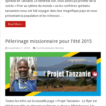
spirituel en Tanzanie. Le vendredi soir, nous avons pu profiter de la
projet
soirée « Prier au rythme du monde » où les confrères spiritains
« Mission
Tanzanie
tanzaniens nous ont fait voyager dans leur magnifique pays en nous
2015 »
présentant la population et les richesses …
Read More »
Pélerinage missionnaire pour l’été 2015
sur
novembre 1, 2014
Commentaires fermés
Pélerinage
missionnaire
pour
l’été
2015
Toutes les infos sur la nouvelle page « Projet Tanzanie« . Le flyer est
téléchargeable en cliquant sur l’image ci-dessus. N’hésitez pas à le