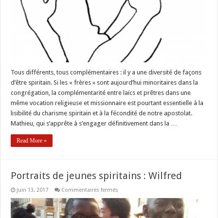
Tous différents, tous complémentaires : il y a une diversité de façons
d’être spiritain. Si les « frères » sont aujourd’hui minoritaires dans la
congrégation, la complémentarité entre laïcs et prêtres dans une
même vocation religieuse et missionnaire est pourtant essentielle à la
lisibilité du charisme spiritain et à la fécondité de notre apostolat.
Mathieu, qui s’apprête à s’engager définitivement dans la …
Read More »
Portraits de jeunes spiritains : Wilfred
sur
juin 13, 2017
Commentaires fermés
Portraits
de
jeunes
spiritains