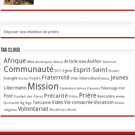
Déposer une intention de prière
Tag Cloud
Afrique
Article
Author
Asie
Allex
Amériques
Amour
Aventure
Communauté
Esprit-Saint
Eglise
DCC
Etudes
Fraternité
Jeunes
Evangile
Interculturel
Exclus
Foyers
Jésus
HTML
Mission
Libermann
Opération Amos
Pauvres
Pèlerinage
PHP
Prière
Précarité
Post
Rencontre
Poullart des Places
Prêtre
review
Vocation
Tanzanie
Video
Vie consacrée
Voeux
Tag
Tags
Spiritualité
Volontariat
religieux
WordPress
World