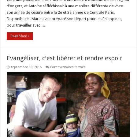
d’Angers, et Antoine réfléchissait à une manière différente de vivre
son année de césure entre la 2e et 3e année de Centrale Paris.
Disponibilité ! Marie avait préparé son départ pour les Philippines,
pour travailler avec …
Read More »
Evangéliser, c’est libérer et rendre espoir
sur
septembre 18, 2016
Commentaires fermés
Evangéliser,
c’est
libérer
et
rendre
espoir