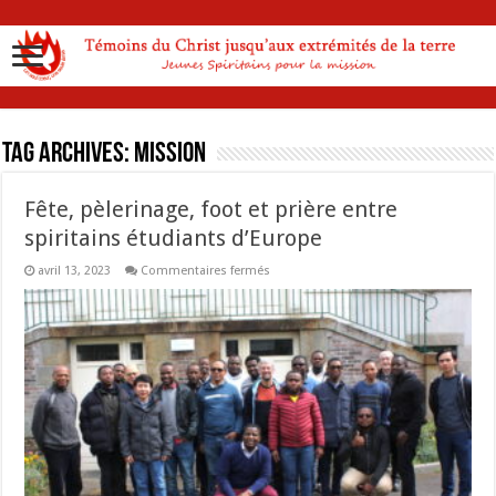
Tag Archives:
Mission
Fête, pèlerinage, foot et prière entre
spiritains étudiants d’Europe
sur
avril 13, 2023
Commentaires fermés
Fête,
pèlerinage,
foot
et
prière
entre
spiritains
étudiants
d’Europe