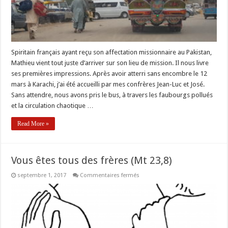
Spiritain français ayant reçu son affectation missionnaire au Pakistan,
Mathieu vient tout juste d’arriver sur son lieu de mission. Il nous livre
ses premières impressions. Après avoir atterri sans encombre le 12
mars à Karachi, j’ai été accueilli par mes confrères Jean-Luc et José.
Sans attendre, nous avons pris le bus, à travers les faubourgs pollués
et la circulation chaotique …
Read More »
Vous êtes tous des frères (Mt 23,8)
sur
septembre 1, 2017
Commentaires fermés
Vous
êtes
tous
des
frères
(Mt
23,8)