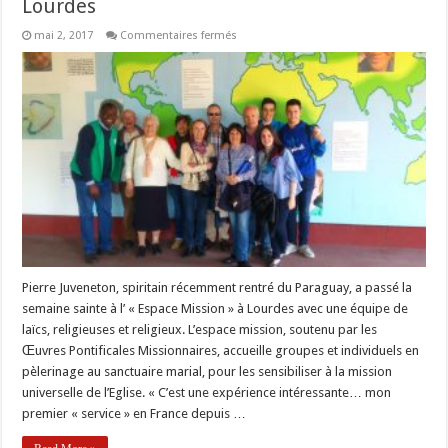
Lourdes
sur
mai 2, 2017
Commentaires fermés
Des
nouvelles
de
l’Espace
Mission
à
Lourdes
Pierre Juveneton, spiritain récemment rentré du Paraguay, a passé la
semaine sainte à l’ « Espace Mission » à Lourdes avec une équipe de
laïcs, religieuses et religieux. L’espace mission, soutenu par les
Œuvres Pontificales Missionnaires, accueille groupes et individuels en
pèlerinage au sanctuaire marial, pour les sensibiliser à la mission
universelle de l’Eglise. « C’est une expérience intéressante… mon
premier « service » en France depuis …