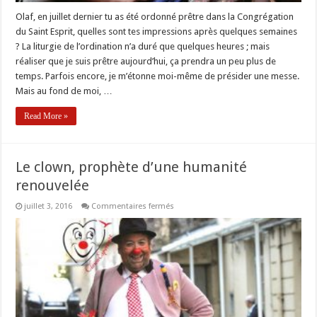
Olaf, en juillet dernier tu as été ordonné prêtre dans la Congrégation
du Saint Esprit, quelles sont tes impressions après quelques semaines
? La liturgie de l’ordination n’a duré que quelques heures ; mais
réaliser que je suis prêtre aujourd’hui, ça prendra un peu plus de
temps. Parfois encore, je m’étonne moi-même de présider une messe.
Mais au fond de moi, …
Read More »
Le clown, prophète d’une humanité
renouvelée
sur
juillet 3, 2016
Commentaires fermés
Le
clown,
prophète
d’une
humanité
renouvelée