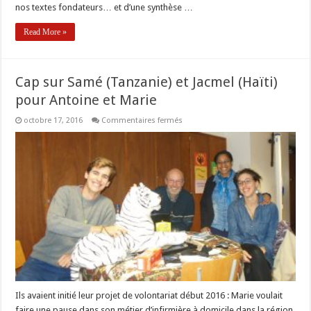
nos textes fondateurs… et d’une synthèse …
Read More »
Cap sur Samé (Tanzanie) et Jacmel (Haïti)
pour Antoine et Marie
sur
octobre 17, 2016
Commentaires fermés
Cap
sur
Samé
(Tanzanie)
et
Jacmel
(Haïti)
pour
Antoine
et
Marie
Ils avaient initié leur projet de volontariat début 2016 : Marie voulait
faire une pause dans son métier d’infirmière à domicile dans la région