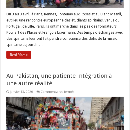
Du 3 au 9 avril, à Paris, Rennes, Fontenay aux Roses et au Blanc Mesnil,
eut lieu une rencontre européenne des étudiants spiritains. Venus du
Portugal, de Lille, Paris, ils ont marché dans les pas des fondateurs
Poullart des Places et François Libermann. Des temps d'échanges avec
des spiritains leur ont fait pendre conscience des défis de la mission
spiritaine aujourd'hui.
Read More »
Au Pakistan, une patiente intégration à
une autre réalité
sur
janvier 13, 2020
Commentaires fermés
Au
Pakistan,
une
patiente
intégration
à
une
autre
réalité