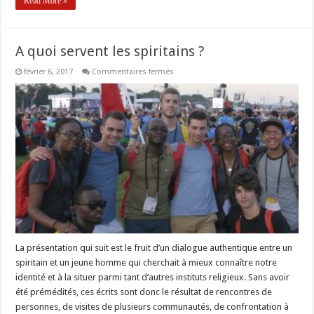
Read More »
A quoi servent les spiritains ?
sur
février 6, 2017
Commentaires fermés
A
quoi
servent
les
spiritains
?
La présentation qui suit est le fruit d’un dialogue authentique entre un
spiritain et un jeune homme qui cherchait à mieux connaître notre
identité et à la situer parmi tant d’autres instituts religieux. Sans avoir
été prémédités, ces écrits sont donc le résultat de rencontres de
personnes, de visites de plusieurs communautés, de confrontation à