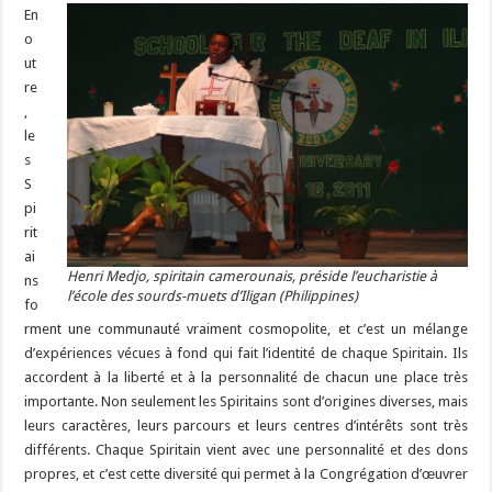
En
o
ut
re
,
le
s
S
pi
rit
ai
Henri Medjo, spiritain camerounais, préside l’eucharistie à
ns
l’école des sourds-muets d’Iligan (Philippines)
fo
rment une communauté vraiment cosmopolite, et c’est un mélange
d’expériences vécues à fond qui fait l’identité de chaque Spiritain. Ils
accordent à la liberté et à la personnalité de chacun une place très
importante. Non seulement les Spiritains sont d’origines diverses, mais
leurs caractères, leurs parcours et leurs centres d’intérêts sont très
différents. Chaque Spiritain vient avec une personnalité et des dons
propres, et c’est cette diversité qui permet à la Congrégation d’œuvrer