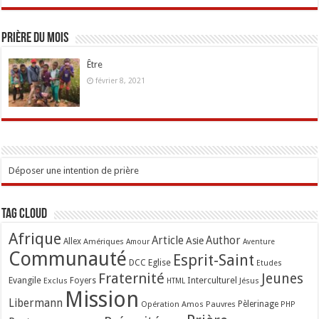
Prière du mois
Être
février 8, 2021
Déposer une intention de prière
Tag Cloud
Afrique
Article
Author
Asie
Allex
Amériques
Amour
Aventure
Communauté
Esprit-Saint
Eglise
DCC
Etudes
Fraternité
Jeunes
Evangile
Interculturel
Exclus
Foyers
Jésus
HTML
Mission
Libermann
Opération Amos
Pauvres
Pèlerinage
PHP