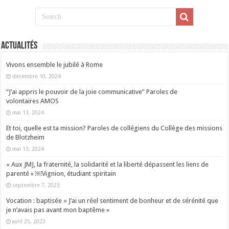
Actualités
Vivons ensemble le jubilé à Rome
décembre 10, 2024
“J’ai appris le pouvoir de la joie communicative” Paroles de
volontaires AMOS
mai 13, 2024
Et toi, quelle est ta mission? Paroles de collégiens du Collège des missions
de Blotzheim
mai 13, 2024
« Aux JMJ, la fraternité, la solidarité et la liberté dépassent les liens de
parenté » ￼Vignion, étudiant spiritain
septembre 7, 2023
Vocation : baptisée « J’ai un réel sentiment de bonheur et de sérénité que
je n’avais pas avant mon baptême »
avril 25, 2023