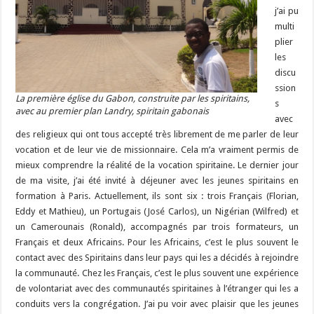
j’ai pu
multi
plier
les
discu
ssion
La première église du Gabon, construite par les spiritains,
s
avec au premier plan Landry, spiritain gabonais
avec
des religieux qui ont tous accepté très librement de me parler de leur
vocation et de leur vie de missionnaire. Cela m’a vraiment permis de
mieux comprendre la réalité de la vocation spiritaine. Le dernier jour
de ma visite, j’ai été invité à déjeuner avec les jeunes spiritains en
formation à Paris. Actuellement, ils sont six : trois Français (Florian,
Eddy et Mathieu), un Portugais (José Carlos), un Nigérian (Wilfred) et
un Camerounais (Ronald), accompagnés par trois formateurs, un
Français et deux Africains. Pour les Africains, c’est le plus souvent le
contact avec des Spiritains dans leur pays qui les a décidés à rejoindre
la communauté. Chez les Français, c’est le plus souvent une expérience
de volontariat avec des communautés spiritaines à l’étranger qui les a
conduits vers la congrégation. J’ai pu voir avec plaisir que les jeunes