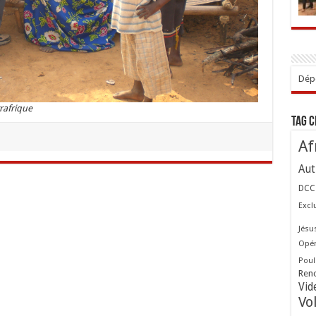
Dépo
rafrique
Tag 
Af
Aut
DCC
Excl
Jésu
Opér
Poul
Ren
Vid
Vo