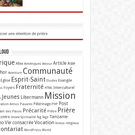
ser une intention de prière
Cloud
rique
Article
Asie
Allex
Amériques
Amour
Communauté
hor
Aventure
Esprit-Saint
Eglise
Evangile
Etudes
Fraternité
Interculturel
us
Foyers
HTML
Mission
Jeunes
Libermann
s
Post
ation Amos
Pauvres
Pèlerinage
PHP
Prière
Précarité
lart des Places
Prêtre
Tanzanie
contre
Tag
Tags
review
Spiritualité
Vocation
eo
Vie consacrée
Voeux religieux
lontariat
WordPress
World