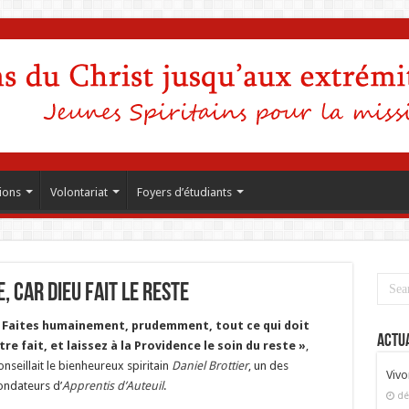
ions
Volontariat
Foyers d’étudiants
e, car Dieu fait le reste
 Faites humainement, prudemment, tout ce qui doit
Actua
tre fait, et laissez à la Providence le soin du reste »
,
onseillait le bienheureux spiritain
Daniel Brottier
, un des
Vivo
ondateurs d’
Apprentis d’Auteuil
.
dé