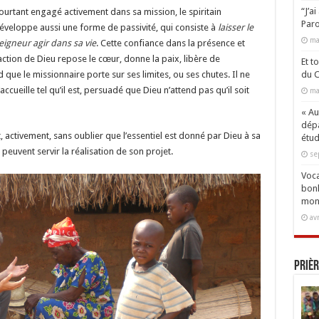
“J’a
ourtant engagé activement dans sa mission, le spiritain
Paro
éveloppe aussi une forme de passivité, qui consiste à
laisser le
ma
eigneur agir dans sa vie
. Cette confiance dans la présence et
’action de Dieu repose le cœur, donne la paix, libère de
Et t
d que le missionnaire porte sur ses limites, ou ses chutes. Il ne
du C
accueille tel qu’il est, persuadé que Dieu n’attend pas qu’il soit
ma
« Aux
dépa
, activement, sans oublier que l’essentiel est donné par Dieu à sa
étud
euvent servir la réalisation de son projet.
se
Voca
bonh
mon
av
Prièr