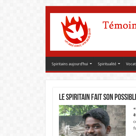
Spiritains aujourd’hui
Spiritualité
Vocat
Le spiritain fait son possibl
«
ê
c
f