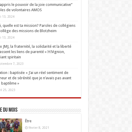
i appris le pouvoir de la joie communicative”
les de volontaires AMOS
i 13, 2024
oi, quelle est ta mission? Paroles de collégiens
ollège des missions de Blotzheim
i 13, 2024
 JMJ, la fraternité, la solidarité et la liberté
ssent les liens de parenté » ￼Vignion,
iant spiritain
ptembre 7, 2023
tion : baptisée « J’ai un réel sentiment de
eur et de sérénité que je n’avais pas avant
 baptême »
ril 25, 2023
e du mois
Être
février 8, 2021