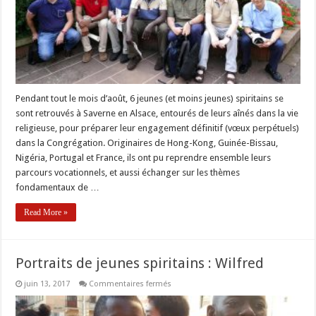
Pendant tout le mois d’août, 6 jeunes (et moins jeunes) spiritains se
sont retrouvés à Saverne en Alsace, entourés de leurs aînés dans la vie
religieuse, pour préparer leur engagement définitif (vœux perpétuels)
dans la Congrégation. Originaires de Hong-Kong, Guinée-Bissau,
Nigéria, Portugal et France, ils ont pu reprendre ensemble leurs
parcours vocationnels, et aussi échanger sur les thèmes
fondamentaux de …
Read More »
Portraits de jeunes spiritains : Wilfred
sur
juin 13, 2017
Commentaires fermés
Portraits
de
jeunes