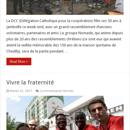
La DCC (Délégation Catholique pour la coopération) fête ses 50 ans à
Jambville ce week-end, avec un grand rassemblement d’anciens
volontaires, partenaires et amis. Le groupe Nomade, qui anime depuis
plus de 20 ans des rassemblements chrétiens (ce sont eux qui avaient
animé la veillée mémorable des 150 ans de la maison spiritaine de
Chevilly), sera de la partie pendant …
Read More »
Vivre la fraternité
sur
février 22, 2017
Commentaires fermés
Vivre
la
fraternité