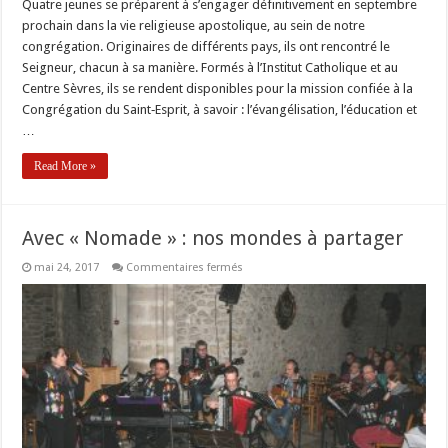
Quatre jeunes se préparent à s’engager définitivement en septembre
prochain dans la vie religieuse apostolique, au sein de notre
congrégation. Originaires de différents pays, ils ont rencontré le
Seigneur, chacun à sa manière. Formés à l’Institut Catholique et au
Centre Sèvres, ils se rendent disponibles pour la mission confiée à la
Congrégation du Saint‐Esprit, à savoir : l’évangélisation, l’éducation et
…
Read More »
Avec « Nomade » : nos mondes à partager
sur
mai 24, 2017
Commentaires fermés
Avec
« Nomade »
:
nos
mondes
à
partager