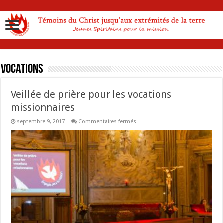
Vocations
Veillée de prière pour les vocations
missionnaires
sur
septembre 9, 2017
Commentaires fermés
Veillée
de
prière
pour
les
vocations
missionnaires