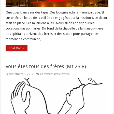
Quelques bancs sur des tapis. Des bougies éclairant une pirogue. Et
sur un écran le ton de la veillée : « engagés pour la mission ». Le décor
était en place. Les musiciens aussi. Nous allions prier pour les
vocations missionnaires. Du fond de la chapelle de la maison-mère
des spiritains arrivent des frères et des sœurs pour partager ce
moment de communion, …
Read More »
Vous êtes tous des frères (Mt 23,8)
sur
septembre 1, 2017
Commentaires fermés
Vous
êtes
tous
des
frères
(Mt
23,8)