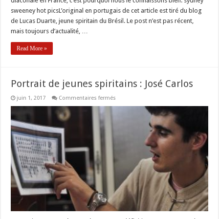
diaconale en France, c’est pourquoi nous le connaissons bien. sydney
sweeney hot picsL’original en portugais de cet article est tiré du blog
de Lucas Duarte, jeune spiritain du Brésil. Le post n’est pas récent,
mais toujours d’actualité, …
Read More »
Portrait de jeunes spiritains : José Carlos
sur
juin 1, 2017
Commentaires fermés
Portrait
de
jeunes
spiritains
:
José
Carlos