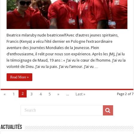
Beatrice milaruby nude beatricewlfAvec d’autres jeunes spiritains,
Francis (Kenya) a vécu l’été dernier en Pologne l’extraordinaire
aventure des Journées Mondiales de la Jeunesse. Plein
d’enthousiasme, il relit pour nous son expérience. Après les JMJ, j’ai lu
le témoignage de Maud, 19 ans : « J’ai vu le cœur de l’homme. J’ai vu la
volonté de Dieu. J’ai vu la paix. J’ai vu l’amour. J’ai vu …
Read More »
2
«
1
3
4
5
»
...
Last »
Page 2 of 7
Actualités