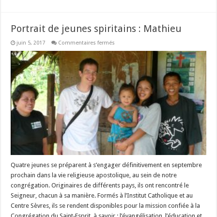
Portrait de jeunes spiritains : Mathieu
sur
juin 5, 2017
Commentaires fermés
Portrait
de
jeunes
spiritains
:
Mathieu
Quatre jeunes se préparent à s’engager définitivement en septembre
prochain dans la vie religieuse apostolique, au sein de notre
congrégation. Originaires de différents pays, ils ont rencontré le
Seigneur, chacun à sa manière. Formés à l’Institut Catholique et au
Centre Sèvres, ils se rendent disponibles pour la mission confiée à la
Congrégation du Saint‐Esprit, à savoir : l’évangélisation, l’éducation et