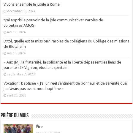
Vivons ensemble le jubilé à Rome
décembre 10, 2024
“J’ai appris le pouvoir de la joie communicative” Paroles de
volontaires AMOS
mai 13, 2024
Et toi, quelle est ta mission? Paroles de collégiens du Collège des missions
de Blotzheim
mai 13, 2024
« Aux JMJ, la fraternité, la solidarité et la liberté dépassent les liens de
parenté » ￼Vignion, étudiant spiritain
septembre 7, 2023
Vocation : baptisée « J’ai un réel sentiment de bonheur et de sérénité que
je n’avais pas avant mon baptême »
avril 25, 2023
Prière du mois
Être