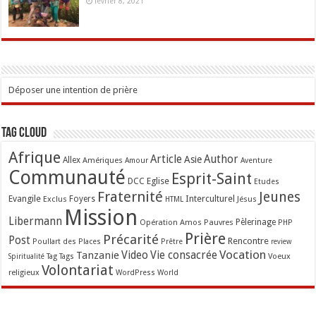
février 8, 2021
Déposer une intention de prière
Tag Cloud
Afrique
Article
Author
Asie
Allex
Amériques
Amour
Aventure
Communauté
Esprit-Saint
Eglise
DCC
Etudes
Fraternité
Jeunes
Evangile
Interculturel
Exclus
Foyers
Jésus
HTML
Mission
Libermann
Opération Amos
Pauvres
Pèlerinage
PHP
Prière
Précarité
Post
Rencontre
Poullart des Places
Prêtre
review
Vocation
Tanzanie
Video
Vie consacrée
Voeux
Tag
Tags
Spiritualité
Volontariat
religieux
WordPress
World