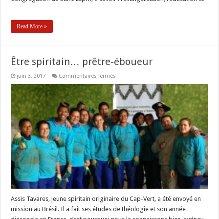
…
Read More »
Être spiritain… prêtre-éboueur
sur
juin 3, 2017
Commentaires fermés
Être
spiritain…
prêtre-
éboueur
Assis Tavares, jeune spiritain originaire du Cap-Vert, a été envoyé en
mission au Brésil. Il a fait ses études de théologie et son année