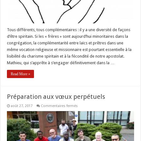
Tous différents, tous complémentaires : il y a une diversité de façons
d’être spiritain. Si les « frères » sont aujourd’hui minoritaires dans la
congrégation, la complémentarité entre laïcs et prêtres dans une
même vocation religieuse et missionnaire est pourtant essentielle à la
lisibilité du charisme spiritain et à la fécondité de notre apostolat.
Mathieu, qui s’apprête à s’engager définitivement dans la …
Read More »
Préparation aux vœux perpétuels
sur
août 27, 2017
Commentaires fermés
Préparation
aux
vœux
perpétuels