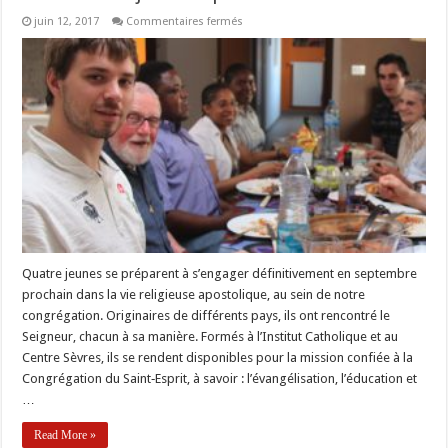
sur
juin 12, 2017
Commentaires fermés
Portraits
de
jeunes
spiritains
:
Florian
Quatre jeunes se préparent à s’engager définitivement en septembre
prochain dans la vie religieuse apostolique, au sein de notre
congrégation. Originaires de différents pays, ils ont rencontré le
Seigneur, chacun à sa manière. Formés à l’Institut Catholique et au
Centre Sèvres, ils se rendent disponibles pour la mission confiée à la
Congrégation du Saint‐Esprit, à savoir : l’évangélisation, l’éducation et
…
Read More »