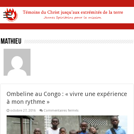
Mathieu
Ombeline au Congo : « vivre une expérience
à mon rythme »
sur
octobre 27, 2016
Commentaires fermés
Ombeline
au
Congo
:
« vivre
une