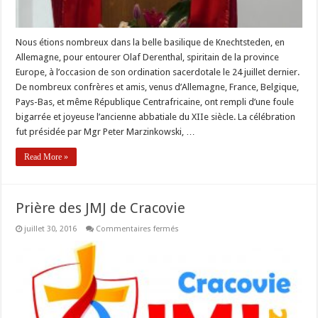
Nous étions nombreux dans la belle basilique de Knechtsteden, en
Allemagne, pour entourer Olaf Derenthal, spiritain de la province
Europe, à l’occasion de son ordination sacerdotale le 24 juillet dernier.
De nombreux confrères et amis, venus d’Allemagne, France, Belgique,
Pays-Bas, et même République Centrafricaine, ont rempli d’une foule
bigarrée et joyeuse l’ancienne abbatiale du XIIe siècle. La célébration
fut présidée par Mgr Peter Marzinkowski, …
Read More »
Prière des JMJ de Cracovie
sur
juillet 30, 2016
Commentaires fermés
Prière
des
JMJ
de
Cracovie