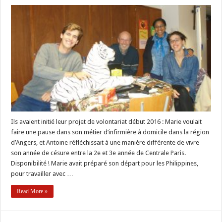
Cap
sur
Samé
(Tanzanie)
et
Jacmel
(Haïti)
pour
Antoine
et
Marie
Ils avaient initié leur projet de volontariat début 2016 : Marie voulait
faire une pause dans son métier d’infirmière à domicile dans la région
d’Angers, et Antoine réfléchissait à une manière différente de vivre
son année de césure entre la 2e et 3e année de Centrale Paris.
Disponibilité ! Marie avait préparé son départ pour les Philippines,
pour travailler avec …
Read More »