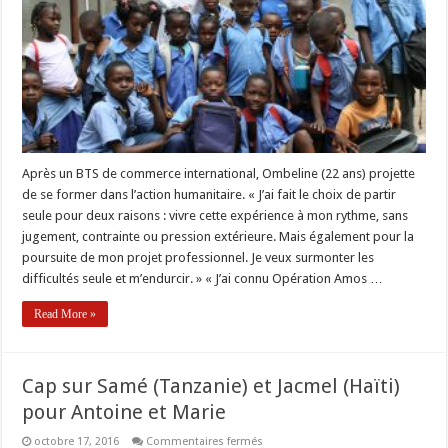
expérience
à
mon
rythme »
Après un BTS de commerce international, Ombeline (22 ans) projette
de se former dans l’action humanitaire. « J’ai fait le choix de partir
seule pour deux raisons : vivre cette expérience à mon rythme, sans
jugement, contrainte ou pression extérieure. Mais également pour la
poursuite de mon projet professionnel. Je veux surmonter les
difficultés seule et m’endurcir. » « J’ai connu Opération Amos …
Read More »
Cap sur Samé (Tanzanie) et Jacmel (Haïti)
pour Antoine et Marie
sur
octobre 17, 2016
Commentaires fermés