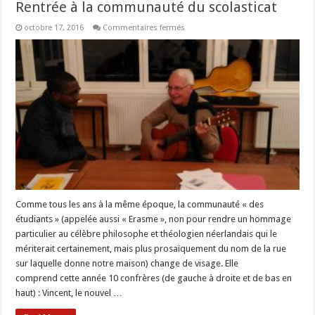
Rentrée à la communauté du scolasticat
sur
octobre 17, 2016
Commentaires fermés
Rentrée
à
la
communauté
du
scolasticat
Comme tous les ans à la même époque, la communauté « des
étudiants » (appelée aussi « Erasme », non pour rendre un hommage
particulier au célèbre philosophe et théologien néerlandais qui le
mériterait certainement, mais plus prosaïquement du nom de la rue
sur laquelle donne notre maison) change de visage. Elle
comprend cette année 10 confrères (de gauche à droite et de bas en
haut) : Vincent, le nouvel …