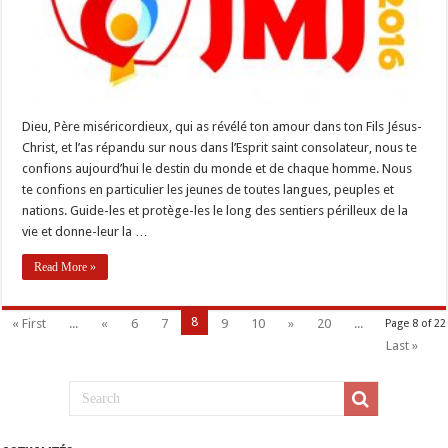
Dieu, Père miséricordieux, qui as révélé ton amour dans ton Fils Jésus-
Christ, et l’as répandu sur nous dans l’Esprit saint consolateur, nous te
confions aujourd’hui le destin du monde et de chaque homme. Nous
te confions en particulier les jeunes de toutes langues, peuples et
nations. Guide-les et protège-les le long des sentiers périlleux de la
vie et donne-leur la …
Read More »
8
« First
...
«
6
7
9
10
»
20
...
Page 8 of 22
Last »