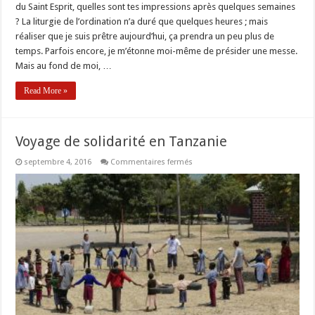
du Saint Esprit, quelles sont tes impressions après quelques semaines
? La liturgie de l’ordination n’a duré que quelques heures ; mais
réaliser que je suis prêtre aujourd’hui, ça prendra un peu plus de
temps. Parfois encore, je m’étonne moi-même de présider une messe.
Mais au fond de moi, …
Read More »
Voyage de solidarité en Tanzanie
sur
septembre 4, 2016
Commentaires fermés
Voyage
de
solidarité
en
Tanzanie