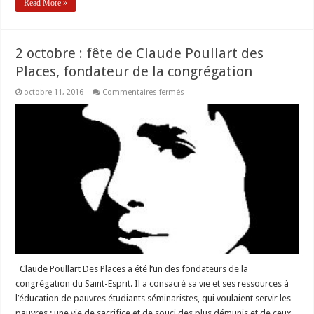
Read More »
2 octobre : fête de Claude Poullart des
Places, fondateur de la congrégation
sur
octobre 11, 2016
Commentaires fermés
2
octobre
:
fête
de
Claude
Poullart
des
Places,
fondateur
de
la
congrégation
Claude Poullart Des Places a été l’un des fondateurs de la
congrégation du Saint-Esprit. Il a consacré sa vie et ses ressources à
l’éducation de pauvres étudiants séminaristes, qui voulaient servir les
pauvres : une vie de sacrifice et de souci des plus démunis et de ceux