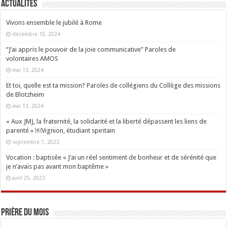
Actualités
Vivons ensemble le jubilé à Rome
décembre 10, 2024
“J’ai appris le pouvoir de la joie communicative” Paroles de
volontaires AMOS
mai 13, 2024
Et toi, quelle est ta mission? Paroles de collégiens du Collège des missions
de Blotzheim
mai 13, 2024
« Aux JMJ, la fraternité, la solidarité et la liberté dépassent les liens de
parenté » ￼Vignion, étudiant spiritain
septembre 7, 2023
Vocation : baptisée « J’ai un réel sentiment de bonheur et de sérénité que
je n’avais pas avant mon baptême »
avril 25, 2023
Prière du mois