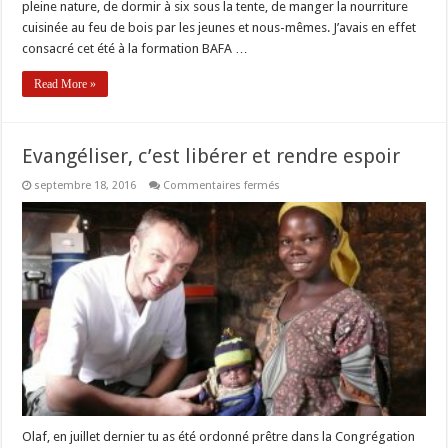
pleine nature, de dormir à six sous la tente, de manger la nourriture
cuisinée au feu de bois par les jeunes et nous-mêmes. J’avais en effet
consacré cet été à la formation BAFA …
Read More »
Evangéliser, c’est libérer et rendre espoir
sur
septembre 18, 2016
Commentaires fermés
Evangéliser,
c’est
libérer
et
rendre
espoir
Olaf, en juillet dernier tu as été ordonné prêtre dans la Congrégation