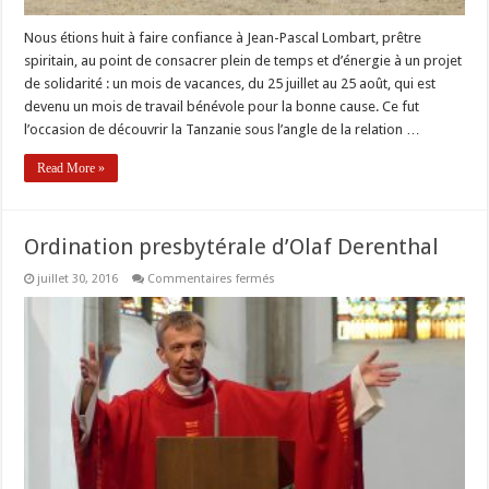
Nous étions huit à faire confiance à Jean-Pascal Lombart, prêtre
spiritain, au point de consacrer plein de temps et d’énergie à un projet
de solidarité : un mois de vacances, du 25 juillet au 25 août, qui est
devenu un mois de travail bénévole pour la bonne cause. Ce fut
l’occasion de découvrir la Tanzanie sous l’angle de la relation …
Read More »
Ordination presbytérale d’Olaf Derenthal
sur
juillet 30, 2016
Commentaires fermés
Ordination
presbytérale
d’Olaf
Derenthal