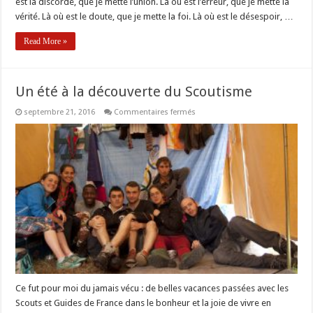
est la discorde, que je mette l’union. Là où est l’erreur, que je mette la
vérité. Là où est le doute, que je mette la foi. Là où est le désespoir, …
Read More »
Un été à la découverte du Scoutisme
sur
septembre 21, 2016
Commentaires fermés
Un
été
à
la
découverte
du
Scoutisme
Ce fut pour moi du jamais vécu : de belles vacances passées avec les
Scouts et Guides de France dans le bonheur et la joie de vivre en