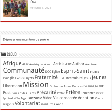
Être
février 8, 2021
Déposer une intention de prière
Tag Cloud
Afrique
Article
Author
Asie
Allex
Amériques
Amour
Aventure
Communauté
Esprit-Saint
Eglise
DCC
Etudes
Fraternité
Jeunes
Evangile
Interculturel
Exclus
Foyers
Jésus
HTML
Mission
Libermann
Opération Amos
Pauvres
Pèlerinage
PHP
Prière
Précarité
Post
Rencontre
Poullart des Places
Prêtre
review
Vocation
Tanzanie
Video
Vie consacrée
Voeux
Tag
Tags
Spiritualité
Volontariat
religieux
WordPress
World