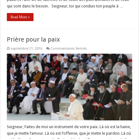
qui sont dans le besoin. Seigneur, toi qui conduis ton peuple à …
Read More »
Prière pour la paix
sur
septembre 21, 2016
Commentaires fermés
Prière
pour
la
paix
Seigneur, Faites de moi un instrument de votre paix. Là où est la haine,
que je mette l’amour. Là où est l’offense, que je mette le pardon. Là où