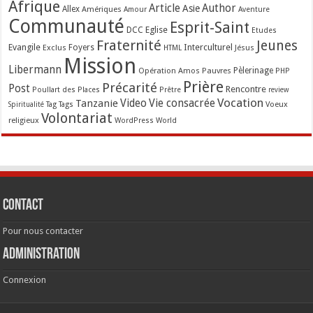
Afrique
Article
Author
Asie
Allex
Amériques
Amour
Aventure
Communauté
Esprit-Saint
Eglise
DCC
Etudes
Fraternité
Jeunes
Evangile
Interculturel
Exclus
Foyers
Jésus
HTML
Mission
Libermann
Opération Amos
Pauvres
Pèlerinage
PHP
Prière
Précarité
Post
Rencontre
Poullart des Places
Prêtre
review
Vocation
Tanzanie
Video
Vie consacrée
Voeux
Tag
Tags
Spiritualité
Volontariat
religieux
WordPress
World
Contact
Pour nous contacter
Administration
Connexion