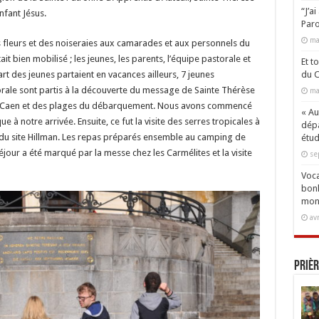
“J’a
Enfant Jésus.
Paro
ma
 fleurs et des noiseraies aux camarades et aux personnels du
it bien mobilisé ; les jeunes, les parents, l’équipe pastorale et
Et t
rt des jeunes partaient en vacances ailleurs, 7 jeunes
du C
rale sont partis à la découverte du message de Sainte Thérèse
ma
e de Caen et des plages du débarquement. Nous avons commencé
« Aux
à notre arrivée. Ensuite, ce fut la visite des serres tropicales à
dépa
 du site Hillman. Les repas préparés ensemble au camping de
étud
jour a été marqué par la messe chez les Carmélites et la visite
se
Voca
bonh
mon
av
Prièr