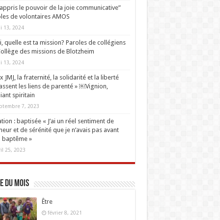
i appris le pouvoir de la joie communicative”
les de volontaires AMOS
i 13, 2024
oi, quelle est ta mission? Paroles de collégiens
ollège des missions de Blotzheim
i 13, 2024
 JMJ, la fraternité, la solidarité et la liberté
ssent les liens de parenté » ￼Vignion,
iant spiritain
ptembre 7, 2023
tion : baptisée « J’ai un réel sentiment de
eur et de sérénité que je n’avais pas avant
 baptême »
ril 25, 2023
e du mois
Être
février 8, 2021