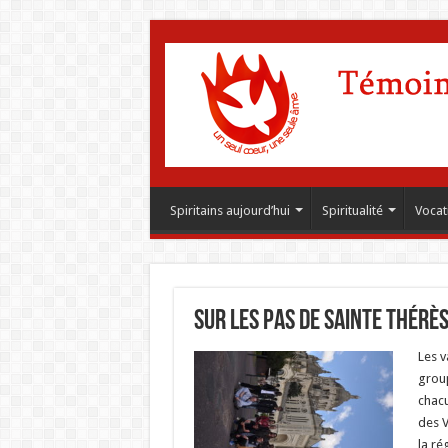
Spiritains aujourd’hui
Spiritualité
Vocat
Sur les pas de Sainte Thérès
Les v
group
chacu
des V
la ré