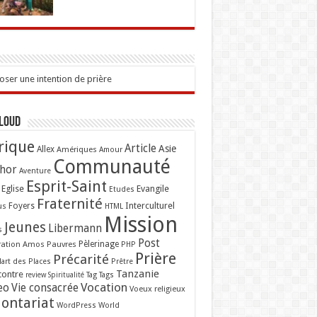
ser une intention de prière
Cloud
rique
Article
Asie
Allex
Amériques
Amour
Communauté
hor
Aventure
Esprit-Saint
Eglise
Evangile
Etudes
Fraternité
Interculturel
us
Foyers
HTML
Mission
Jeunes
Libermann
s
Post
ation Amos
Pauvres
Pèlerinage
PHP
Prière
Précarité
lart des Places
Prêtre
Tanzanie
contre
Tag
Tags
review
Spiritualité
Vocation
eo
Vie consacrée
Voeux religieux
lontariat
WordPress
World