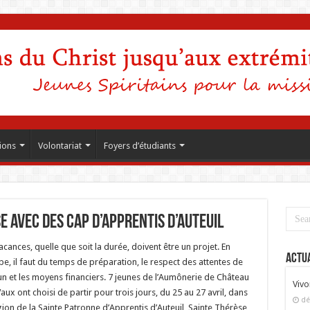
ions
Volontariat
Foyers d’étudiants
e avec des CAP d’Apprentis d’Auteuil
acances, quelle que soit la durée, doivent être un projet. En
Actua
e, il faut du temps de préparation, le respect des attentes de
n et les moyens financiers. 7 jeunes de l’Aumônerie de Château
Vivo
aux ont choisi de partir pour trois jours, du 25 au 27 avril, dans
dé
gion de la Sainte Patronne d’Apprentis d’Auteuil, Sainte Thérèse