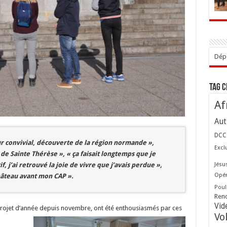
Dépo
Tag 
Af
Aut
DCC
r convivial, découverte de la région normande »,
Excl
 de Sainte Thérèse », « ça faisait longtemps que je
Jésu
f, j’ai retrouvé la joie de vivre que j’avais perdue »,
Opér
château avant mon CAP ».
Poul
Ren
Vid
 projet d’année depuis novembre, ont été enthousiasmés par ces
Vo