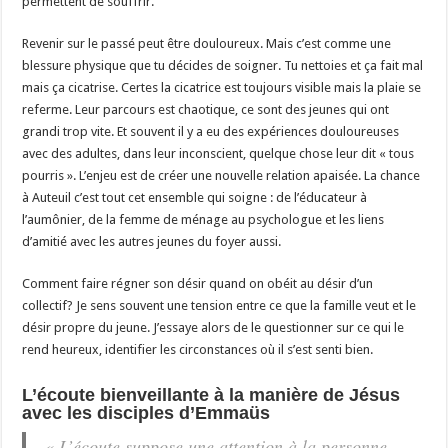
permettent de souffrir.
Revenir sur le passé peut être douloureux. Mais c’est comme une
blessure physique que tu décides de soigner. Tu nettoies et ça fait mal
mais ça cicatrise. Certes la cicatrice est toujours visible mais la plaie se
referme. Leur parcours est chaotique, ce sont des jeunes qui ont
grandi trop vite. Et souvent il y a eu des expériences douloureuses
avec des adultes, dans leur inconscient, quelque chose leur dit « tous
pourris ». L’enjeu est de créer une nouvelle relation apaisée. La chance
à Auteuil c’est tout cet ensemble qui soigne : de l’éducateur à
l’aumônier, de la femme de ménage au psychologue et les liens
d’amitié avec les autres jeunes du foyer aussi.
Comment faire régner son désir quand on obéit au désir d’un
collectif? Je sens souvent une tension entre ce que la famille veut et le
désir propre du jeune. J’essaye alors de le questionner sur ce qui le
rend heureux, identifier les circonstances où il s’est senti bien.
L’écoute bienveillante à la manière de Jésus
avec les disciples d’Emmaüs
« L’écoute suppose une attention à la personne.