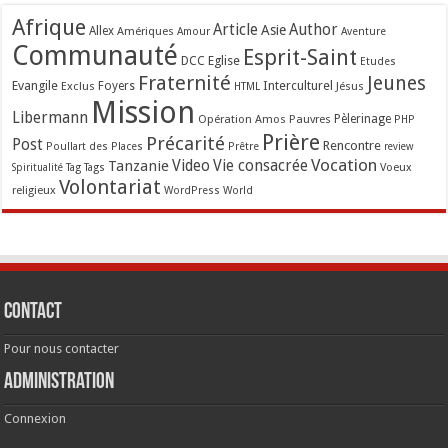
Afrique
Article
Author
Asie
Allex
Amériques
Amour
Aventure
Communauté
Esprit-Saint
Eglise
DCC
Etudes
Fraternité
Jeunes
Evangile
Interculturel
Exclus
Foyers
Jésus
HTML
Mission
Libermann
Opération Amos
Pauvres
Pèlerinage
PHP
Prière
Précarité
Post
Rencontre
Poullart des Places
Prêtre
review
Vocation
Tanzanie
Video
Vie consacrée
Voeux
Tag
Tags
Spiritualité
Volontariat
religieux
WordPress
World
Contact
Pour nous contacter
Administration
Connexion