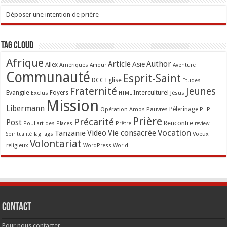
Déposer une intention de prière
Tag Cloud
Afrique
Article
Author
Asie
Allex
Amériques
Amour
Aventure
Communauté
Esprit-Saint
Eglise
DCC
Etudes
Fraternité
Jeunes
Evangile
Interculturel
Exclus
Foyers
Jésus
HTML
Mission
Libermann
Opération Amos
Pauvres
Pèlerinage
PHP
Prière
Précarité
Post
Rencontre
Poullart des Places
Prêtre
review
Vocation
Tanzanie
Video
Vie consacrée
Voeux
Tag
Tags
Spiritualité
Volontariat
religieux
WordPress
World
Contact
Pour nous contacter