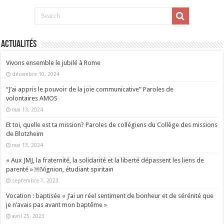
Actualités
Vivons ensemble le jubilé à Rome
décembre 10, 2024
“J’ai appris le pouvoir de la joie communicative” Paroles de
volontaires AMOS
mai 13, 2024
Et toi, quelle est ta mission? Paroles de collégiens du Collège des missions
de Blotzheim
mai 13, 2024
« Aux JMJ, la fraternité, la solidarité et la liberté dépassent les liens de
parenté » ￼Vignion, étudiant spiritain
septembre 7, 2023
Vocation : baptisée « J’ai un réel sentiment de bonheur et de sérénité que
je n’avais pas avant mon baptême »
avril 25, 2023