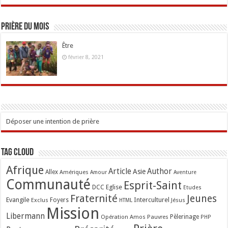
Prière du mois
Être
février 8, 2021
Déposer une intention de prière
Tag Cloud
Afrique
Article
Author
Asie
Allex
Amériques
Amour
Aventure
Communauté
Esprit-Saint
Eglise
DCC
Etudes
Fraternité
Jeunes
Evangile
Interculturel
Exclus
Foyers
Jésus
HTML
Mission
Libermann
Opération Amos
Pauvres
Pèlerinage
PHP