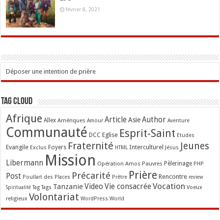
février 8, 2021
Déposer une intention de prière
Tag Cloud
Afrique
Article
Author
Asie
Allex
Amériques
Amour
Aventure
Communauté
Esprit-Saint
Eglise
DCC
Etudes
Fraternité
Jeunes
Evangile
Interculturel
Exclus
Foyers
Jésus
HTML
Mission
Libermann
Opération Amos
Pauvres
Pèlerinage
PHP
Prière
Précarité
Post
Rencontre
Poullart des Places
Prêtre
review
Vocation
Tanzanie
Video
Vie consacrée
Voeux
Tag
Tags
Spiritualité
Volontariat
religieux
WordPress
World