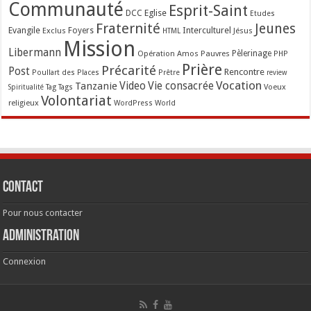
Communauté
Esprit-Saint
Eglise
DCC
Etudes
Fraternité
Jeunes
Evangile
Interculturel
Exclus
Foyers
Jésus
HTML
Mission
Libermann
Opération Amos
Pauvres
Pèlerinage
PHP
Prière
Précarité
Post
Rencontre
Poullart des Places
Prêtre
review
Vocation
Tanzanie
Video
Vie consacrée
Voeux
Tag
Tags
Spiritualité
Volontariat
religieux
WordPress
World
Contact
Pour nous contacter
Administration
Connexion