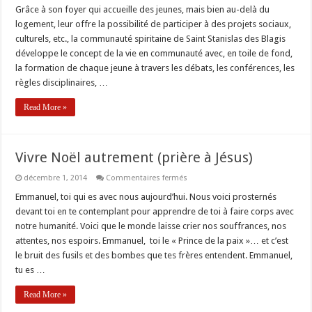
Grâce à son foyer qui accueille des jeunes, mais bien au-delà du
logement, leur offre la possibilité de participer à des projets sociaux,
culturels, etc., la communauté spiritaine de Saint Stanislas des Blagis
développe le concept de la vie en communauté avec, en toile de fond,
la formation de chaque jeune à travers les débats, les conférences, les
règles disciplinaires, …
Read More »
Vivre Noël autrement (prière à Jésus)
sur
décembre 1, 2014
Commentaires fermés
Vivre
Noël
Emmanuel, toi qui es avec nous aujourd’hui. Nous voici prosternés
autrement
devant toi en te contemplant pour apprendre de toi à faire corps avec
(prière
à
notre humanité. Voici que le monde laisse crier nos souffrances, nos
Jésus)
attentes, nos espoirs. Emmanuel, toi le « Prince de la paix »… et c’est
le bruit des fusils et des bombes que tes frères entendent. Emmanuel,
tu es …
Read More »