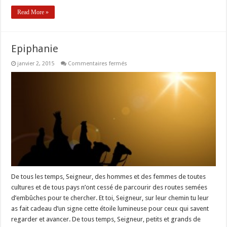
aujourd’hui
Read More »
Epiphanie
sur
janvier 2, 2015
Commentaires fermés
Epiphanie
De tous les temps, Seigneur, des hommes et des femmes de toutes
cultures et de tous pays n’ont cessé de parcourir des routes semées
d’embûches pour te chercher. Et toi, Seigneur, sur leur chemin tu leur
as fait cadeau d’un signe cette étoile lumineuse pour ceux qui savent
regarder et avancer. De tous temps, Seigneur, petits et grands de