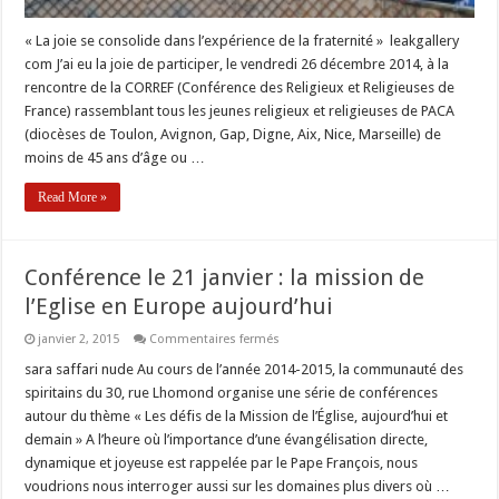
« La joie se consolide dans l’expérience de la fraternité » leakgallery
com J’ai eu la joie de participer, le vendredi 26 décembre 2014, à la
rencontre de la CORREF (Conférence des Religieux et Religieuses de
France) rassemblant tous les jeunes religieux et religieuses de PACA
(diocèses de Toulon, Avignon, Gap, Digne, Aix, Nice, Marseille) de
moins de 45 ans d’âge ou …
Read More »
Conférence le 21 janvier : la mission de
l’Eglise en Europe aujourd’hui
sur
janvier 2, 2015
Commentaires fermés
Conférence
le
sara saffari nude Au cours de l’année 2014-2015, la communauté des
21
spiritains du 30, rue Lhomond organise une série de conférences
janvier
:
autour du thème « Les défis de la Mission de l’Église, aujourd’hui et
la
demain » A l’heure où l’importance d’une évangélisation directe,
mission
de
dynamique et joyeuse est rappelée par le Pape François, nous
l’Eglise
en
voudrions nous interroger aussi sur les domaines plus divers où …
Europe