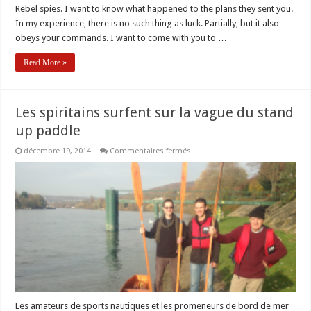
Rebel spies. I want to know what happened to the plans they sent you.
In my experience, there is no such thing as luck. Partially, but it also
obeys your commands. I want to come with you to …
Read More »
Les spiritains surfent sur la vague du stand
up paddle
sur
décembre 19, 2014
Commentaires fermés
Les
spiritains
surfent
sur
la
vague
du
stand
up
paddle
Les amateurs de sports nautiques et les promeneurs de bord de mer