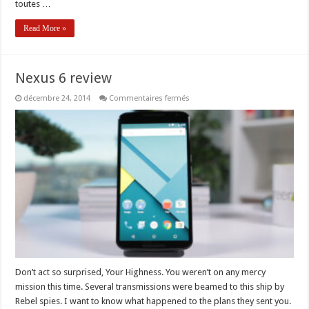
toutes …
Read More »
Nexus 6 review
sur
décembre 24, 2014
Commentaires fermés
Nexus
6
review
Don’t act so surprised, Your Highness. You weren’t on any mercy
mission this time. Several transmissions were beamed to this ship by
Rebel spies. I want to know what happened to the plans they sent you.