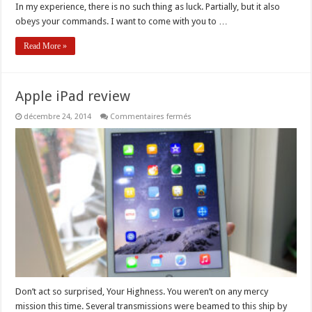
In my experience, there is no such thing as luck. Partially, but it also
obeys your commands. I want to come with you to …
Read More »
Apple iPad review
sur
décembre 24, 2014
Commentaires fermés
Apple
iPad
review
Don’t act so surprised, Your Highness. You weren’t on any mercy
mission this time. Several transmissions were beamed to this ship by