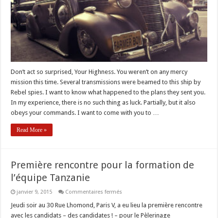
Don’t act so surprised, Your Highness. You weren’t on any mercy
mission this time. Several transmissions were beamed to this ship by
Rebel spies. I want to know what happened to the plans they sent you.
In my experience, there is no such thing as luck. Partially, but it also
obeys your commands. I want to come with you to …
Read More »
Première rencontre pour la formation de
l’équipe Tanzanie
sur
janvier 9, 2015
Commentaires fermés
Première
rencontre
Jeudi soir au 30 Rue Lhomond, Paris V, a eu lieu la première rencontre
pour
avec les candidats – des candidates ! – pour le Pèlerinage
la