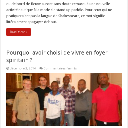
ou de bord de fleuve auront sans doute remarqué une nouvelle
activité nautique à la mode : le stand up paddle. Pour ceux qui ne
pratiqueraient pas la langue de Shakespeare, ce mot signifie
littéralement : pagayer debout. …
Read More »
Pourquoi avoir choisi de vivre en foyer
spiritain ?
sur
décembre 2, 2014
Commentaires fermés
Pourquoi
avoir
choisi
de
vivre
en
foyer
spiritain
?