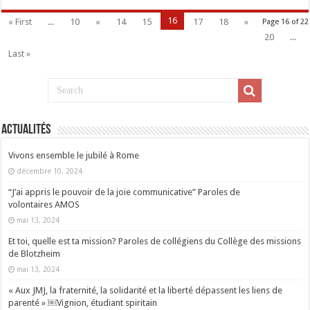
16
« First
...
10
«
14
15
17
18
»
Page 16 of 22
20
...
Last »
Actualités
Vivons ensemble le jubilé à Rome
décembre 10, 2024
“J’ai appris le pouvoir de la joie communicative” Paroles de
volontaires AMOS
mai 13, 2024
Et toi, quelle est ta mission? Paroles de collégiens du Collège des missions
de Blotzheim
mai 13, 2024
« Aux JMJ, la fraternité, la solidarité et la liberté dépassent les liens de
parenté » ￼Vignion, étudiant spiritain