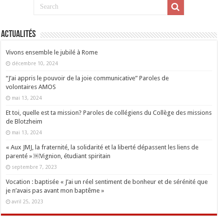
Actualités
Vivons ensemble le jubilé à Rome
décembre 10, 2024
“J’ai appris le pouvoir de la joie communicative” Paroles de
volontaires AMOS
mai 13, 2024
Et toi, quelle est ta mission? Paroles de collégiens du Collège des missions
de Blotzheim
mai 13, 2024
« Aux JMJ, la fraternité, la solidarité et la liberté dépassent les liens de
parenté » ￼Vignion, étudiant spiritain
septembre 7, 2023
Vocation : baptisée « J’ai un réel sentiment de bonheur et de sérénité que
je n’avais pas avant mon baptême »
avril 25, 2023