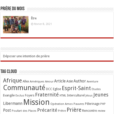
Prière du mois
Être
février 8, 2021
Déposer une intention de prière
Tag Cloud
Afrique
Article
Author
Asie
Allex
Amériques
Amour
Aventure
Communauté
Esprit-Saint
Eglise
DCC
Etudes
Fraternité
Jeunes
Evangile
Interculturel
Exclus
Foyers
Jésus
HTML
Mission
Libermann
Opération Amos
Pauvres
Pèlerinage
PHP
Prière
Précarité
Post
Rencontre
Poullart des Places
Prêtre
review