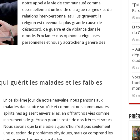
notre appel à la vie de communauté comme
“J’a
mmunauté
essentiellement un lieu de dialogue religieux et de
Paro
r
relations inter-personnelles. Plus qu’avant, la
ma
logue
religion est devenue la plus grande cause de
gieux
Et t
désaccord, de guerre et de violance dans le
r-
du C
monde. Proclamer nos opinions religieuses
sonnel
ma
personnelles et nous y accrocher a généré des
« Aux
dépa
étud
se
Voca
i guérit les malades et les faibles
bonh
mon
av
r
En ce sixième jour de notre neuvaine, nous pensons aux
malades dans notre société et comment nos communautés
e
mmunauté
spiritaines agissent envers elles, en offrant nos vies comme
Prièr
instruments de guérison pour le reste de nos frères et sœurs.
it
Nous savons que la maladie aujourd’hui n’est pas seulement
ades
une question de problèmes physiques, mais ça comprend les
nombreuses formes de maladies …