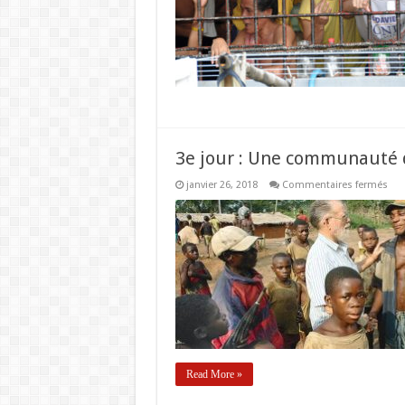
la
libé
des
pri
3e jour : Une communauté 
sur
janvier 26, 2018
Commentaires fermés
3e
jou
:
Un
co
déd
aux
pau
Read More »