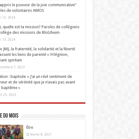
i appris le pouvoir de la joie communicative”
les de volontaires AMOS
i 13, 2024
oi, quelle est ta mission? Paroles de collégiens
ollège des missions de Blotzheim
i 13, 2024
 JMJ, la fraternité, la solidarité et la liberté
ssent les liens de parenté » ￼Vignion,
iant spiritain
ptembre 7, 2023
tion : baptisée « J’ai un réel sentiment de
eur et de sérénité que je n’avais pas avant
 baptême »
ril 25, 2023
e du mois
Être
février 8, 2021