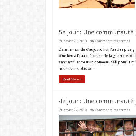
faib
5e jour : Une communauté p
sur
janvier 28, 2018
Commentaires fermés
5e
jou
Dans le monde d’aujourd’hui, l’un des plus g
:
d’un lieu à l’autre, à cause de la guerre et 
Un
co
sans abri, et c’est un nouveau défi pour la m
pou
nous avons plus de …
les
SDF
et
Read More »
les
dép
4e jour : Une communauté p
sur
janvier 27, 2018
Commentaires fermés
4e
jou
:
Un
co
pou