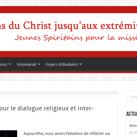
ions
Volontariat
Foyers d’étudiants
r le dialogue religieux et inter-
Actua
Vivo
dé
r
Aujourd’hui, nous avons l’intention de réfléchir sur