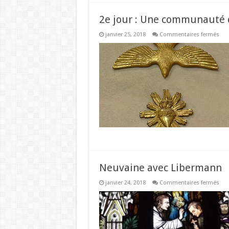
2e jour : Une communauté 
sur
janvier 25, 2018
Commentaires fermés
2e
jou
:
Un
co
de
priè
Neuvaine avec Libermann
sur
janvier 24, 2018
Commentaires fermés
Neu
ave
Lib