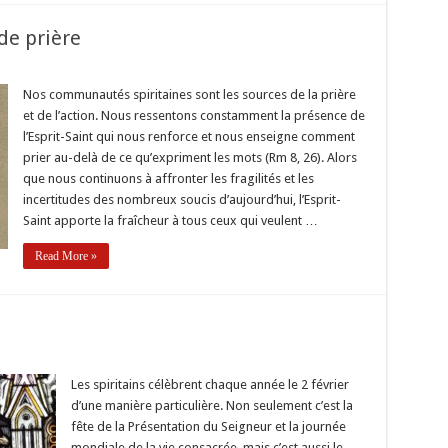
de prière
r
Nos communautés spiritaines sont les sources de la prière
et de l’action. Nous ressentons constamment la présence de
e
mmunauté
l’Esprit-Saint qui nous renforce et nous enseigne comment
prier au-delà de ce qu’expriment les mots (Rm 8, 26). Alors
re
que nous continuons à affronter les fragilités et les
incertitudes des nombreux soucis d’aujourd’hui, l’Esprit-
Saint apporte la fraîcheur à tous ceux qui veulent …
Read More »
vaine
c
Les spiritains célèbrent chaque année le 2 février
ermann
d’une manière particulière. Non seulement c’est la
fête de la Présentation du Seigneur et la journée
mondiale de la vie consacrée, mais c’est aussi le