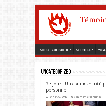
Spiritains aujourd’hui
Spiritualité
Vocat
Uncategorized
7e jour : Un communauté pou
personnel
sur
janvier 30, 2018
Commentaires fermés
7e
jou
: