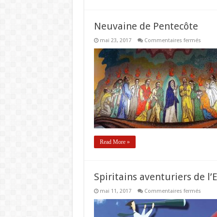
Neuvaine de Pentecôte
sur
mai 23, 2017
Commentaires fermés
Neuva
de
Pentec
Read More »
Spiritains aventuriers de l’E
sur
mai 11, 2017
Commentaires fermés
Spirita
aventu
de
l’Espri