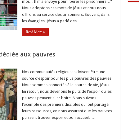
moi… Il m’a envoyé pour libérer les prisonniers…”
ration
Nous adoptons ces mots de Jésus et nous nous
sonniers
offrons au service des prisonniers. Souvent, dans
les évangiles, Jésus a parlé des …
Read More »
dédiée aux pauvres
r
Nos communautés religieuses doivent être une
source d’espoir pour les plus pauvres des pauvres.
e
mmunauté
Nous sommes connectés à la source de vie, Jésus.
iée
En retour, nous devenons le puits de l’espoir où les
vres
pauvres peuvent aller boire. Nous suivons
l’exemple des premiers disciples qui ont partagé
leurs ressources, en nous assurant que les pauvres
puissent trouver espoir et bon accueil. …