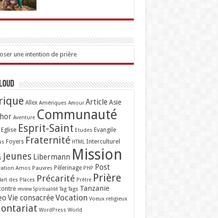
ser une intention de prière
Cloud
rique
Article
Asie
Allex
Amériques
Amour
Communauté
hor
Aventure
Esprit-Saint
Eglise
Evangile
Etudes
Fraternité
Interculturel
us
Foyers
HTML
Mission
Jeunes
Libermann
s
Post
ation Amos
Pauvres
Pèlerinage
PHP
Prière
Précarité
lart des Places
Prêtre
Tanzanie
contre
Tag
Tags
review
Spiritualité
Vocation
eo
Vie consacrée
Voeux religieux
lontariat
WordPress
World