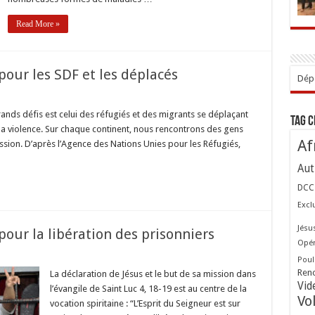
les
Read More »
our les SDF et les déplacés
Dépo
r
rands défis est celui des réfugiés et des migrants se déplaçant
Tag 
de la violence. Sur chaque continent, nous rencontrons des gens
e
mmunauté
Af
ission. D’après l’Agence des Nations Unies pour les Réfugiés,
r
Aut
DCC
lacés
Excl
Jésu
our la libération des prisonniers
Opér
Poul
Ren
r
La déclaration de Jésus et le but de sa mission dans
Vid
l’évangile de Saint Luc 4, 18-19 est au centre de la
e
Vo
mmunauté
vocation spiritaine : “L’Esprit du Seigneur est sur
r